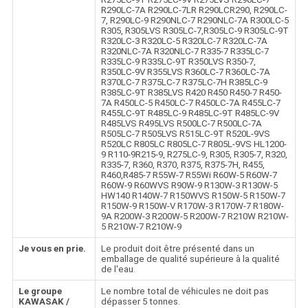
R290LC-7A R290LC-7LR R290LCR290, R290LC-
7, R290LC-9 R290NLC-7 R290NLC-7A R300LC-5
R305, R305LVS R305LC-7,R305LC-9 R305LC-9T
R320LC-3 R320LC-5 R320LC-7 R320LC-7A
R320NLC-7A R320NLC-7 R335-7 R335LC-7
R335LC-9 R335LC-9T R350LVS R350-7,
R350LC-9V R355LVS R360LC-7 R360LC-7A
R370LC-7 R375LC-7 R375LC-7H R385LC-9
R385LC-9T R385LVS R420 R450 R450-7 R450-
7A R450LC-5 R450LC-7 R450LC-7A R455LC-7
R455LC-9T R485LC-9 R485LC-9T R485LC-9V
R485LVS R495LVS R500LC-7 R500LC-7A
R505LC-7 R505LVS R515LC-9T R520L-9VS
R520LC R805LC R805LC-7 R805L-9VS HL1200-
9 R110-9R215-9, R275LC-9, R305, R305-7, R320,
R335-7, R360, R370, R375, R375-7H, R455,
R460,R485-7 R55W-7 R55Wi R60W-5 R60W-7
R60W-9 R60WVS R90W-9 R130W-3 R130W-5
HW140 R140W-7 R150WVS R150W-5 R150W-7
R150W-9 R150W-V R170W-3 R170W-7 R180W-
9A R200W-3 R200W-5 R200W-7 R210W R210W-
5 R210W-7 R210W-9
Je vous en prie.
Le produit doit être présenté dans un
emballage de qualité supérieure à la qualité
de l'eau.
Le groupe
Le nombre total de véhicules ne doit pas
KAWASAK /
dépasser 5 tonnes.