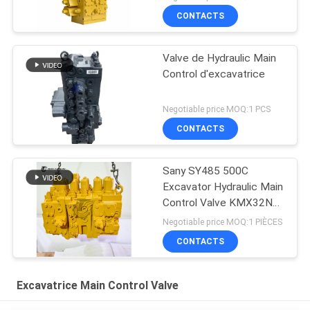
CONTACTS
Valve de Hydraulic Main
Control d'excavatrice
Negotiable price MOQ:1 PCS
CONTACTS
Sany SY485 500C
Excavator Hydraulic Main
Control Valve KMX32NA
High Quality
Negotiable price MOQ:1 PIÈCES
CONTACTS
Excavatrice Main Control Valve