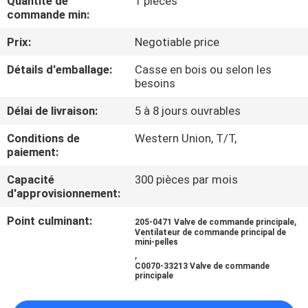
Quantité de
1 pièces
DE
commande min:
NOUS
Prix:
Negotiable price
Détails d'emballage:
Casse en bois ou selon les
VISITE
besoins
D'USINE
Délai de livraison:
5 à 8 jours ouvrables
Conditions de
Western Union, T/T,
CONTRÔLE
paiement:
DE
Capacité
300 pièces par mois
LA
d'approvisionnement:
QUALITÉ
Point culminant:
,
205-0471 Valve de commande principale
Ventilateur de commande principal de
mini-pelles
,
CONTACT
C0070-33213 Valve de commande
principale
NOUVELLES