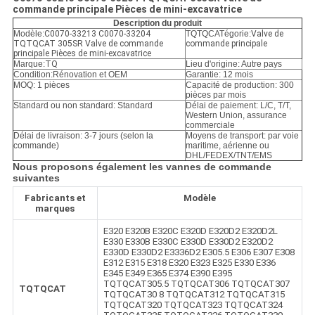
POLITIQUE
commande principale Pièces de mini-excavatrice
DE
Description du produit
Modèle:
C0070-33213 C0070-33204
TQTQCATégorie:
Valve de
TQTQCAT 305SR Valve de commande
commande principale
CONFIDENTIALITÉ
principale Pièces de mini-excavatrice
Marque:
TQ
Lieu d'origine: Autre pays
Condition:
Rénovation et OEM
Garantie: 12 mois
MOQ: 1 pièces
Capacité de production: 300
pièces par mois
Standard ou non standard: Standard
Délai de paiement: L/C, T/T,
Western Union, assurance
commerciale
Délai de livraison: 3-7 jours (selon la
Moyens de transport: par voie
commande)
maritime, aérienne ou
DHL/FEDEX/TNT/EMS
Nous proposons également les vannes de commande
suivantes
Fabricants et
Modèle
marques
E320 E320B E320C E320D E320D2 E320D2L
E330 E330B E330C E330D E330D2 E320D2
E330D E330D2 E3336D2 E305.5 E306 E307 E308
E312 E315 E318 E320 E323 E325 E330 E336
E345 E349 E365 E374 E390 E395
TQTQCAT305.5 TQTQCAT306 TQTQCAT307
TQTQCAT
TQTQCAT30 8 TQTQCAT312 TQTQCAT315
TQTQCAT320 TQTQCAT323 TQTQCAT324