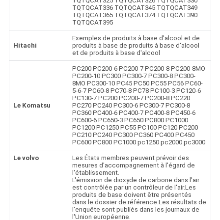
TQTQCAT325 TQTQCAT326 TQTQCAT330
TQTQCAT336 TQTQCAT345 TQTQCAT349
TQTQCAT365 TQTQCAT374 TQTQCAT390
TQTQCAT395
Exemples de produits à base d'alcool et de
Hitachi
produits à base de produits à base d'alcool
et de produits à base d'alcool
PC200 PC200-6 PC200-7 PC200-8 PC200-8MO
PC200-10 PC300 PC300-7 PC300-8 PC300-
8MO PC300-10 PC45 PC50 PC55 PC56 PC60-
5-6-7 PC60-8 PC70-8 PC78 PC100-3 PC120-6
PC130-7 PC200 PC200-7 PC200-8 PC220
Le Komatsu
PC270 PC240 PC300-6 PC300-7 PC300-8
PC360 PC400-6 PC400-7 PC400-8 PC450-6
PC600-6 PC650-3 PC650 PC800 PC1000
PC1200 PC1250 PC55 PC100 PC120 PC200
PC210 PC240 PC300 PC360 PC400 PC450
PC600 PC800 PC1000 pc1250 pc2000 pc3000
Le volvo
Les États membres peuvent prévoir des
mesures d'accompagnement à l'égard de
l'établissement.
L'émission de dioxyde de carbone dans l'air
est contrôlée par un contrôleur de l'air.Les
produits de base doivent être présentés
dans le dossier de référence.Les résultats de
l'enquête sont publiés dans les journaux de
l'Union européenne.