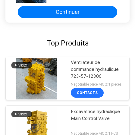
excavatrice
Continuer
Top Produits
Ventilateur de
commande hydraulique
723-57-12306
Negotiable price MOQ:1 pièces
CONTACTS
Excavatrice hydraulique
Main Control Valve
Negotiable price MOQ:1 PCS