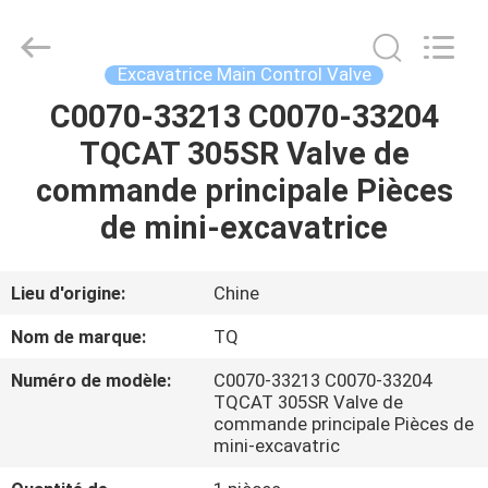
Tieqi
Construction
Machinery
Co.,
Ltd..
Excavatrice Main Control Valve
All
Rights
C0070-33213 C0070-33204
APERÇU
Reserved.
TQCAT 305SR Valve de
PRODUITS
commande principale Pièces
de mini-excavatrice
VIDÉOS
Lieu d'origine:
Chine
VR
Nom de marque:
TQ
SHOW
Numéro de modèle:
C0070-33213 C0070-33204
TQCAT 305SR Valve de
A
commande principale Pièces de
mini-excavatric
PROPOS