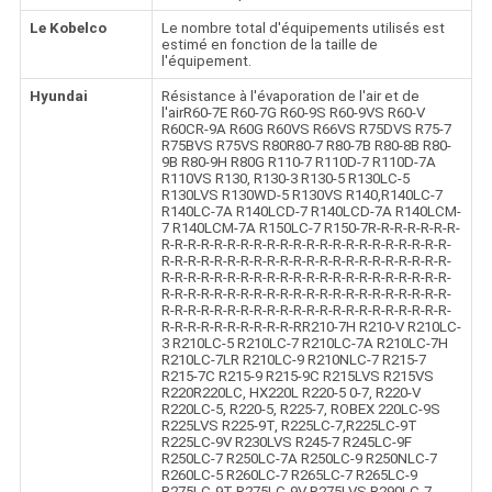
Le Kobelco
Le nombre total d'équipements utilisés est
estimé en fonction de la taille de
l'équipement.
Hyundai
Résistance à l'évaporation de l'air et de
l'airR60-7E R60-7G R60-9S R60-9VS R60-V
R60CR-9A R60G R60VS R66VS R75DVS R75-7
R75BVS R75VS R80R80-7 R80-7B R80-8B R80-
9B R80-9H R80G R110-7 R110D-7 R110D-7A
R110VS R130, R130-3 R130-5 R130LC-5
R130LVS R130WD-5 R130VS R140,R140LC-7
R140LC-7A R140LCD-7 R140LCD-7A R140LCM-
7 R140LCM-7A R150LC-7 R150-7R-R-R-R-R-R-R-
R-R-R-R-R-R-R-R-R-R-R-R-R-R-R-R-R-R-R-R-R-R-
R-R-R-R-R-R-R-R-R-R-R-R-R-R-R-R-R-R-R-R-R-R-
R-R-R-R-R-R-R-R-R-R-R-R-R-R-R-R-R-R-R-R-R-R-
R-R-R-R-R-R-R-R-R-R-R-R-R-R-R-R-R-R-R-R-R-R-
R-R-R-R-R-R-R-R-R-R-R-R-R-R-R-R-R-R-R-R-R-R-
R-R-R-R-R-R-R-R-R-R-RR210-7H R210-V R210LC-
3 R210LC-5 R210LC-7 R210LC-7A R210LC-7H
R210LC-7LR R210LC-9 R210NLC-7 R215-7
R215-7C R215-9 R215-9C R215LVS R215VS
R220R220LC, HX220L R220-5 0-7, R220-V
R220LC-5, R220-5, R225-7, ROBEX 220LC-9S
R225LVS R225-9T, R225LC-7,R225LC-9T
R225LC-9V R230LVS R245-7 R245LC-9F
R250LC-7 R250LC-7A R250LC-9 R250NLC-7
R260LC-5 R260LC-7 R265LC-7 R265LC-9
R275LC-9T R275LC-9V R275LVS R290LC-7