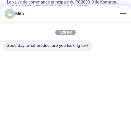
La valve de commande principale du PC2000-8 de Komatsu
709-1A-11300 709-1A-11400 709-1A-11100
Mila
PC160LC-7 PC160-7 Ventilateur de commande Excavateur
Komatsu, 723-57-16100 Excavateur pièces principales
4:38 PM
VOE14541591 Valve de commande principale de l'excavateur
pour Volvo EC290B EC290C FC329C
Good day, what product are you looking for?
Catégories populaires
Tous
Excavatrice 
Excavatrice Main 
Hydraulic Pump
Control Valve
Commande Finale 
Excavatrice Swing 
D'excavatrice
Gearbox
Pompe De 
Pièces De Pompe 
Ventilateur 
Hydraulique
Hydraulique
KAWASAK Hydraulic 
Excavatrice Travel 