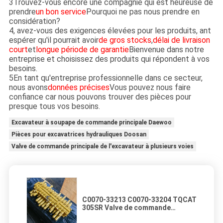
3Trouvez-vous encore une compagnie qui est heureuse de
prendre
un bon service
Pourquoi ne pas nous prendre en
considération?
4, avez-vous des exigences élevées pour les produits, ant
espérer qu'il pourrait avoir
de gros stocks
,
délai de livraison
court
et
longue période de garantie
Bienvenue dans notre
entreprise et choisissez des produits qui répondent à vos
besoins.
5En tant qu'entreprise professionnelle dans ce secteur,
nous avons
données précises
Vous pouvez nous faire
confiance car nous pouvons trouver des pièces pour
presque tous vos besoins.
Excavateur à soupape de commande principale Daewoo
Pièces pour excavatrices hydrauliques Doosan
Valve de commande principale de l'excavateur à plusieurs voies
C0070-33213 C0070-33204 TQCAT
305SR Valve de commande
principale Pièces de mini-