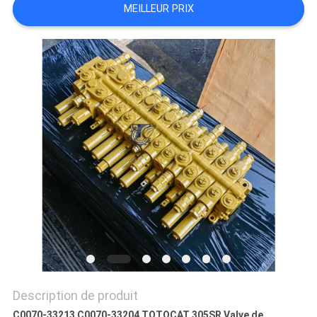
MEILLEUR PRIX
TOUS
LES
CAS
DEMANDE
DE
SOUMISSION
PLAN
DU
SITE
Description de produit
C0070-33213 C0070-33204 TQTQCAT 305SR Valve de