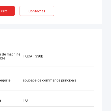
 Prix
Contactez
Jose
J'aime cette entreprise. Ils sont
blissement
professionnels et amicaux. Excellent
 de machine
service et conseils amicaux, livraison
TQCAT 330B
able
rapide. Très bon prix. Je veux commander
à nouveau quand j'en aurai besoin.
égorie
soupape de commande principale
e
TQ