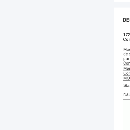
DE
172
Con
Mod
de 
par
Con
Mar
Con
MOQ
Sta
Dél