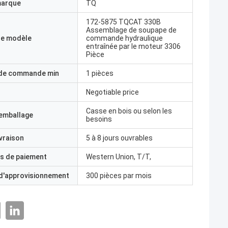
marque
TQ
172-5875 TQCAT 330B
Assemblage de soupape de
e modèle
commande hydraulique
entraînée par le moteur 3306
Pièce
 de commande min
1 pièces
Negotiable price
Casse en bois ou selon les
'emballage
besoins
ivraison
5 à 8 jours ouvrables
s de paiement
Western Union, T/T,
 d'approvisionnement
300 pièces par mois