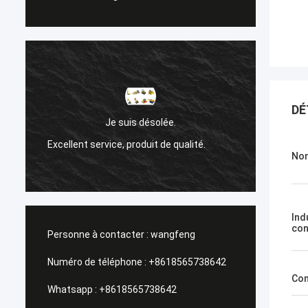
DÉ
Sanok
Je suis désolée.
Excellent service, produit de qualité.
Un serv
Nom
Ind
con
Personne à contacter :
wangfeng
Numéro de téléphone :
+8618565738642
Con
Whatsapp :
+8618565738642