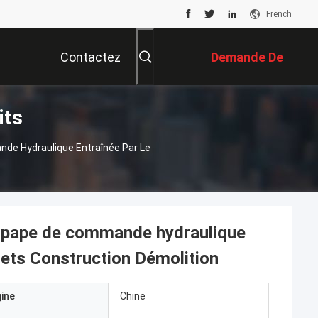
French
Contactez
Demande De
its
Nous
Soumission
e Hydraulique Entraînée Par Le
pape de commande hydraulique
lets Construction Démolition
gine
Chine