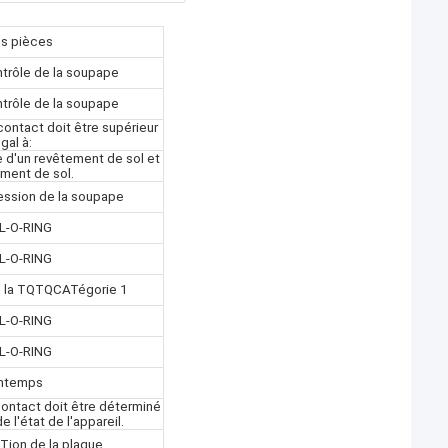
s pièces
trôle de la soupape
trôle de la soupape
ontact doit être supérieur
gal à:
 d'un revêtement de sol et
ement de sol.
ression de la soupape
L-O-RING
L-O-RING
de la TQTQCATégorie 1
L-O-RING
L-O-RING
intemps
ontact doit être déterminé
 l'état de l'appareil.
Tion de la plaque