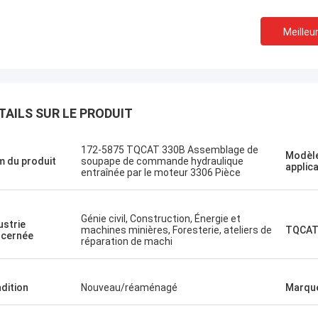
Meilleur
TAILS SUR LE PRODUIT
 Nižehorodsky est une ville du nord
Le projet d'éta
de la Russie.
Un shopping agréable
172-5875 TQCAT 330B Assemblage de
Modèle
ice de gestion, une visite rapide.
 du produit
soupape de commande hydraulique
applic
entraînée par le moteur 3306 Pièce
Génie civil, Construction, Énergie et
ustrie
machines minières, Foresterie, ateliers de
TQCAT
cernée
réparation de machi
dition
Nouveau/réaménagé
Marqu