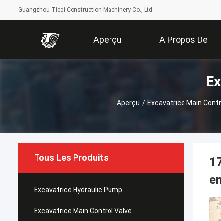
Guangzhou Tieqi Construction Machinery Co., Ltd.
Aperçu
A Propos De
Ex
Nous
Aperçu
/
Excavatrice Main Contr
Tous Les Produits
1
en
Excavatrice Hydraulic Pump
Excavatrice Main Control Valve