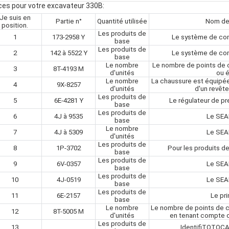
ces pour votre excavateur 330B:
Je suis en
Partie n°
Quantité utilisée
Nom de
position.
Les produits de
1
173-2958 Y
Le système de con
base
Les produits de
2
142 à 5522 Y
Le système de con
base
Le nombre
Le nombre de points de c
3
8T-4193 M
d'unités
ou é
Le nombre
La chaussure est équipée
4
9X-8257
d'unités
d'un revêt
Les produits de
5
6E-4281 Y
Le régulateur de p
base
Les produits de
6
4J à 9535
Le SEA
base
Le nombre
7
4J à 5309
Le SEA
d'unités
Les produits de
8
1P-3702
Pour les produits 
base
Les produits de
9
6V-0357
Le SEA
base
Les produits de
10
4J-0519
Le SEA
base
Les produits de
11
6E-2157
Le pr
base
Le nombre
Le nombre de points de c
12
8T-5005 M
d'unités
en tenant compte de
Les produits de
13
IdentifiTQTQCA