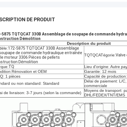
SCRIPTION DE PRODUIT
-5875 TQTQCAT 330B Assemblage de soupape de commande hydrauliq
struction Démolition
Description du produit
èle:
172-5875 TQTQCAT 330B Assemblage
soupape de commande hydraulique entraînée
TQTQCATégorie:
Valve
 le moteur 3306 Pièces de pellets
struction Démolition
que:
TQ
Lieu d'origine: Autre pa
dition:
Rénovation et OEM
Garantie: 12 mois
: 1 pièces
Capacité de production
Délai de paiement: L/C
ndard ou non standard: Standard
commerciale
Moyens de transport: pa
ai de livraison: 3-7 jours (selon la commande)
DHL/FEDEX/TNT/EMS