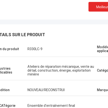
Meilleur
TAILS SUR LE PRODUIT
Jose
J'aime cette entreprise. 
Le projet d'établissement
Modèle
professionnels et amica
 du produit
R330LC-9
pping agréable
applic
service et conseils amica
rapide. Très bon prix. 
à nouveau quand j'en aur
Ateliers de réparation mécanique, vente au
ustries
détail, construction, énergie, exploitation
Catégo
licables
minière
dition
NOUVEAU/RECONSTRUI
Marqu
ATégorie
Ensemble d'entraînement final