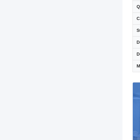
Q
C
S
D
D
M