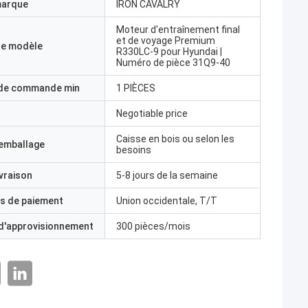
marque
IRON CAVALRY
Moteur d'entraînement final
et de voyage Premium
e modèle
R330LC-9 pour Hyundai |
Numéro de pièce 31Q9-40
 de commande min
1 PIÈCES
Negotiable price
Caisse en bois ou selon les
'emballage
besoins
ivraison
5-8 jours de la semaine
s de paiement
Union occidentale, T/T
 d'approvisionnement
300 pièces/mois