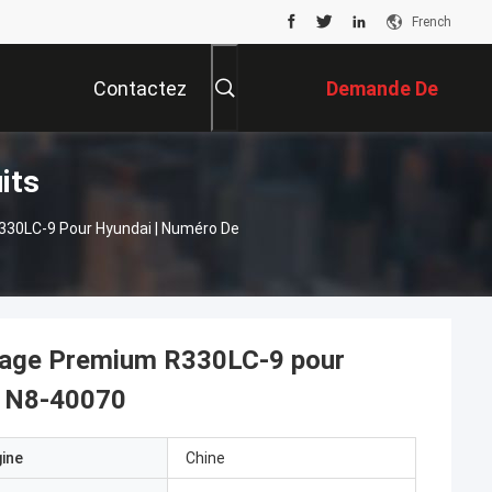
French
Contactez
Demande De
its
Nous
Soumission
330LC-9 Pour Hyundai | Numéro De
oyage Premium R330LC-9 pour
31N8-40070
gine
Chine