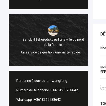
DÉ
Sanok Nižehorodsky est une ville du nord
de la Russie.
Nom
Un sho
Un service de gestion, une visite rapide.
Ind
app
Personne à contacter :
wangfeng
Con
Numéro de téléphone :
+8618565738642
Whatsapp :
+8618565738642
TQC