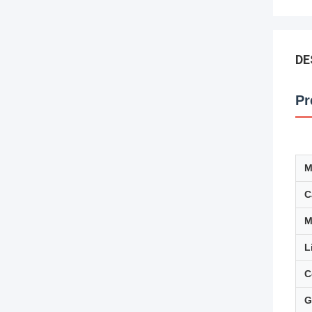
DE
Pr
M
C
M
L
C
G