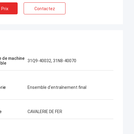
 Prix
Contactez
Ils sont
 de machine
ux. Excellent
31Q9-40032, 31N8-40070
able
ux, livraison
Je veux commander
ai besoin.
rie
Ensemble d'entraînement final
e
CAVALERIE DE FER