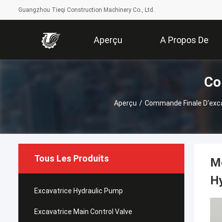
Guangzhou Tieqi Construction Machinery Co., Ltd.
Aperçu
A Propos De
Co
Nous
Aperçu
/
Commande Finale D'exc
Tous Les Produits
Mo
H
Excavatrice Hydraulic Pump
Excavatrice Main Control Valve