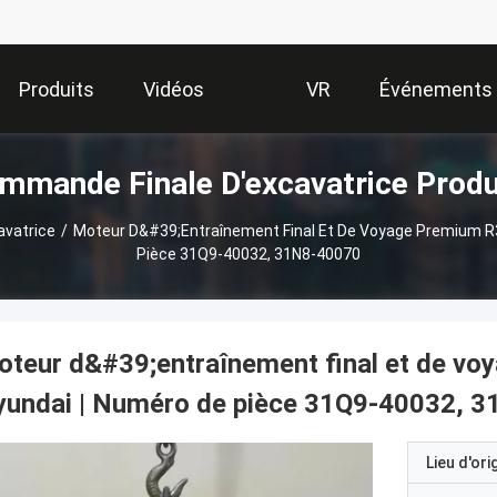
Produits
Vidéos
VR
Événements
mmande Finale D'excavatrice Produ
Show
avatrice
/
Moteur D&#39;entraînement Final Et De Voyage Premium R
Pièce 31Q9-40032, 31N8-40070
teur d&#39;entraînement final et de v
yundai | Numéro de pièce 31Q9-40032, 
Lieu d'ori