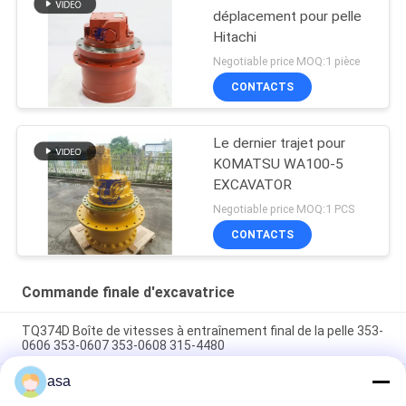
déplacement pour pelle
Hitachi
Negotiable price MOQ:1 pièce
CONTACTS
Le dernier trajet pour
KOMATSU WA100-5
EXCAVATOR
Negotiable price MOQ:1 PCS
CONTACTS
Commande finale d'excavatrice
TQ374D Boîte de vitesses à entraînement final de la pelle 353-
0606 353-0607 353-0608 315-4480
asa
353-0528 333-3036 Excavateur à entraînement final moteur
hydraulique adapté TQ345D TQ349D