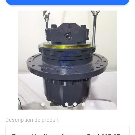
TOUS
LES
CAS
DEMANDE
DE
SOUMISSION
SITEMAP
POLITIQUE
Description de produit
DE