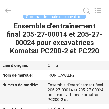
Tieqi
Construction
Machinery
Co.,
Ltd..
Commande finale d'excavatrice
All
Rights
Ensemble d'entraînement
APERÇU
Reserved.
final 205-27-00014 et 205-27-
PRODUITS
00024 pour excavatrices
Komatsu PC200-2 et PC220
VIDÉOS
Lieu d'origine:
Chine
VR
Nom de marque:
IRON CAVALRY
SHOW
Numéro de modèle:
Ensemble d'entraînement final
205-27-00014 et 205-27-00024
A
pour excavatrices Komatsu
PC200-2 et
PROPOS