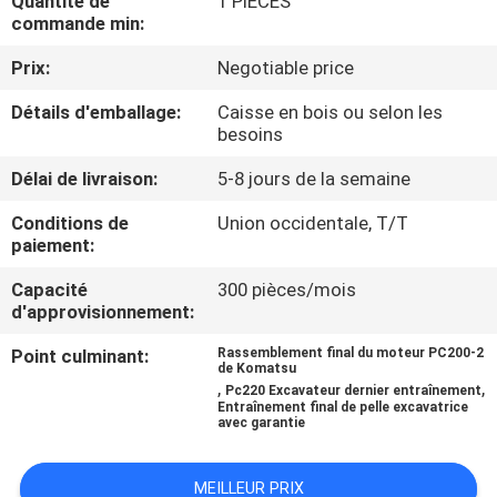
Quantité de
1 PIÈCES
DE
commande min:
NOUS
Prix:
Negotiable price
Détails d'emballage:
Caisse en bois ou selon les
VISITE
besoins
D'USINE
Délai de livraison:
5-8 jours de la semaine
Conditions de
Union occidentale, T/T
CONTRÔLE
paiement:
DE
Capacité
300 pièces/mois
LA
d'approvisionnement:
QUALITÉ
Point culminant:
Rassemblement final du moteur PC200-2
de Komatsu
,
,
Pc220 Excavateur dernier entraînement
Entraînement final de pelle excavatrice
CONTACT
avec garantie
NOUVELLES
MEILLEUR PRIX