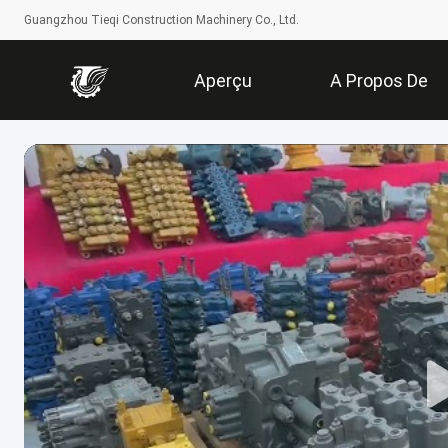
Guangzhou Tieqi Construction Machinery Co., Ltd.
Aperçu
A Propos De
Nous