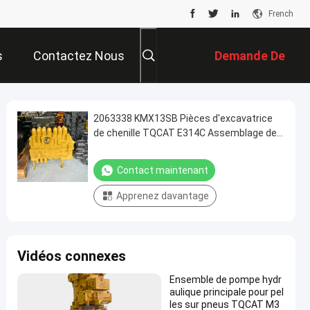
French
s
Contactez Nous
Demande De
Soumission
2063338 KMX13SB Pièces d'excavatrice
de chenille TQCAT E314C Assemblage de
soupape de commande soupape principale
hydraulique
Contact maintenant
Apprenez davantage
Vidéos connexes
Ensemble de pompe hydr
aulique principale pour pel
les sur pneus TQCAT M3