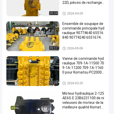
22D, pièces de rechange r
obustes de haute qualité,
196-8429 251-8036 432-8
Excavatrice Hydraulic Pump
00:34
2026-04-28
163 251-8037 432-8569
Ensemble de soupape de
commande principale hyd
raulique 90774640 65516
840 90774240 65516740
pour pelles Komatsu PC3
000-6 PC4000-6, pièces d
Excavatrice Main Control Valv
00:17
2026-05-08
e rechange pour mines de
e
très grande taille
Vanne de commande hyd
raulique 709-1A-11500 70
9-1A-11200 709-1A-1160
0 pour Komatsu PC2000-
8 PC2000-11
Excavatrice Main Control Valv
00:29
2026-03-20
e
Moteur hydraulique 2-125
AE6S-E 23B6231100 de ni
veleuses de moteur de la
meilleure qualité Komats
u GD555 GD655 GD675 de