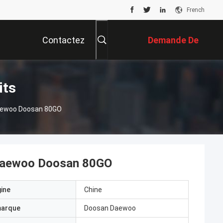
French
Contactez
Demande De
Nous
Soumission
its
Daewoo Doosan 80GO
 Daewoo Doosan 80GO
gine
Chine
marque
Doosan Daewoo