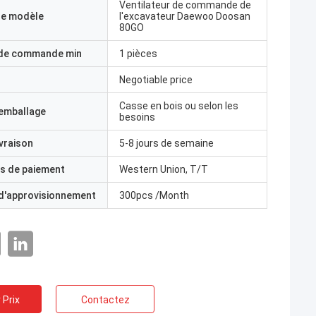
Ventilateur de commande de
e modèle
l'excavateur Daewoo Doosan
80GO
 de commande min
1 pièces
Negotiable price
Casse en bois ou selon les
'emballage
besoins
ivraison
5-8 jours de semaine
s de paiement
Western Union, T/T
 d'approvisionnement
300pcs /Month
 Prix
Contactez