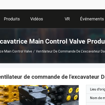
Produits
Vidéos
VR
Événements
Show
cavatrice Main Control Valve Produ
ce Main Control Valve
/
Ventilateur De Commande De L'excavateur 
entilateur de commande de l'excavateur
Lieu d'ori
Nom de 