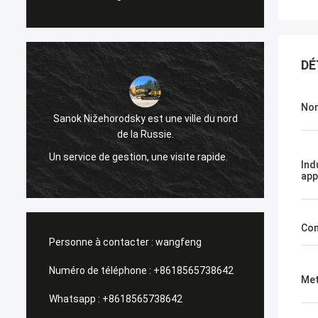
DÉ
Nom
Sanok Nižehorodsky est une ville du nord
de la Russie.
Un sho
Un service de gestion, une visite rapide.
Ind
app
Con
Personne à contacter :
wangfeng
Numéro de téléphone :
+8618565738642
Met
Whatsapp :
+8618565738642