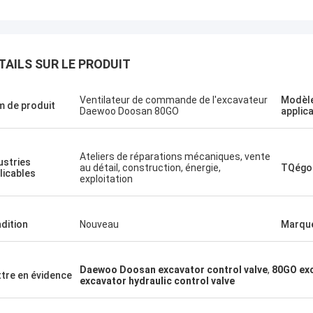
TAILS SUR LE PRODUIT
Ventilateur de commande de l'excavateur
Modèle
Jose
 de produit
Daewoo Doosan 80GO
applic
J'aime cette entreprise. 
Le projet d'établissement
professionnels et amica
pping agréable
service et conseils amica
Ateliers de réparations mécaniques, vente
ustries
au détail, construction, énergie,
TQégo
rapide. Très bon prix. 
licables
exploitation
à nouveau quand j'en aur
dition
Nouveau
Marqu
Daewoo Doosan excavator control valve
,
80GO exc
tre en évidence
excavator hydraulic control valve