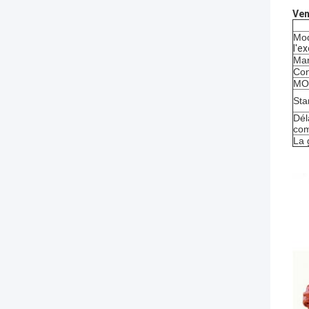
Ven
Mod
l'e
Mar
Con
MOQ
Sta
Dél
co
La 