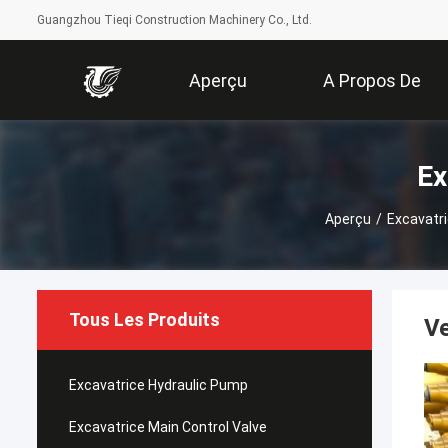
Guangzhou Tieqi Construction Machinery Co., Ltd.
Aperçu
A Propos De
Nous
Ex
Aperçu
/
Excavatri
Tous Les Produits
V
Excavatrice Hydraulic Pump
Excavatrice Main Control Valve