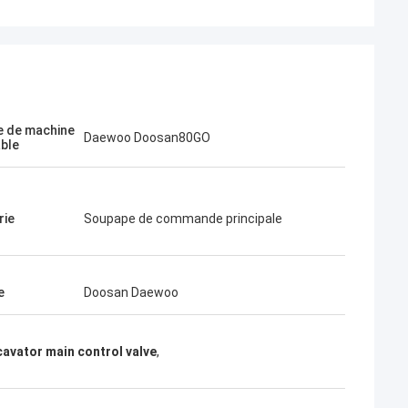
 de machine
Daewoo Doosan80GO
able
Ils sont
ux. Excellent
ux, livraison
rie
Soupape de commande principale
Je veux commander
ai besoin.
e
Doosan Daewoo
avator main control valve
,