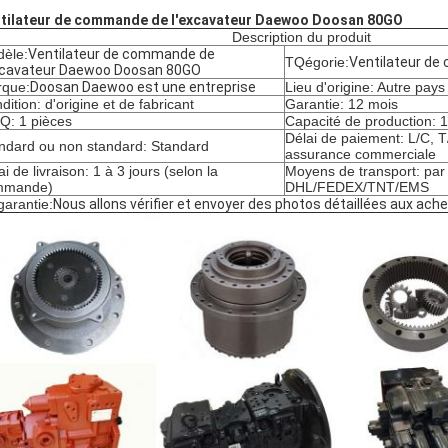
tilateur de commande de l'excavateur Daewoo Doosan 80GO
Description du produit
èle:
Ventilateur de commande de
TQégorie:
Ventilateur d
xcavateur Daewoo Doosan 80GO
que:
Doosan Daewoo est une entreprise
Lieu d'origine: Autre pays
dition: d'origine et de fabricant
Garantie: 12 mois
: 1 pièces
Capacité de production: 
Délai de paiement: L/C, T
ndard ou non standard: Standard
assurance commerciale
ai de livraison: 1 à 3 jours (selon la
Moyens de transport: par
mmande)
DHL/FEDEX/TNT/EMS
garantie:
Nous allons vérifier et envoyer des photos détaillées aux ach