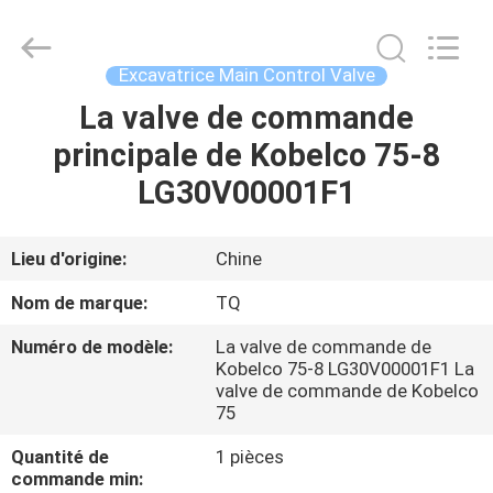
Tieqi
Construction
Machinery
Co.,
Ltd..
Excavatrice Main Control Valve
All
Rights
La valve de commande
APERÇU
Reserved.
principale de Kobelco 75-8
PRODUITS
LG30V00001F1
VIDÉOS
Lieu d'origine:
Chine
Nom de marque:
TQ
VR
Numéro de modèle:
La valve de commande de
SHOW
Kobelco 75-8 LG30V00001F1 La
valve de commande de Kobelco
75
A
Quantité de
1 pièces
PROPOS
commande min: