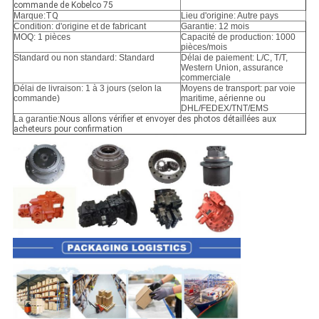
POLITIQUE
commande de Kobelco 75
Marque:
TQ
Lieu d'origine: Autre pays
DE
Condition: d'origine et de fabricant
Garantie: 12 mois
MOQ: 1 pièces
Capacité de production: 1000
CONFIDENTIALITÉ
pièces/mois
Standard ou non standard: Standard
Délai de paiement: L/C, T/T,
Western Union, assurance
commerciale
Délai de livraison: 1 à 3 jours (selon la
Moyens de transport: par voie
commande)
maritime, aérienne ou
DHL/FEDEX/TNT/EMS
La garantie:
Nous allons vérifier et envoyer des photos détaillées aux
acheteurs pour confirmation