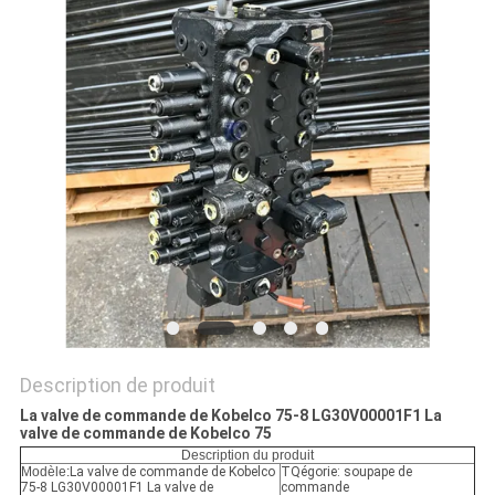
TOUS
LES
CAS
DEMANDE
DE
SOUMISSION
PLAN
DU
Description de produit
La valve de commande de Kobelco 75-8 LG30V00001F1 La
SITE
valve de commande de Kobelco 75
Description du produit
Modèle:
La valve de commande de Kobelco
TQégorie: soupape de
75-8 LG30V00001F1 La valve de
commande