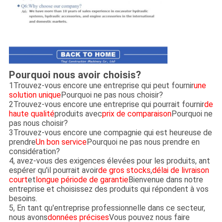
Pourquoi nous avoir choisis?
1Trouvez-vous encore une entreprise qui peut fournir
une
solution unique
Pourquoi ne pas nous choisir?
2Trouvez-vous encore une entreprise qui pourrait fournir
de
haute qualité
produits avec
prix de comparaison
Pourquoi ne
pas nous choisir?
3Trouvez-vous encore une compagnie qui est heureuse de
prendre
Un bon service
Pourquoi ne pas nous prendre en
considération?
4, avez-vous des exigences élevées pour les produits, ant
espérer qu'il pourrait avoir
de gros stocks
,
délai de livraison
court
et
longue période de garantie
Bienvenue dans notre
entreprise et choisissez des produits qui répondent à vos
besoins.
5, En tant qu'entreprise professionnelle dans ce secteur,
nous avons
données précises
Vous pouvez nous faire