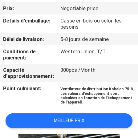
DE
Prix:
Negotiable price
NOUS
Détails d'emballage:
Casse en bois ou selon les
besoins
VISITE
Délai de livraison:
5-8 jours de semaine
D'USINE
Conditions de
Western Union, T/T
paiement:
CONTRÔLE
Capacité
300pcs /Month
DE
d'approvisionnement:
LA
Point culminant:
,
Ventilateur de distribution Kobelco 75-8
QUALITÉ
Les valeurs d'échappement sont
calculées en fonction de l'échappement
de l'appareil.
CONTACT
MEILLEUR PRIX
NOUVELLES