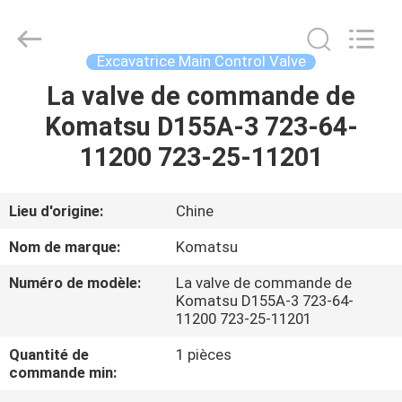
Tieqi
Construction
Machinery
Co.,
Ltd..
Excavatrice Main Control Valve
All
Rights
La valve de commande de
APERÇU
Reserved.
Komatsu D155A-3 723-64-
PRODUITS
11200 723-25-11201
VIDÉOS
Lieu d'origine:
Chine
Nom de marque:
Komatsu
VR
Numéro de modèle:
La valve de commande de
SHOW
Komatsu D155A-3 723-64-
11200 723-25-11201
A
Quantité de
1 pièces
commande min:
PROPOS