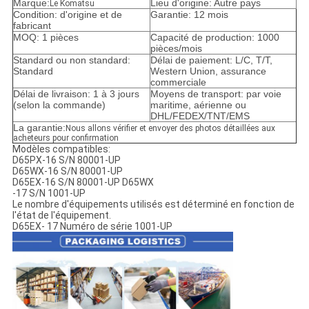
POLITIQUE
Marque:
Lieu d'origine: Autre pays
Le Komatsu
Condition: d'origine et de
Garantie: 12 mois
DE
fabricant
MOQ: 1 pièces
Capacité de production: 1000
CONFIDENTIALITÉ
pièces/mois
Standard ou non standard:
Délai de paiement: L/C, T/T,
Standard
Western Union, assurance
commerciale
Délai de livraison: 1 à 3 jours
Moyens de transport: par voie
(selon la commande)
maritime, aérienne ou
DHL/FEDEX/TNT/EMS
La garantie:
Nous allons vérifier et envoyer des photos détaillées aux
acheteurs pour confirmation
Modèles compatibles:
D65PX-16 S/N 80001-UP
D65WX-16 S/N 80001-UP
D65EX-16 S/N 80001-UP D65WX
-17 S/N 1001-UP
Le nombre d'équipements utilisés est déterminé en fonction de
l'état de l'équipement.
D65EX- 17 Numéro de série 1001-UP