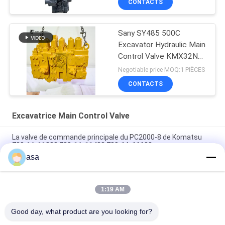
CONTACTS
Sany SY485 500C
Excavator Hydraulic Main
Control Valve KMX32NA
High Quality
Negotiable price MOQ:1 PIÈCES
CONTACTS
Excavatrice Main Control Valve
La valve de commande principale du PC2000-8 de Komatsu
709-1A-11300 709-1A-11400 709-1A-11100
asa
PC160LC-7 PC160-7 Ventilateur de commande Excavateur
Komatsu, 723-57-16100 Excavateur pièces principales
1:19 AM
VOE14541591 Valve de commande principale de l'excavateur
pour Volvo EC290B EC290C FC329C
Good day, what product are you looking for?