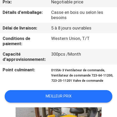
Prix:
Negotiable price
DE
NOUS
Détails d'emballage:
Casse en bois ou selon les
besoins
VISITE
Délai de livraison:
5 à 8 jours ouvrables
D'USINE
Conditions de
Western Union, T/T
paiement:
CONTRÔLE
Capacité
300pcs /Month
d'approvisionnement:
DE
Point culminant:
,
D155A-3 Ventilateur de commande
LA
,
Ventilateur de commande 723-64-11200
QUALITÉ
723-25-11201 Valve de commande
MEILLEUR PRIX
CONTACT
NOUVELLES