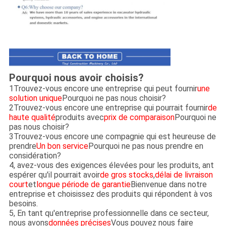
Pourquoi nous avoir choisis?
1Trouvez-vous encore une entreprise qui peut fournir
une
solution unique
Pourquoi ne pas nous choisir?
2Trouvez-vous encore une entreprise qui pourrait fournir
de
haute qualité
produits avec
prix de comparaison
Pourquoi ne
pas nous choisir?
3Trouvez-vous encore une compagnie qui est heureuse de
prendre
Un bon service
Pourquoi ne pas nous prendre en
considération?
4, avez-vous des exigences élevées pour les produits, ant
espérer qu'il pourrait avoir
de gros stocks
,
délai de livraison
court
et
longue période de garantie
Bienvenue dans notre
entreprise et choisissez des produits qui répondent à vos
besoins.
5, En tant qu'entreprise professionnelle dans ce secteur,
nous avons
données précises
Vous pouvez nous faire