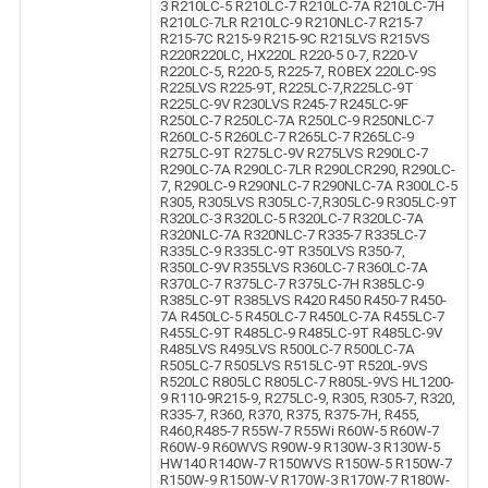
3 R210LC-5 R210LC-7 R210LC-7A R210LC-7H
R210LC-7LR R210LC-9 R210NLC-7 R215-7
R215-7C R215-9 R215-9C R215LVS R215VS
R220R220LC, HX220L R220-5 0-7, R220-V
R220LC-5, R220-5, R225-7, ROBEX 220LC-9S
R225LVS R225-9T, R225LC-7,R225LC-9T
R225LC-9V R230LVS R245-7 R245LC-9F
R250LC-7 R250LC-7A R250LC-9 R250NLC-7
R260LC-5 R260LC-7 R265LC-7 R265LC-9
R275LC-9T R275LC-9V R275LVS R290LC-7
R290LC-7A R290LC-7LR R290LCR290, R290LC-
7, R290LC-9 R290NLC-7 R290NLC-7A R300LC-5
R305, R305LVS R305LC-7,R305LC-9 R305LC-9T
R320LC-3 R320LC-5 R320LC-7 R320LC-7A
R320NLC-7A R320NLC-7 R335-7 R335LC-7
R335LC-9 R335LC-9T R350LVS R350-7,
R350LC-9V R355LVS R360LC-7 R360LC-7A
R370LC-7 R375LC-7 R375LC-7H R385LC-9
R385LC-9T R385LVS R420 R450 R450-7 R450-
7A R450LC-5 R450LC-7 R450LC-7A R455LC-7
R455LC-9T R485LC-9 R485LC-9T R485LC-9V
R485LVS R495LVS R500LC-7 R500LC-7A
R505LC-7 R505LVS R515LC-9T R520L-9VS
R520LC R805LC R805LC-7 R805L-9VS HL1200-
9 R110-9R215-9, R275LC-9, R305, R305-7, R320,
R335-7, R360, R370, R375, R375-7H, R455,
R460,R485-7 R55W-7 R55Wi R60W-5 R60W-7
R60W-9 R60WVS R90W-9 R130W-3 R130W-5
HW140 R140W-7 R150WVS R150W-5 R150W-7
R150W-9 R150W-V R170W-3 R170W-7 R180W-