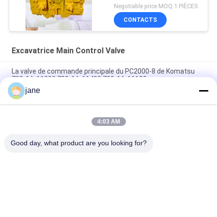
High Quality
Negotiable price MOQ:1 PIÈCES
CONTACTS
Excavatrice Main Control Valve
La valve de commande principale du PC2000-8 de Komatsu
709-1A-11300 709-1A-11400 709-1A-11100
jane
PC160LC-7 PC160-7 Ventilateur de commande Excavateur
Komatsu, 723-57-16100 Excavateur pièces principales
4:03 AM
VOE14541591 Valve de commande principale de l'excavateur
pour Volvo EC290B EC290C FC329C
Good day, what product are you looking for?
Catégories populaires
Tous
Excavatrice 
Excavatrice Main 
Hydraulic Pump
Control Valve