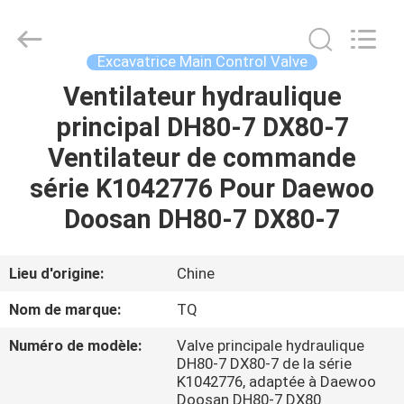
Tieqi
Construction
Machinery
Co.,
Ltd..
Excavatrice Main Control Valve
All
Rights
Ventilateur hydraulique
APERÇU
Reserved.
principal DH80-7 DX80-7
PRODUITS
Ventilateur de commande
série K1042776 Pour Daewoo
VIDÉOS
Doosan DH80-7 DX80-7
VR
Lieu d'origine:
Chine
SHOW
Nom de marque:
TQ
Numéro de modèle:
Valve principale hydraulique
A
DH80-7 DX80-7 de la série
PROPOS
K1042776, adaptée à Daewoo
Doosan DH80-7 DX80