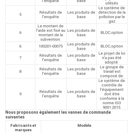
l'enquête
base
utilisés
Le système de
Résultats de
Les produits de
détection de la
5
l'enquête
base
pollution par le
gaz
Le montant de
l'aide est fixé au
Les produits de
6
BLOC;option
montant de la
base
subvention.
Les produits de
6
100201-00075
BLOC;option
base
Le projet de loi
Résultats de
Les produits de
7
n'a pas été
l'enquête
base
adopté.
Le groupe de
Résultats de
Les produits de
8
travail est
l'enquête
base
composé de:
Le système de
contrôle de
l'équipement
Résultats de
Les produits de
9
doit être
l'enquête
base
conforme à la
norme ISO
9001:2015.
Nous proposons également les vannes de commande
suivantes
Fabricants et
Modèle
marques