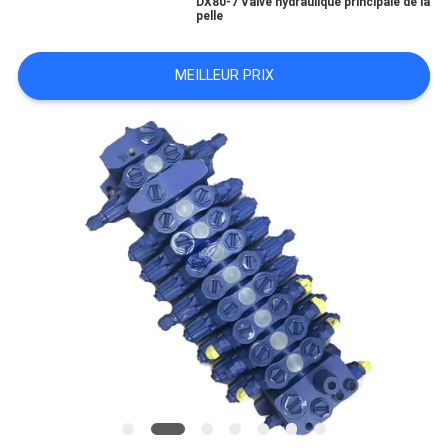
DX80-7 Valve hydraulique principale de la
pelle
TOUS
MEILLEUR PRIX
LES
CAS
DEMANDE
DE
SOUMISSION
PLAN
DU
SITE