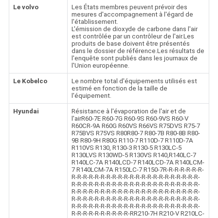
Le volvo
Les États membres peuvent prévoir des
mesures d'accompagnement à l'égard de
l'établissement.
L'émission de dioxyde de carbone dans l'air
est contrôlée par un contrôleur de l'air.Les
produits de base doivent être présentés
dans le dossier de référence.Les résultats de
l'enquête sont publiés dans les journaux de
l'Union européenne.
Le Kobelco
Le nombre total d'équipements utilisés est
estimé en fonction de la taille de
l'équipement.
Hyundai
Résistance à l'évaporation de l'air et de
l'airR60-7E R60-7G R60-9S R60-9VS R60-V
R60CR-9A R60G R60VS R66VS R75DVS R75-7
R75BVS R75VS R80R80-7 R80-7B R80-8B R80-
9B R80-9H R80G R110-7 R110D-7 R110D-7A
R110VS R130, R130-3 R130-5 R130LC-5
R130LVS R130WD-5 R130VS R140,R140LC-7
R140LC-7A R140LCD-7 R140LCD-7A R140LCM-
7 R140LCM-7A R150LC-7 R150-7R-R-R-R-R-R-R-
R-R-R-R-R-R-R-R-R-R-R-R-R-R-R-R-R-R-R-R-R-R-
R-R-R-R-R-R-R-R-R-R-R-R-R-R-R-R-R-R-R-R-R-R-
R-R-R-R-R-R-R-R-R-R-R-R-R-R-R-R-R-R-R-R-R-R-
R-R-R-R-R-R-R-R-R-R-R-R-R-R-R-R-R-R-R-R-R-R-
R-R-R-R-R-R-R-R-R-R-R-R-R-R-R-R-R-R-R-R-R-R-
R-R-R-R-R-R-R-R-R-R-RR210-7H R210-V R210LC-