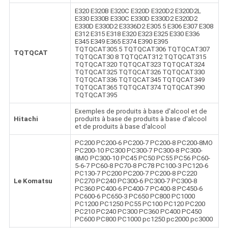
E320 E320B E320C E320D E320D2 E320D2L
E330 E330B E330C E330D E330D2 E320D2
E330D E330D2 E3336D2 E305.5 E306 E307 E308
E312 E315 E318 E320 E323 E325 E330 E336
E345 E349 E365 E374 E390 E395
TQTQCAT305.5 TQTQCAT306 TQTQCAT307
TQTQCAT
TQTQCAT30 8 TQTQCAT312 TQTQCAT315
TQTQCAT320 TQTQCAT323 TQTQCAT324
TQTQCAT325 TQTQCAT326 TQTQCAT330
TQTQCAT336 TQTQCAT345 TQTQCAT349
TQTQCAT365 TQTQCAT374 TQTQCAT390
TQTQCAT395
Exemples de produits à base d'alcool et de
Hitachi
produits à base de produits à base d'alcool
et de produits à base d'alcool
PC200 PC200-6 PC200-7 PC200-8 PC200-8MO
PC200-10 PC300 PC300-7 PC300-8 PC300-
8MO PC300-10 PC45 PC50 PC55 PC56 PC60-
5-6-7 PC60-8 PC70-8 PC78 PC100-3 PC120-6
PC130-7 PC200 PC200-7 PC200-8 PC220
Le Komatsu
PC270 PC240 PC300-6 PC300-7 PC300-8
PC360 PC400-6 PC400-7 PC400-8 PC450-6
PC600-6 PC650-3 PC650 PC800 PC1000
PC1200 PC1250 PC55 PC100 PC120 PC200
PC210 PC240 PC300 PC360 PC400 PC450
PC600 PC800 PC1000 pc1250 pc2000 pc3000