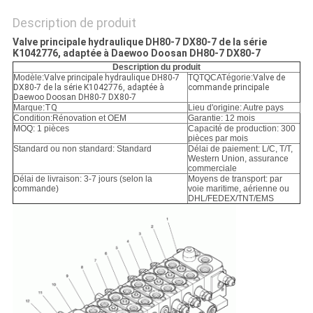
POLITIQUE
DE
Description de produit
Valve principale hydraulique DH80-7 DX80-7 de la série
CONFIDENTIALITÉ
K1042776, adaptée à Daewoo Doosan DH80-7 DX80-7
Description du produit
Modèle:
Valve principale hydraulique DH80-7
TQTQCATégorie:
Valve de
DX80-7 de la série K1042776, adaptée à
commande principale
Daewoo Doosan DH80-7 DX80-7
Marque:
TQ
Lieu d'origine: Autre pays
Condition:
Rénovation et OEM
Garantie: 12 mois
MOQ: 1 pièces
Capacité de production: 300
pièces par mois
Standard ou non standard: Standard
Délai de paiement: L/C, T/T,
Western Union, assurance
commerciale
Délai de livraison: 3-7 jours (selon la
Moyens de transport: par
commande)
voie maritime, aérienne ou
DHL/FEDEX/TNT/EMS