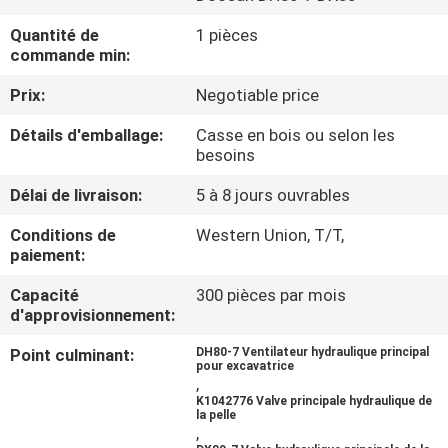
DE
Quantité de
1 pièces
NOUS
commande min:
Prix:
Negotiable price
VISITE
Détails d'emballage:
Casse en bois ou selon les
D'USINE
besoins
Délai de livraison:
5 à 8 jours ouvrables
CONTRÔLE
Conditions de
Western Union, T/T,
DE
paiement:
LA
Capacité
300 pièces par mois
QUALITÉ
d'approvisionnement:
Point culminant:
DH80-7 Ventilateur hydraulique principal
pour excavatrice
CONTACT
,
K1042776 Valve principale hydraulique de
la pelle
,
NOUVELLES