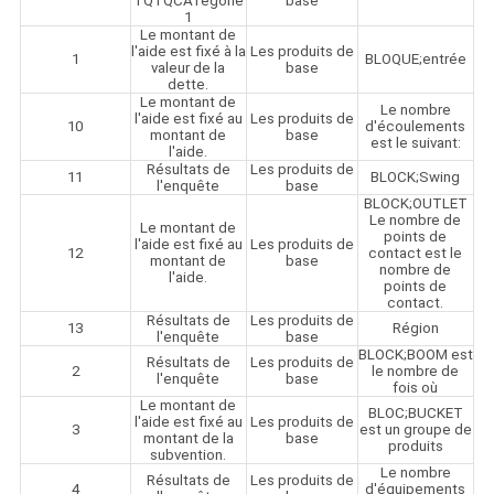
TQTQCATégorie
base
1
Le montant de
l'aide est fixé à la
Les produits de
1
BLOQUE;entrée
valeur de la
base
dette.
Le montant de
Le nombre
l'aide est fixé au
Les produits de
10
d'écoulements
montant de
base
est le suivant:
l'aide.
Résultats de
Les produits de
11
BLOCK;Swing
l'enquête
base
BLOCK;OUTLET
Le nombre de
Le montant de
points de
l'aide est fixé au
Les produits de
12
contact est le
montant de
base
nombre de
l'aide.
points de
contact.
Résultats de
Les produits de
13
Région
l'enquête
base
BLOCK;BOOM est
Résultats de
Les produits de
2
le nombre de
l'enquête
base
fois où
Le montant de
BLOC;BUCKET
l'aide est fixé au
Les produits de
3
est un groupe de
montant de la
base
produits
subvention.
Le nombre
Résultats de
Les produits de
4
d'équipements