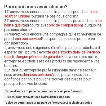
Pourquoi nous avoir choisis?
1Trouvez-vous encore une entreprise qui peut fournir
une
solution unique
Pourquoi ne pas nous choisir?
2Trouvez-vous encore une entreprise qui pourrait fournir
de
haute qualité
produits avec
prix de comparaison
Pourquoi ne
pas nous choisir?
3Trouvez-vous encore une compagnie qui est heureuse de
prendre
un bon service
Pourquoi ne pas nous prendre en
considération?
4, avez-vous des exigences élevées pour les produits, ant
espérer qu'il pourrait avoir
de gros stocks
,
délai de livraison
court
et
longue période de garantie
Bienvenue dans notre
entreprise et choisissez des produits qui répondent à vos
besoins.
5En tant qu'entreprise professionnelle dans ce secteur,
nous avons
données précises
Vous pouvez nous faire
confiance car nous pouvons trouver des pièces pour
presque tous vos besoins.
Excavateur à soupape de commande principale Daewoo
Pièces pour excavatrices hydrauliques Doosan
Valve de commande principale de l'excavateur à plusieurs voies