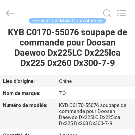
Tieqi
Construction
Machinery
Co.,
Ltd..
Excavatrice Main Control Valve
All
Rights
KYB C0170-55076 soupape de
APERÇU
Reserved.
commande pour Doosan
PRODUITS
Daewoo Dx225LC Dx225lca
Dx225 Dx260 Dx300-7-9
VIDÉOS
Lieu d'origine:
Chine
VR
Nom de marque:
TQ
SHOW
Numéro de modèle:
KYB C0170-55076 soupape de
commande pour Doosan
A
Daewoo Dx225LC Dx225lca
Dx225 Dx260 Dx300-7-9
PROPOS