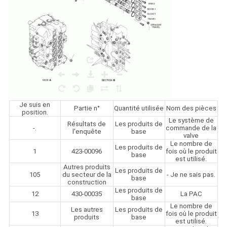
Je suis en
Partie n°
Quantité utilisée
Nom des pièces
position.
Le système de
Résultats de
Les produits de
-.
commande de la
l'enquête
base
valve
Le nombre de
Les produits de
1
423-00096
fois où le produit
base
est utilisé.
Autres produits
Les produits de
105
du secteur de la
- Je ne sais pas.
base
construction
Les produits de
12
430-00035
La PAC
base
Le nombre de
Les autres
Les produits de
13
fois où le produit
produits
base
est utilisé.