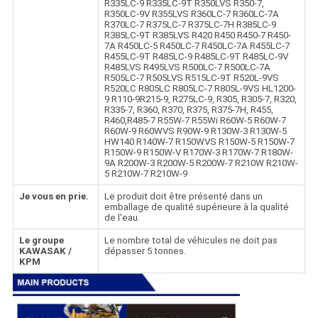
R335LC-9 R335LC-9T R350LVS R350-7,
R350LC-9V R355LVS R360LC-7 R360LC-7A
R370LC-7 R375LC-7 R375LC-7H R385LC-9
R385LC-9T R385LVS R420 R450 R450-7 R450-
7A R450LC-5 R450LC-7 R450LC-7A R455LC-7
R455LC-9T R485LC-9 R485LC-9T R485LC-9V
R485LVS R495LVS R500LC-7 R500LC-7A
R505LC-7 R505LVS R515LC-9T R520L-9VS
R520LC R805LC R805LC-7 R805L-9VS HL1200-
9 R110-9R215-9, R275LC-9, R305, R305-7, R320,
R335-7, R360, R370, R375, R375-7H, R455,
R460,R485-7 R55W-7 R55Wi R60W-5 R60W-7
R60W-9 R60WVS R90W-9 R130W-3 R130W-5
HW140 R140W-7 R150WVS R150W-5 R150W-7
R150W-9 R150W-V R170W-3 R170W-7 R180W-
9A R200W-3 R200W-5 R200W-7 R210W R210W-
5 R210W-7 R210W-9
Je vous en prie.
Le produit doit être présenté dans un
emballage de qualité supérieure à la qualité
de l'eau.
Le groupe
Le nombre total de véhicules ne doit pas
KAWASAK /
dépasser 5 tonnes.
KPM