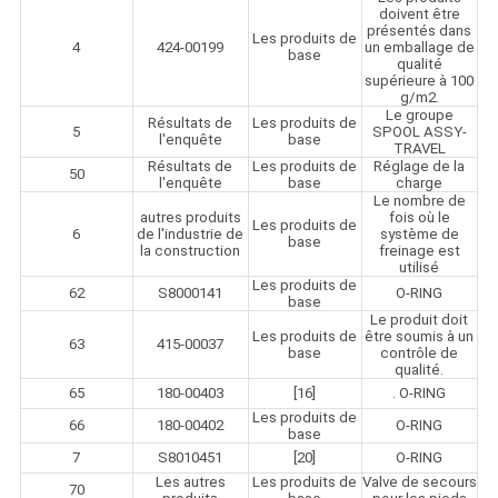
doivent être
présentés dans
Les produits de
4
424-00199
un emballage de
base
qualité
supérieure à 100
g/m2.
Le groupe
Résultats de
Les produits de
5
SPOOL ASSY-
l'enquête
base
TRAVEL
Résultats de
Les produits de
Réglage de la
50
l'enquête
base
charge
Le nombre de
autres produits
fois où le
Les produits de
6
de l'industrie de
système de
base
la construction
freinage est
utilisé
Les produits de
62
S8000141
O-RING
base
Le produit doit
Les produits de
être soumis à un
63
415-00037
base
contrôle de
qualité.
65
180-00403
[16]
. O-RING
Les produits de
66
180-00402
O-RING
base
7
S8010451
[20]
O-RING
Les autres
Les produits de
Valve de secours
70