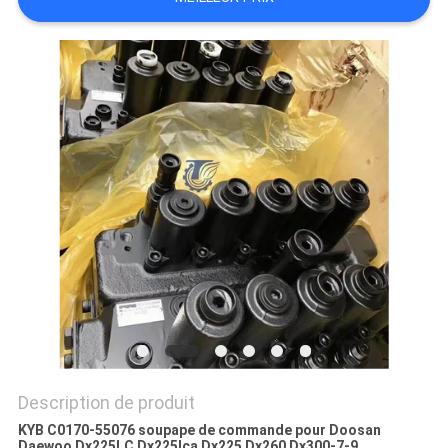
TOUS
LES
CAS
DEMANDE
DE
SOUMISSION
PLAN
DU
SITE
Description de produit
KYB C0170-55076 soupape de commande pour Doosan
Daewoo Dx225LC Dx225lca Dx225 Dx260 Dx300-7-9