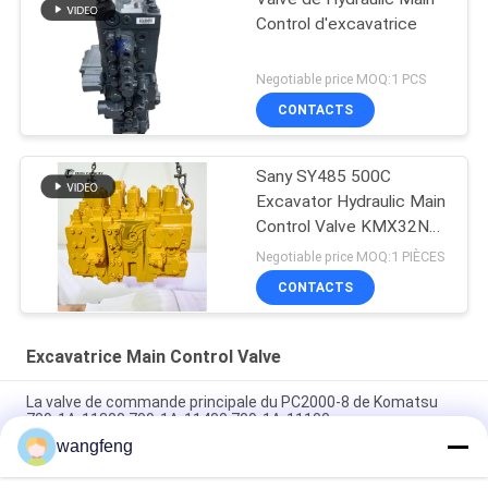
Control d'excavatrice
Negotiable price MOQ:1 PCS
CONTACTS
Sany SY485 500C
Excavator Hydraulic Main
Control Valve KMX32NA
High Quality
Negotiable price MOQ:1 PIÈCES
CONTACTS
Excavatrice Main Control Valve
La valve de commande principale du PC2000-8 de Komatsu
709-1A-11300 709-1A-11400 709-1A-11100
wangfeng
PC160LC-7 PC160-7 Ventilateur de commande Excavateur
Komatsu, 723-57-16100 Excavateur pièces principales