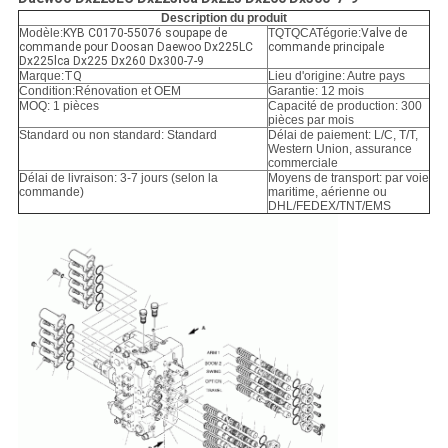
POLITIQUE
Description du produit
DE
Modèle:
KYB C0170-55076 soupape de
TQTQCATégorie:
Valve de
commande pour Doosan Daewoo Dx225LC
commande principale
Dx225lca Dx225 Dx260 Dx300-7-9
CONFIDENTIALITÉ
Marque:
TQ
Lieu d'origine: Autre pays
Condition:
Rénovation et OEM
Garantie: 12 mois
MOQ: 1 pièces
Capacité de production: 300
pièces par mois
Standard ou non standard: Standard
Délai de paiement: L/C, T/T,
Western Union, assurance
commerciale
Délai de livraison: 3-7 jours (selon la
Moyens de transport: par voie
commande)
maritime, aérienne ou
DHL/FEDEX/TNT/EMS