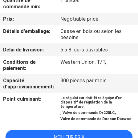
Quantité de
1 pièces
DE
commande min:
NOUS
Prix:
Negotiable price
Détails d'emballage:
Casse en bois ou selon les
VISITE
besoins
D'USINE
Délai de livraison:
5 à 8 jours ouvrables
Conditions de
Western Union, T/T,
CONTRÔLE
paiement:
DE
Capacité
300 pièces par mois
LA
d'approvisionnement:
QUALITÉ
Point culminant:
Le régulateur doit être équipé d'un
dispositif de régulation de la
température.
,
,
Valve de commande Dx225LC
CONTACT
Valve de commande de Doosan Daewoo
NOUVELLES
MEILLEUR PRIX