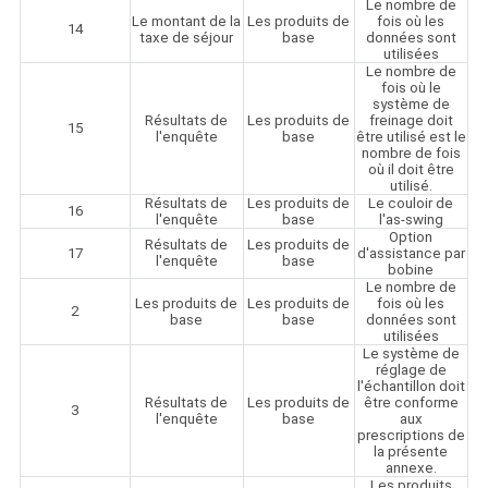
Le nombre de
Le montant de la
Les produits de
fois où les
14
taxe de séjour
base
données sont
utilisées
Le nombre de
fois où le
système de
Résultats de
Les produits de
freinage doit
15
l'enquête
base
être utilisé est le
nombre de fois
où il doit être
utilisé.
Résultats de
Les produits de
Le couloir de
16
l'enquête
base
l'as-swing
Option
Résultats de
Les produits de
17
d'assistance par
l'enquête
base
bobine
Le nombre de
Les produits de
Les produits de
fois où les
2
base
base
données sont
utilisées
Le système de
réglage de
l'échantillon doit
Résultats de
Les produits de
être conforme
3
l'enquête
base
aux
prescriptions de
la présente
annexe.
Les produits