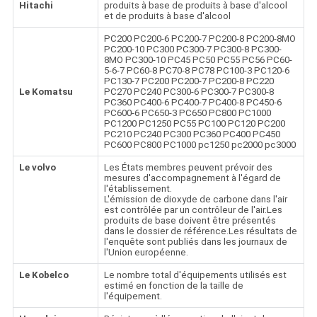
Hitachi
produits à base de produits à base d'alcool
et de produits à base d'alcool
PC200 PC200-6 PC200-7 PC200-8 PC200-8MO
PC200-10 PC300 PC300-7 PC300-8 PC300-
8MO PC300-10 PC45 PC50 PC55 PC56 PC60-
5-6-7 PC60-8 PC70-8 PC78 PC100-3 PC120-6
PC130-7 PC200 PC200-7 PC200-8 PC220
Le Komatsu
PC270 PC240 PC300-6 PC300-7 PC300-8
PC360 PC400-6 PC400-7 PC400-8 PC450-6
PC600-6 PC650-3 PC650 PC800 PC1000
PC1200 PC1250 PC55 PC100 PC120 PC200
PC210 PC240 PC300 PC360 PC400 PC450
PC600 PC800 PC1000 pc1250 pc2000 pc3000
Le volvo
Les États membres peuvent prévoir des
mesures d'accompagnement à l'égard de
l'établissement.
L'émission de dioxyde de carbone dans l'air
est contrôlée par un contrôleur de l'air.Les
produits de base doivent être présentés
dans le dossier de référence.Les résultats de
l'enquête sont publiés dans les journaux de
l'Union européenne.
Le Kobelco
Le nombre total d'équipements utilisés est
estimé en fonction de la taille de
l'équipement.