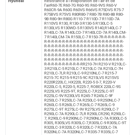
Hyundai
Résistance à l'évaporation de l'air et de
l'airR60-7E R60-7G R60-9S R60-9VS R60-V
R60CR-9A R60G R60VS R66VS R75DVS R75-7
R75BVS R75VS R80R80-7 R80-7B R80-8B R80-
9B R80-9H R80G R110-7 R110D-7 R110D-7A
R110VS R130, R130-3 R130-5 R130LC-5
R130LVS R130WD-5 R130VS R140,R140LC-7
R140LC-7A R140LCD-7 R140LCD-7A R140LCM-
7 R140LCM-7A R150LC-7 R150-7R-R-R-R-R-R-R-
R-R-R-R-R-R-R-R-R-R-R-R-R-R-R-R-R-R-R-R-R-R-
R-R-R-R-R-R-R-R-R-R-R-R-R-R-R-R-R-R-R-R-R-R-
R-R-R-R-R-R-R-R-R-R-R-R-R-R-R-R-R-R-R-R-R-R-
R-R-R-R-R-R-R-R-R-R-R-R-R-R-R-R-R-R-R-R-R-R-
R-R-R-R-R-R-R-R-R-R-R-R-R-R-R-R-R-R-R-R-R-R-
R-R-R-R-R-R-R-R-R-R-RR210-7H R210-V R210LC-
3 R210LC-5 R210LC-7 R210LC-7A R210LC-7H
R210LC-7LR R210LC-9 R210NLC-7 R215-7
R215-7C R215-9 R215-9C R215LVS R215VS
R220R220LC, HX220L R220-5 0-7, R220-V
R220LC-5, R220-5, R225-7, ROBEX 220LC-9S
R225LVS R225-9T, R225LC-7,R225LC-9T
R225LC-9V R230LVS R245-7 R245LC-9F
R250LC-7 R250LC-7A R250LC-9 R250NLC-7
R260LC-5 R260LC-7 R265LC-7 R265LC-9
R275LC-9T R275LC-9V R275LVS R290LC-7
R290LC-7A R290LC-7LR R290LCR290, R290LC-
7, R290LC-9 R290NLC-7 R290NLC-7A R300LC-5
R305, R305LVS R305LC-7,R305LC-9 R305LC-9T
R320LC-3 R320LC-5 R320LC-7 R320LC-7A
R320NLC-7A R320NLC-7 R335-7 R335LC-7