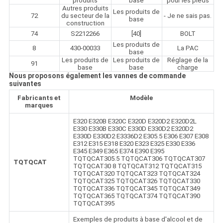
produits
base
pour les pieds
Autres produits
Les produits de
72
du secteur de la
- Je ne sais pas.
base
construction
74
S2212266
[40]
BOLT
Les produits de
8
430-00033
La PAC
base
Les produits de
Les produits de
Réglage de la
91
base
base
charge
Nous proposons également les vannes de commande
suivantes
Fabricants et
Modèle
marques
E320 E320B E320C E320D E320D2 E320D2L
E330 E330B E330C E330D E330D2 E320D2
E330D E330D2 E3336D2 E305.5 E306 E307 E308
E312 E315 E318 E320 E323 E325 E330 E336
E345 E349 E365 E374 E390 E395
TQTQCAT305.5 TQTQCAT306 TQTQCAT307
TQTQCAT
TQTQCAT30 8 TQTQCAT312 TQTQCAT315
TQTQCAT320 TQTQCAT323 TQTQCAT324
TQTQCAT325 TQTQCAT326 TQTQCAT330
TQTQCAT336 TQTQCAT345 TQTQCAT349
TQTQCAT365 TQTQCAT374 TQTQCAT390
TQTQCAT395
Exemples de produits à base d'alcool et de