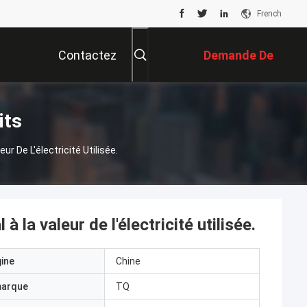
French
Contactez
Demande De
Nous
Soumission
its
ur De L'électricité Utilisée.
à la valeur de l'électricité utilisée.
gine
Chine
marque
TQ