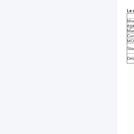
Le 
Mod
égal
Mar
Con
MOQ
Sta
Dél