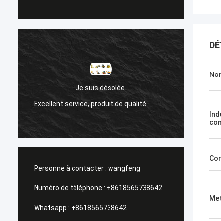
DÉ
Nom
Sanok
Je suis désolée.
Excellent service, produit de qualité.
Un serv
Ind
con
Con
Personne à contacter :
wangfeng
Numéro de téléphone :
+8618565738642
Met
Whatsapp :
+8618565738642