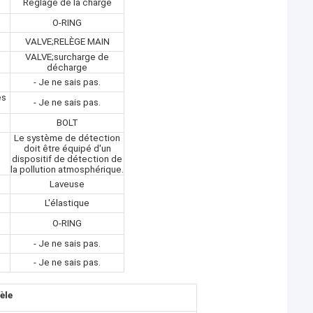
Réglage de la charge
O-RING
VALVE;RELÈGE MAIN
VALVE;surcharge de
décharge
- Je ne sais pas.
es
- Je ne sais pas.
BOLT
Le système de détection
doit être équipé d'un
dispositif de détection de
la pollution atmosphérique.
Laveuse
L'élastique
O-RING
- Je ne sais pas.
- Je ne sais pas.
èle