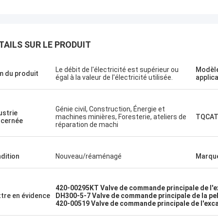
TAILS SUR LE PRODUIT
Le débit de l'électricité est supérieur ou
Modèle
 du produit
égal à la valeur de l'électricité utilisée.
applic
 Nižehorodsky est une ville du nord
Le projet d'éta
de la Russie.
Un shopping agréable
ice de gestion, une visite rapide.
Génie civil, Construction, Énergie et
ustrie
machines minières, Foresterie, ateliers de
TQCAT
cernée
réparation de machi
dition
Nouveau/réaménagé
Marqu
420-00295KT Valve de commande principale de l'
tre en évidence
DH300-5-7 Valve de commande principale de la pel
420-00519 Valve de commande principale de l'exc