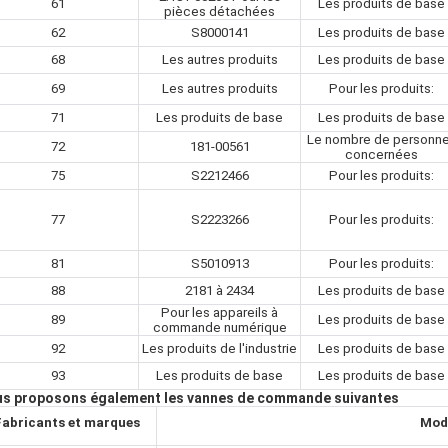
61
Les produits de base
pièces détachées
62
S8000141
Les produits de base
68
Les autres produits
Les produits de base
69
Les autres produits
Pour les produits:
71
Les produits de base
Les produits de base
Le nombre de personn
72
181-00561
concernées
75
S2212466
Pour les produits:
77
S2223266
Pour les produits:
81
S5010913
Pour les produits:
88
2181 à 2434
Les produits de base
Pour les appareils à
89
Les produits de base
commande numérique
92
Les produits de l'industrie
Les produits de base
93
Les produits de base
Les produits de base
s proposons également les vannes de commande suivantes
Fabricants et marques
Mod