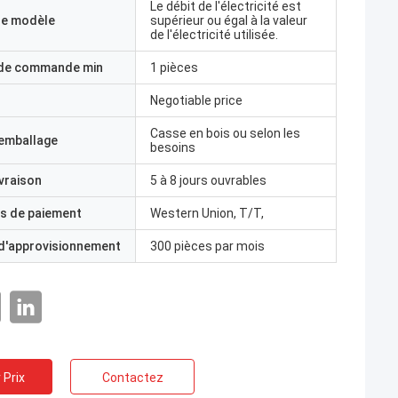
Le débit de l'électricité est
e modèle
supérieur ou égal à la valeur
de l'électricité utilisée.
 de commande min
1 pièces
Negotiable price
Casse en bois ou selon les
'emballage
besoins
ivraison
5 à 8 jours ouvrables
s de paiement
Western Union, T/T,
 d'approvisionnement
300 pièces par mois
 Prix
Contactez