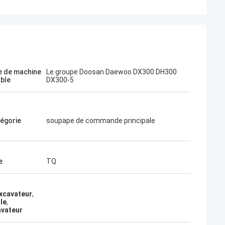
 de machine
Le groupe Doosan Daewoo DX300 DH300
Jose
able
DX300-5
J'aime cette entreprise. Ils sont
blissement
professionnels et amicaux. Excellent
service et conseils amicaux, livraison
égorie
soupape de commande principale
rapide. Très bon prix. Je veux commander
à nouveau quand j'en aurai besoin.
e
TQ
excavateur
,
le
,
avateur