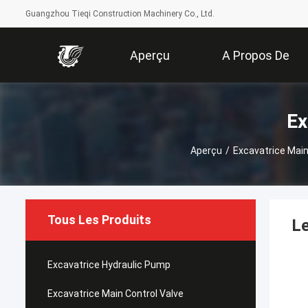
Guangzhou Tieqi Construction Machinery Co., Ltd.
Aperçu
A Propos De
Nous
Ex
Aperçu
/
Excavatrice Main
Tous Les Produits
Le
Excavatrice Hydraulic Pump
Excavatrice Main Control Valve