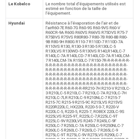
Le Kobelco
Le nombre total d'équipements utilisés est
estimé en fonction de la taille de
l'équipement.
Hyundai
Résistance à l'évaporation de l'air et de
l'airR60-7E R60-7G R60-9S R60-9VS R60-V
R60CR-9A R60G R60VS R66VS R75DVS R75-7
R75BVS R75VS R80R80-7 R80-7B R80-8B R80-
9B R80-9H R80G R110-7 R110D-7 R110D-7A
R110VS R130, R130-3 R130-5 R130LC-5
R130LVS R130WD-5 R130VS R140,R140LC-7
R140LC-7A R140LCD-7 R140LCD-7A R140LCM-
7 R140LCM-7A R150LC-7 R150-7R-R-R-R-R-R-R-
R-R-R-R-R-R-R-R-R-R-R-R-R-R-R-R-R-R-R-R-R-R-
R-R-R-R-R-R-R-R-R-R-R-R-R-R-R-R-R-R-R-R-R-R-
R-R-R-R-R-R-R-R-R-R-R-R-R-R-R-R-R-R-R-R-R-R-
R-R-R-R-R-R-R-R-R-R-R-R-R-R-R-R-R-R-R-R-R-R-
R-R-R-R-R-R-R-R-R-R-R-R-R-R-R-R-R-R-R-R-R-R-
R-R-R-R-R-R-R-R-R-R-RR210-7H R210-V R210LC-
3 R210LC-5 R210LC-7 R210LC-7A R210LC-7H
R210LC-7LR R210LC-9 R210NLC-7 R215-7
R215-7C R215-9 R215-9C R215LVS R215VS
R220R220LC, HX220L R220-5 0-7, R220-V
R220LC-5, R220-5, R225-7, ROBEX 220LC-9S
R225LVS R225-9T, R225LC-7,R225LC-9T
R225LC-9V R230LVS R245-7 R245LC-9F
R250LC-7 R250LC-7A R250LC-9 R250NLC-7
R260LC-5 R260LC-7 R265LC-7 R265LC-9
R275LC-9T R275LC-9V R275LVS R290LC-7