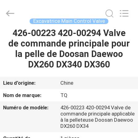
Tieqi
Construction
Machinery
Co.,
Ltd..
Excavatrice Main Control Valve
All
Rights
426-00223 420-00294 Valve
APERÇU
Reserved.
de commande principale pour
PRODUITS
la pelle de Doosan Daewoo
DX260 DX340 DX360
VIDÉOS
Lieu d'origine:
Chine
VR
Nom de marque:
TQ
SHOW
Numéro de modèle:
426-00223 420-00294 Valve de
commande principale applicable
A
à la pelleteuse Doosan Daewoo
DX260 DX34
PROPOS