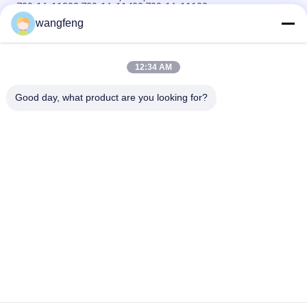
709-1A-11300 709-1A-11400 709-1A-11100
wangfeng
PC160LC-7 PC160-7 Ventilateur de commande Excavateur
Komatsu, 723-57-16100 Excavateur pièces principales
12:34 AM
VOE14541591 Valve de commande principale de l'excavateur
pour Volvo EC290B EC290C FC329C
Good day, what product are you looking for?
Catégories populaires
Tous
Excavatrice 
Excavatrice Main 
Hydraulic Pump
Control Valve
Commande Finale 
Excavatrice Swing 
D'excavatrice
Gearbox
Pompe De 
Pièces De Pompe 
Ventilateur 
Hydraulique
Hydraulique
KAWASAK Hydraulic 
Excavatrice Travel 
Pump
Motor