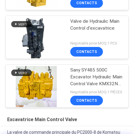
CONTACTS
Valve de Hydraulic Main
Control d'excavatrice
Negotiable price MOQ:1 PCS
CONTACTS
Sany SY485 500C
Excavator Hydraulic Main
Control Valve KMX32NA
High Quality
Negotiable price MOQ:1 PIÈCES
CONTACTS
Excavatrice Main Control Valve
La valve de commande principale du PC2000-8 de Komatsu