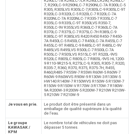
R290LC-7A R290LC-7LR R290LCR290, R290LC-
7, R290LC-9 R290NLC-7 R290NLC-7A R300LC-5
R305, R305LVS R305LC-7,R305LC-9 R305LC-9T
R320LC-3 R320LC-5 R320LC-7 R320LC-7A
R320NLC-7A R320NLC-7 R335-7 R335LC-7
R335LC-9 R335LC-9T R350LVS R350-7,
R350LC-9V R355LVS R360LC-7 R360LC-7A
R370LC-7 R375LC-7 R375LC-7H R385LC-9
R385LC-9T R385LVS R420 R450 R450-7 R450-
7A R450LC-5 R450LC-7 R450LC-7A R455LC-7
R455LC-9T R485LC-9 R485LC-9T R485LC-9V
R485LVS R495LVS R500LC-7 R500LC-7A
R505LC-7 R505LVS R515LC-9T R520L-9VS
R520LC R805LC R805LC-7 R805L-9VS HL1200-
9 R110-9R215-9, R275LC-9, R305, R305-7, R320,
R335-7, R360, R370, R375, R375-7H, R455,
R460,R485-7 R55W-7 R55Wi R60W-5 R60W-7
R60W-9 R60WVS R90W-9 R130W-3 R130W-5
HW140 R140W-7 R150WVS R150W-5 R150W-7
R150W-9 R150W-V R170W-3 R170W-7 R180W-
9A R200W-3 R200W-5 R200W-7 R210W R210W-
5 R210W-7 R210W-9
Je vous en prie.
Le produit doit être présenté dans un
emballage de qualité supérieure à la qualité
de l'eau.
Le groupe
Le nombre total de véhicules ne doit pas
KAWASAK /
dépasser 5 tonnes.
KPM