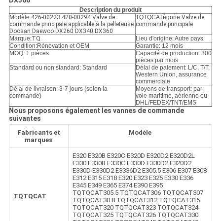
POLITIQUE
DX360
Description du produit
DE
Modèle:
426-00223 420-00294 Valve de
TQTQCATégorie:
Valve de
commande principale applicable à la pelleteuse
commande principale
CONFIDENTIALITÉ
Doosan Daewoo DX260 DX340 DX360
Marque:
TQ
Lieu d'origine: Autre pays
Condition:
Rénovation et OEM
Garantie: 12 mois
MOQ: 1 pièces
Capacité de production: 300
pièces par mois
Standard ou non standard: Standard
Délai de paiement: L/C, T/T,
Western Union, assurance
commerciale
Délai de livraison: 3-7 jours (selon la
Moyens de transport: par
commande)
voie maritime, aérienne ou
DHL/FEDEX/TNT/EMS
Nous proposons également les vannes de commande
suivantes
Fabricants et
Modèle
marques
E320 E320B E320C E320D E320D2 E320D2L
E330 E330B E330C E330D E330D2 E320D2
E330D E330D2 E3336D2 E305.5 E306 E307 E308
E312 E315 E318 E320 E323 E325 E330 E336
E345 E349 E365 E374 E390 E395
TQTQCAT305.5 TQTQCAT306 TQTQCAT307
TQTQCAT
TQTQCAT30 8 TQTQCAT312 TQTQCAT315
TQTQCAT320 TQTQCAT323 TQTQCAT324
TQTQCAT325 TQTQCAT326 TQTQCAT330