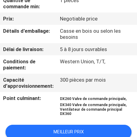
Quantité de
1 pièces
DE
commande min:
NOUS
Prix:
Negotiable price
Détails d'emballage:
Casse en bois ou selon les
VISITE
besoins
D'USINE
Délai de livraison:
5 à 8 jours ouvrables
Conditions de
Western Union, T/T,
CONTRÔLE
paiement:
DE
Capacité
300 pièces par mois
LA
d'approvisionnement:
QUALITÉ
Point culminant:
,
DX260 Valve de commande principale
,
DX340 Valve de commande principale
Ventilateur de commande principal
CONTACT
DX360
MEILLEUR PRIX
NOUVELLES