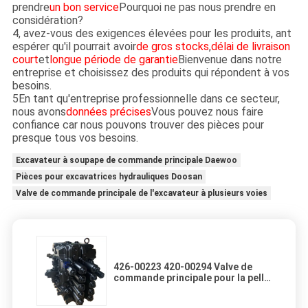
prendre
un bon service
Pourquoi ne pas nous prendre en
considération?
4, avez-vous des exigences élevées pour les produits, ant
espérer qu'il pourrait avoir
de gros stocks
,
délai de livraison
court
et
longue période de garantie
Bienvenue dans notre
entreprise et choisissez des produits qui répondent à vos
besoins.
5En tant qu'entreprise professionnelle dans ce secteur,
nous avons
données précises
Vous pouvez nous faire
confiance car nous pouvons trouver des pièces pour
presque tous vos besoins.
Excavateur à soupape de commande principale Daewoo
Pièces pour excavatrices hydrauliques Doosan
Valve de commande principale de l'excavateur à plusieurs voies
426-00223 420-00294 Valve de
commande principale pour la pelle
de Doosan Daewoo DX260 DX340
DX360