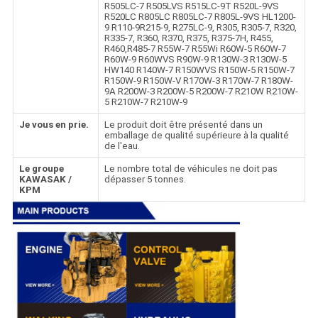
R505LC-7 R505LVS R515LC-9T R520L-9VS
R520LC R805LC R805LC-7 R805L-9VS HL1200-
9 R110-9R215-9, R275LC-9, R305, R305-7, R320,
R335-7, R360, R370, R375, R375-7H, R455,
R460,R485-7 R55W-7 R55Wi R60W-5 R60W-7
R60W-9 R60WVS R90W-9 R130W-3 R130W-5
HW140 R140W-7 R150WVS R150W-5 R150W-7
R150W-9 R150W-V R170W-3 R170W-7 R180W-
9A R200W-3 R200W-5 R200W-7 R210W R210W-
5 R210W-7 R210W-9
Je vous en prie.
Le produit doit être présenté dans un
emballage de qualité supérieure à la qualité
de l'eau.
Le groupe
Le nombre total de véhicules ne doit pas
KAWASAK /
dépasser 5 tonnes.
KPM