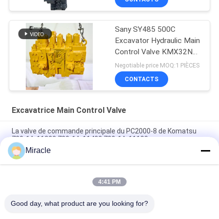
Sany SY485 500C
Excavator Hydraulic Main
Control Valve KMX32NA
High Quality
Negotiable price MOQ:1 PIÈCES
CONTACTS
Excavatrice Main Control Valve
La valve de commande principale du PC2000-8 de Komatsu
709-1A-11300 709-1A-11400 709-1A-11100
Miracle
PC160LC-7 PC160-7 Ventilateur de commande Excavateur
Komatsu, 723-57-16100 Excavateur pièces principales
4:41 PM
VOE14541591 Valve de commande principale de l'excavateur
pour Volvo EC290B EC290C FC329C
Good day, what product are you looking for?