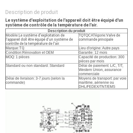
POLITIQUE
DE
Description de produit
CONFIDENTIALITÉ
Le système d'exploitation de l'appareil doit être équipé d'un
système de contrôle de la température de l'air.
Description du produit
Modèle:
Le système d'exploitation de
TQTQCATégorie:
Valve de
l'appareil doit être équipé d'un système de
commande principale
contrôle de la température de l'air.
Marque:
TQ
Lieu d'origine: Autre pays
Condition:
Rénovation et OEM
Garantie: 12 mois
MOQ: 1 pièces
Capacité de production: 300
pièces par mois
Standard ou non standard: Standard
Délai de paiement: L/C, T/T,
Western Union, assurance
commerciale
Délai de livraison: 3-7 jours (selon la
Moyens de transport: par voie
commande)
maritime, aérienne ou
DHL/FEDEX/TNT/EMS