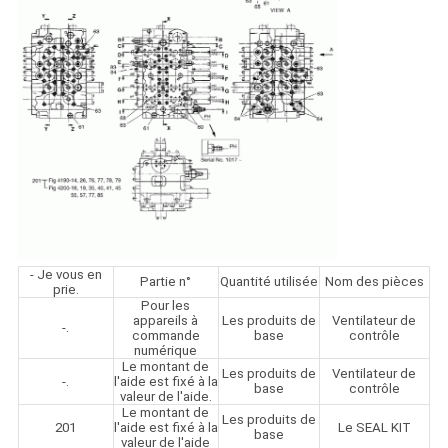
- Je vous en
Partie n°
Quantité utilisée
Nom des pièces
prie.
Pour les
appareils à
Les produits de
Ventilateur de
-.
commande
base
contrôle
numérique
Le montant de
Les produits de
Ventilateur de
-.
l'aide est fixé à la
base
contrôle
valeur de l'aide.
Le montant de
Les produits de
201
l'aide est fixé à la
Le SEAL KIT
base
valeur de l'aide