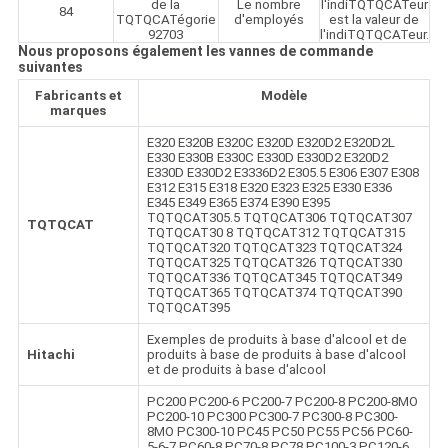
de la
Le nombre
l'indiTQTQCATeur
84
TQTQCATégorie
d'employés
est la valeur de
92703
l'indiTQTQCATeur.
Nous proposons également les vannes de commande
suivantes
Fabricants et
Modèle
marques
E320 E320B E320C E320D E320D2 E320D2L
E330 E330B E330C E330D E330D2 E320D2
E330D E330D2 E3336D2 E305.5 E306 E307 E308
E312 E315 E318 E320 E323 E325 E330 E336
E345 E349 E365 E374 E390 E395
TQTQCAT305.5 TQTQCAT306 TQTQCAT307
TQTQCAT
TQTQCAT30 8 TQTQCAT312 TQTQCAT315
TQTQCAT320 TQTQCAT323 TQTQCAT324
TQTQCAT325 TQTQCAT326 TQTQCAT330
TQTQCAT336 TQTQCAT345 TQTQCAT349
TQTQCAT365 TQTQCAT374 TQTQCAT390
TQTQCAT395
Exemples de produits à base d'alcool et de
Hitachi
produits à base de produits à base d'alcool
et de produits à base d'alcool
PC200 PC200-6 PC200-7 PC200-8 PC200-8MO
PC200-10 PC300 PC300-7 PC300-8 PC300-
8MO PC300-10 PC45 PC50 PC55 PC56 PC60-
5-6-7 PC60-8 PC70-8 PC78 PC100-3 PC120-6