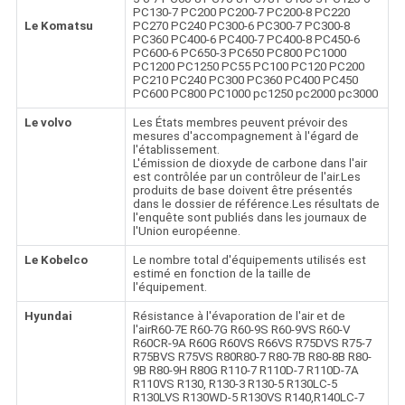
PC130-7 PC200 PC200-7 PC200-8 PC220
Le Komatsu
PC270 PC240 PC300-6 PC300-7 PC300-8
PC360 PC400-6 PC400-7 PC400-8 PC450-6
PC600-6 PC650-3 PC650 PC800 PC1000
PC1200 PC1250 PC55 PC100 PC120 PC200
PC210 PC240 PC300 PC360 PC400 PC450
PC600 PC800 PC1000 pc1250 pc2000 pc3000
Le volvo
Les États membres peuvent prévoir des
mesures d'accompagnement à l'égard de
l'établissement.
L'émission de dioxyde de carbone dans l'air
est contrôlée par un contrôleur de l'air.Les
produits de base doivent être présentés
dans le dossier de référence.Les résultats de
l'enquête sont publiés dans les journaux de
l'Union européenne.
Le Kobelco
Le nombre total d'équipements utilisés est
estimé en fonction de la taille de
l'équipement.
Hyundai
Résistance à l'évaporation de l'air et de
l'airR60-7E R60-7G R60-9S R60-9VS R60-V
R60CR-9A R60G R60VS R66VS R75DVS R75-7
R75BVS R75VS R80R80-7 R80-7B R80-8B R80-
9B R80-9H R80G R110-7 R110D-7 R110D-7A
R110VS R130, R130-3 R130-5 R130LC-5
R130LVS R130WD-5 R130VS R140,R140LC-7