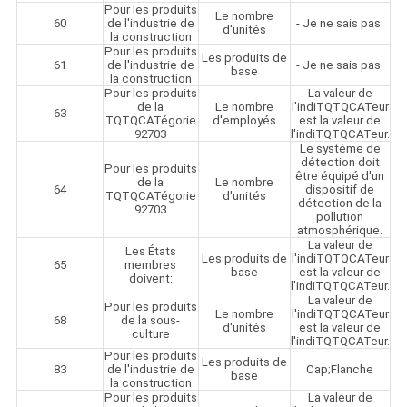
Pour les produits
Le nombre
60
de l'industrie de
- Je ne sais pas.
d'unités
la construction
Pour les produits
Les produits de
61
de l'industrie de
- Je ne sais pas.
base
la construction
Pour les produits
La valeur de
de la
Le nombre
l'indiTQTQCATeur
63
TQTQCATégorie
d'employés
est la valeur de
92703
l'indiTQTQCATeur.
Le système de
détection doit
Pour les produits
être équipé d'un
de la
Le nombre
64
dispositif de
TQTQCATégorie
d'unités
détection de la
92703
pollution
atmosphérique.
La valeur de
Les États
Les produits de
l'indiTQTQCATeur
65
membres
base
est la valeur de
doivent:
l'indiTQTQCATeur.
La valeur de
Pour les produits
Le nombre
l'indiTQTQCATeur
68
de la sous-
d'unités
est la valeur de
culture
l'indiTQTQCATeur.
Pour les produits
Les produits de
83
de l'industrie de
Cap;Flanche
base
la construction
Pour les produits
La valeur de