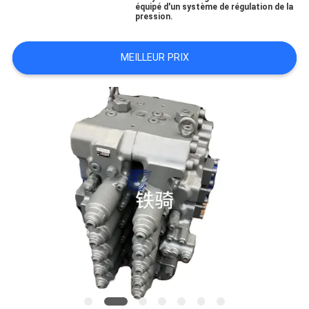
équipé d'un système de régulation de la
pression.
TOUS
LES
MEILLEUR PRIX
CAS
DEMANDE
DE
SOUMISSION
PLAN
DU
SITE