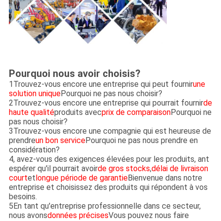
Pourquoi nous avoir choisis?
1Trouvez-vous encore une entreprise qui peut fournir
une
solution unique
Pourquoi ne pas nous choisir?
2Trouvez-vous encore une entreprise qui pourrait fournir
de
haute qualité
produits avec
prix de comparaison
Pourquoi ne
pas nous choisir?
3Trouvez-vous encore une compagnie qui est heureuse de
prendre
un bon service
Pourquoi ne pas nous prendre en
considération?
4, avez-vous des exigences élevées pour les produits, ant
espérer qu'il pourrait avoir
de gros stocks
,
délai de livraison
court
et
longue période de garantie
Bienvenue dans notre
entreprise et choisissez des produits qui répondent à vos
besoins.
5En tant qu'entreprise professionnelle dans ce secteur,
nous avons
données précises
Vous pouvez nous faire