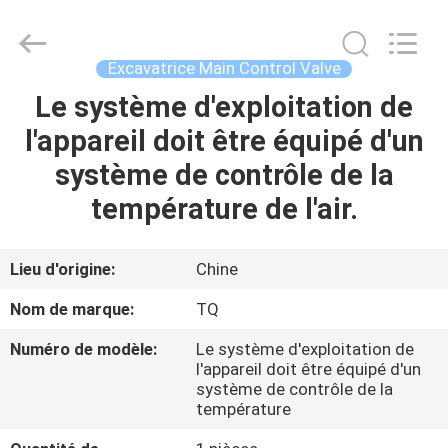
Tieqi
Construction
Machinery
Co.,
Ltd..
Excavatrice Main Control Valve
All
Rights
Le système d'exploitation de
APERÇU
Reserved.
l'appareil doit être équipé d'un
PRODUITS
système de contrôle de la
température de l'air.
VIDÉOS
Lieu d'origine:
Chine
VR
Nom de marque:
TQ
SHOW
Numéro de modèle:
Le système d'exploitation de
l'appareil doit être équipé d'un
A
système de contrôle de la
température
PROPOS