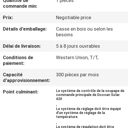
Quantité de
1 pièces
DE
commande min:
NOUS
Prix:
Negotiable price
Détails d'emballage:
Casse en bois ou selon les
VISITE
besoins
D'USINE
Délai de livraison:
5 à 8 jours ouvrables
Conditions de
Western Union, T/T,
CONTRÔLE
paiement:
DE
Capacité
300 pièces par mois
LA
d'approvisionnement:
QUALITÉ
Point culminant:
Le système de contrôle de la soupape de
commande principale de Doosan Solar
420
,
CONTACT
Le système de réglage doit être équipé
d'un système de réglage de la
température.
,
NOUVELLES
Le système de régulation doit être