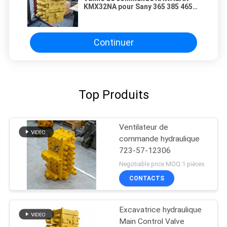
KMX32NA pour Sany 365 385 465
485 pièces d'excavatrice
construction machines de
terrassement
Continuer
Top Produits
Ventilateur de
commande hydraulique
723-57-12306
Negotiable price MOQ:1 pièces
CONTACTS
Excavatrice hydraulique
Main Control Valve