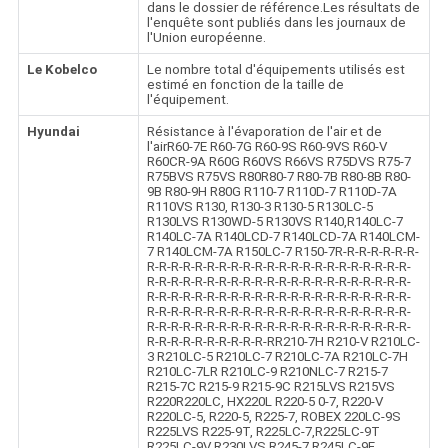
dans le dossier de référence.Les résultats de
l'enquête sont publiés dans les journaux de
l'Union européenne.
Le Kobelco
Le nombre total d'équipements utilisés est
estimé en fonction de la taille de
l'équipement.
Hyundai
Résistance à l'évaporation de l'air et de
l'airR60-7E R60-7G R60-9S R60-9VS R60-V
R60CR-9A R60G R60VS R66VS R75DVS R75-7
R75BVS R75VS R80R80-7 R80-7B R80-8B R80-
9B R80-9H R80G R110-7 R110D-7 R110D-7A
R110VS R130, R130-3 R130-5 R130LC-5
R130LVS R130WD-5 R130VS R140,R140LC-7
R140LC-7A R140LCD-7 R140LCD-7A R140LCM-
7 R140LCM-7A R150LC-7 R150-7R-R-R-R-R-R-R-
R-R-R-R-R-R-R-R-R-R-R-R-R-R-R-R-R-R-R-R-R-R-
R-R-R-R-R-R-R-R-R-R-R-R-R-R-R-R-R-R-R-R-R-R-
R-R-R-R-R-R-R-R-R-R-R-R-R-R-R-R-R-R-R-R-R-R-
R-R-R-R-R-R-R-R-R-R-R-R-R-R-R-R-R-R-R-R-R-R-
R-R-R-R-R-R-R-R-R-R-R-R-R-R-R-R-R-R-R-R-R-R-
R-R-R-R-R-R-R-R-R-R-RR210-7H R210-V R210LC-
3 R210LC-5 R210LC-7 R210LC-7A R210LC-7H
R210LC-7LR R210LC-9 R210NLC-7 R215-7
R215-7C R215-9 R215-9C R215LVS R215VS
R220R220LC, HX220L R220-5 0-7, R220-V
R220LC-5, R220-5, R225-7, ROBEX 220LC-9S
R225LVS R225-9T, R225LC-7,R225LC-9T
R225LC-9V R230LVS R245-7 R245LC-9F