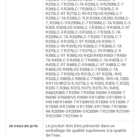
R250LC-7 R250LC-7A R250LC-9 R250NLC-7
R260LC-5 R260LC-7 R265LC-7 R265LC-9
R275LC-9T R275LC-9V R275LVS R290LC-7
R290LC-7A R290LC-7LR R290LCR290, R290LC-
7, R290LC-9 R290NLC-7 R290NLC-7A R300LC-5
R305, R305LVS R305LC-7,R305LC-9 R305LC-9T
R320LC-3 R320LC-5 R320LC-7 R320LC-7A
R320NLC-7A R320NLC-7 R335-7 R335LC-7
R335LC-9 R335LC-9T R350LVS R350-7,
R350LC-9V R355LVS R360LC-7 R360LC-7A
R370LC-7 R375LC-7 R375LC-7H R385LC-9
R385LC-9T R385LVS R420 R450 R450-7 R450-
7A R450LC-5 R450LC-7 R450LC-7A R455LC-7
R455LC-9T R485LC-9 R485LC-9T R485LC-9V
R485LVS R495LVS R500LC-7 R500LC-7A
R505LC-7 R505LVS R515LC-9T R520L-9VS
R520LC R805LC R805LC-7 R805L-9VS HL1200-
9 R110-9R215-9, R275LC-9, R305, R305-7, R320,
R335-7, R360, R370, R375, R375-7H, R455,
R460,R485-7 R55W-7 R55Wi R60W-5 R60W-7
R60W-9 R60WVS R90W-9 R130W-3 R130W-5
HW140 R140W-7 R150WVS R150W-5 R150W-7
R150W-9 R150W-V R170W-3 R170W-7 R180W-
9A R200W-3 R200W-5 R200W-7 R210W R210W-
5 R210W-7 R210W-9
Je vous en prie.
Le produit doit être présenté dans un
emballage de qualité supérieure à la qualité
de l'eau.