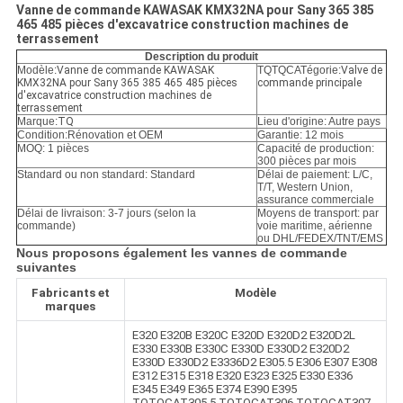
POLITIQUE
Vanne de commande KAWASAK KMX32NA pour Sany 365 385
465 485 pièces d'excavatrice construction machines de
DE
terrassement
CONFIDENTIALITÉ
Description du produit
Modèle:
Vanne de commande KAWASAK
TQTQCATégorie:
Valve de
KMX32NA pour Sany 365 385 465 485 pièces
commande principale
d'excavatrice construction machines de
terrassement
Marque:
TQ
Lieu d'origine: Autre pays
Condition:
Rénovation et OEM
Garantie: 12 mois
MOQ: 1 pièces
Capacité de production:
300 pièces par mois
Standard ou non standard: Standard
Délai de paiement: L/C,
T/T, Western Union,
assurance commerciale
Délai de livraison: 3-7 jours (selon la
Moyens de transport: par
commande)
voie maritime, aérienne
ou DHL/FEDEX/TNT/EMS
Nous proposons également les vannes de commande
suivantes
Fabricants et
Modèle
marques
E320 E320B E320C E320D E320D2 E320D2L
E330 E330B E330C E330D E330D2 E320D2
E330D E330D2 E3336D2 E305.5 E306 E307 E308
E312 E315 E318 E320 E323 E325 E330 E336
E345 E349 E365 E374 E390 E395
TQTQCAT305.5 TQTQCAT306 TQTQCAT307