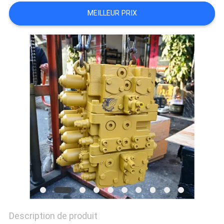
MEILLEUR PRIX
TOUS
LES
CAS
DEMANDE
DE
SOUMISSION
PLAN
DU
SITE
Description de produit