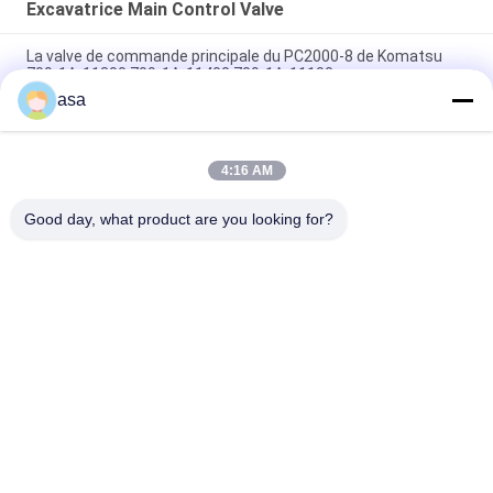
Excavatrice Main Control Valve
La valve de commande principale du PC2000-8 de Komatsu
709-1A-11300 709-1A-11400 709-1A-11100
asa
PC160LC-7 PC160-7 Ventilateur de commande Excavateur
Komatsu, 723-57-16100 Excavateur pièces principales
4:16 AM
VOE14541591 Valve de commande principale de l'excavateur
pour Volvo EC290B EC290C FC329C
Good day, what product are you looking for?
Catégories populaires
Tous
Excavatrice 
Excavatrice Main 
Hydraulic Pump
Control Valve
Commande Finale 
Excavatrice Swing 
D'excavatrice
Gearbox
Pompe De 
Pièces De Pompe 
Ventilateur 
Hydraulique