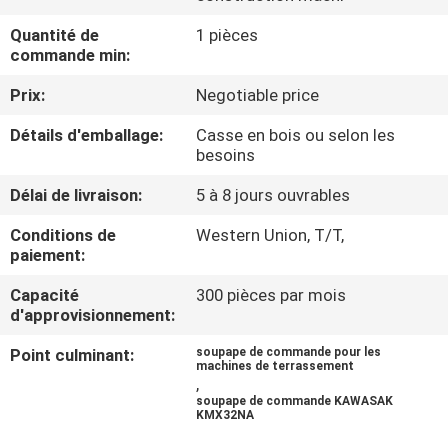
DE
Quantité de
1 pièces
NOUS
commande min:
Prix:
Negotiable price
VISITE
Détails d'emballage:
Casse en bois ou selon les
D'USINE
besoins
Délai de livraison:
5 à 8 jours ouvrables
CONTRÔLE
Conditions de
Western Union, T/T,
DE
paiement:
LA
Capacité
300 pièces par mois
QUALITÉ
d'approvisionnement:
Point culminant:
soupape de commande pour les
machines de terrassement
CONTACT
,
soupape de commande KAWASAK
KMX32NA
NOUVELLES