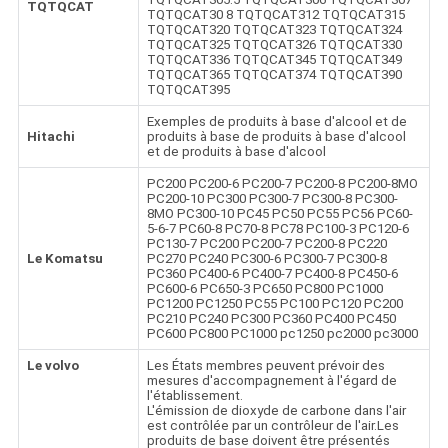
TQTQCAT
TQTQCAT30 8 TQTQCAT312 TQTQCAT315
TQTQCAT320 TQTQCAT323 TQTQCAT324
TQTQCAT325 TQTQCAT326 TQTQCAT330
TQTQCAT336 TQTQCAT345 TQTQCAT349
TQTQCAT365 TQTQCAT374 TQTQCAT390
TQTQCAT395
Exemples de produits à base d'alcool et de
Hitachi
produits à base de produits à base d'alcool
et de produits à base d'alcool
PC200 PC200-6 PC200-7 PC200-8 PC200-8MO
PC200-10 PC300 PC300-7 PC300-8 PC300-
8MO PC300-10 PC45 PC50 PC55 PC56 PC60-
5-6-7 PC60-8 PC70-8 PC78 PC100-3 PC120-6
PC130-7 PC200 PC200-7 PC200-8 PC220
Le Komatsu
PC270 PC240 PC300-6 PC300-7 PC300-8
PC360 PC400-6 PC400-7 PC400-8 PC450-6
PC600-6 PC650-3 PC650 PC800 PC1000
PC1200 PC1250 PC55 PC100 PC120 PC200
PC210 PC240 PC300 PC360 PC400 PC450
PC600 PC800 PC1000 pc1250 pc2000 pc3000
Le volvo
Les États membres peuvent prévoir des
mesures d'accompagnement à l'égard de
l'établissement.
L'émission de dioxyde de carbone dans l'air
est contrôlée par un contrôleur de l'air.Les
produits de base doivent être présentés