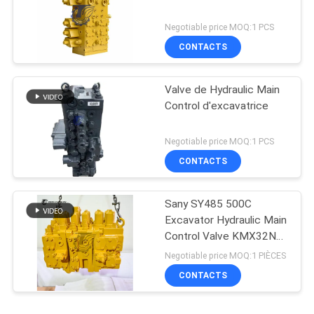
Negotiable price MOQ:1 PCS
CONTACTS
Valve de Hydraulic Main
Control d'excavatrice
Negotiable price MOQ:1 PCS
CONTACTS
Sany SY485 500C
Excavator Hydraulic Main
Control Valve KMX32NA
High Quality
Negotiable price MOQ:1 PIÈCES
CONTACTS