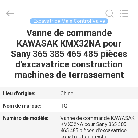
Tieqi
Construction
Machinery
Co.,
Ltd..
Excavatrice Main Control Valve
All
Rights
Vanne de commande
APERÇU
Reserved.
KAWASAK KMX32NA pour
PRODUITS
Sany 365 385 465 485 pièces
d'excavatrice construction
VIDÉOS
machines de terrassement
VR
Lieu d'origine:
Chine
SHOW
Nom de marque:
TQ
Numéro de modèle:
Vanne de commande KAWASAK
A
KMX32NA pour Sany 365 385
PROPOS
465 485 pièces d'excavatrice
construction machi