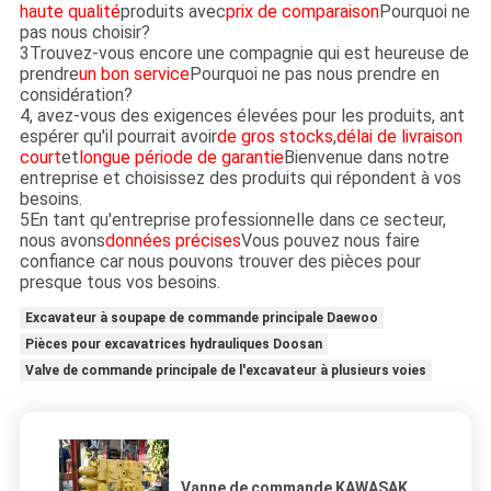
haute qualité
produits avec
prix de comparaison
Pourquoi ne
pas nous choisir?
3Trouvez-vous encore une compagnie qui est heureuse de
prendre
un bon service
Pourquoi ne pas nous prendre en
considération?
4, avez-vous des exigences élevées pour les produits, ant
espérer qu'il pourrait avoir
de gros stocks
,
délai de livraison
court
et
longue période de garantie
Bienvenue dans notre
entreprise et choisissez des produits qui répondent à vos
besoins.
5En tant qu'entreprise professionnelle dans ce secteur,
nous avons
données précises
Vous pouvez nous faire
confiance car nous pouvons trouver des pièces pour
presque tous vos besoins.
Excavateur à soupape de commande principale Daewoo
Pièces pour excavatrices hydrauliques Doosan
Valve de commande principale de l'excavateur à plusieurs voies
Vanne de commande KAWASAK