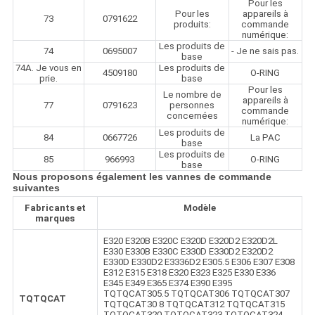
Pour les
Pour les
appareils à
73
0791622
produits:
commande
numérique:
Les produits de
74
0695007
- Je ne sais pas.
base
74A. Je vous en
Les produits de
4509180
O-RING
prie.
base
Pour les
Le nombre de
appareils à
77
0791623
personnes
commande
concernées
numérique:
Les produits de
84
0667726
La PAC
base
Les produits de
85
966993
O-RING
base
Nous proposons également les vannes de commande
suivantes
Fabricants et
Modèle
marques
E320 E320B E320C E320D E320D2 E320D2L
E330 E330B E330C E330D E330D2 E320D2
E330D E330D2 E3336D2 E305.5 E306 E307 E308
E312 E315 E318 E320 E323 E325 E330 E336
E345 E349 E365 E374 E390 E395
TQTQCAT305.5 TQTQCAT306 TQTQCAT307
TQTQCAT
TQTQCAT30 8 TQTQCAT312 TQTQCAT315
TQTQCAT320 TQTQCAT323 TQTQCAT324