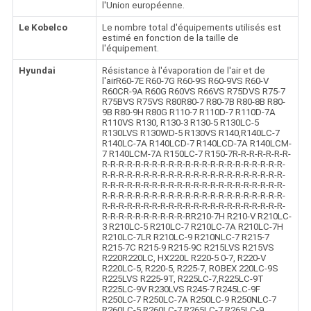
l'Union européenne.
Le Kobelco
Le nombre total d'équipements utilisés est
estimé en fonction de la taille de
l'équipement.
Hyundai
Résistance à l'évaporation de l'air et de
l'airR60-7E R60-7G R60-9S R60-9VS R60-V
R60CR-9A R60G R60VS R66VS R75DVS R75-7
R75BVS R75VS R80R80-7 R80-7B R80-8B R80-
9B R80-9H R80G R110-7 R110D-7 R110D-7A
R110VS R130, R130-3 R130-5 R130LC-5
R130LVS R130WD-5 R130VS R140,R140LC-7
R140LC-7A R140LCD-7 R140LCD-7A R140LCM-
7 R140LCM-7A R150LC-7 R150-7R-R-R-R-R-R-R-
R-R-R-R-R-R-R-R-R-R-R-R-R-R-R-R-R-R-R-R-R-R-
R-R-R-R-R-R-R-R-R-R-R-R-R-R-R-R-R-R-R-R-R-R-
R-R-R-R-R-R-R-R-R-R-R-R-R-R-R-R-R-R-R-R-R-R-
R-R-R-R-R-R-R-R-R-R-R-R-R-R-R-R-R-R-R-R-R-R-
R-R-R-R-R-R-R-R-R-R-R-R-R-R-R-R-R-R-R-R-R-R-
R-R-R-R-R-R-R-R-R-R-RR210-7H R210-V R210LC-
3 R210LC-5 R210LC-7 R210LC-7A R210LC-7H
R210LC-7LR R210LC-9 R210NLC-7 R215-7
R215-7C R215-9 R215-9C R215LVS R215VS
R220R220LC, HX220L R220-5 0-7, R220-V
R220LC-5, R220-5, R225-7, ROBEX 220LC-9S
R225LVS R225-9T, R225LC-7,R225LC-9T
R225LC-9V R230LVS R245-7 R245LC-9F
R250LC-7 R250LC-7A R250LC-9 R250NLC-7
R260LC-5 R260LC-7 R265LC-7 R265LC-9