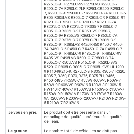
R275LC-9T R275LC-9V R275LVS R290LC-7
R290LC-7A R290LC-7LR R290LCR290, R290LC-
7, R290LC-9 R290NLC-7 R290NLC-7A R300LC-5
R305, R305LVS R305LC-7,R305LC-9 R305LC-9T
R320LC-3 R320LC-5 R320LC-7 R320LC-7A
R320NLC-7A R320NLC-7 R335-7 R335LC-7
R335LC-9 R335LC-9T R350LVS R350-7,
R350LC-9V R355LVS R360LC-7 R360LC-7A
R370LC-7 R375LC-7 R375LC-7H R385LC-9
R385LC-9T R385LVS R420 R450 R450-7 R450-
7A R450LC-5 R450LC-7 R450LC-7A R455LC-7
R455LC-9T R485LC-9 R485LC-9T R485LC-9V
R485LVS R495LVS R500LC-7 R500LC-7A
R505LC-7 R505LVS R515LC-9T R520L-9VS
R520LC R805LC R805LC-7 R805L-9VS HL1200-
9 R110-9R215-9, R275LC-9, R305, R305-7, R320,
R335-7, R360, R370, R375, R375-7H, R455,
R460,R485-7 R55W-7 R55Wi R60W-5 R60W-7
R60W-9 R60WVS R90W-9 R130W-3 R130W-5
HW140 R140W-7 R150WVS R150W-5 R150W-7
R150W-9 R150W-V R170W-3 R170W-7 R180W-
9A R200W-3 R200W-5 R200W-7 R210W R210W-
5 R210W-7 R210W-9
Je vous en prie.
Le produit doit être présenté dans un
emballage de qualité supérieure à la qualité
de l'eau.
Le groupe
Le nombre total de véhicules ne doit pas