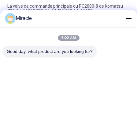
La valve de commande principale du PC2000-8 de Komatsu
709-1A-11300 709-1A-11400 709-1A-11100
Miracle
PC160LC-7 PC160-7 Ventilateur de commande Excavateur
Komatsu, 723-57-16100 Excavateur pièces principales
5:22 AM
VOE14541591 Valve de commande principale de l'excavateur
pour Volvo EC290B EC290C FC329C
Good day, what product are you looking for?
Catégories populaires
Tous
Excavatrice 
Excavatrice Main 
Hydraulic Pump
Control Valve
Commande Finale 
Excavatrice Swing 
D'excavatrice
Gearbox
Pompe De 
Pièces De Pompe 
Ventilateur 
Hydraulique
Hydraulique
KAWASAK Hydraulic 
Excavatrice Travel 