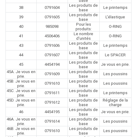
base
Les produits de
38
0791604
Le printemps
base
Les produits de
39
0791605
L'élastique
base
Pour les
40
985098
O-RING
produits:
Le nombre
41
4506406
O-RING
d'unités
Les produits de
43
0791606
Le printemps
base
Les produits de
44
0791607
Le SPACER
base
Les produits de
45
4454194
Je vous en prie.
base
45A. Je vous en
Les produits de
0791609
Les poussins
prie.
base
45B. Je vous en
Les produits de
0791610
Les poussins
prie.
base
45C. Je vous en
Les produits de
0791611
Le printemps
prie.
base
45D. Je vous en
Les produits de
Réglage de la
0791612
prie.
base
charge
Les produits de
46
4454195
Je vous en prie.
base
46A. Je vous en
Les produits de
0791614
Les poussins
prie.
base
46B. Je vous en
Les produits de
0791610
Les poussins
prie.
base