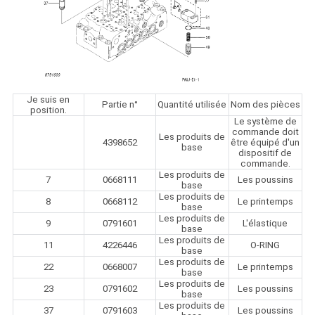
Je suis en
Partie n°
Quantité utilisée
Nom des pièces
position.
Le système de
commande doit
Les produits de
4398652
être équipé d'un
base
dispositif de
commande.
Les produits de
7
0668111
Les poussins
base
Les produits de
8
0668112
Le printemps
base
Les produits de
9
0791601
L'élastique
base
Les produits de
11
4226446
O-RING
base
Les produits de
22
0668007
Le printemps
base
Les produits de
23
0791602
Les poussins
base
Les produits de
37
0791603
Les poussins