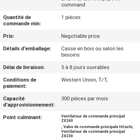
DE
command
NOUS
Quantité de
1 pièces
commande min:
VISITE
Prix:
Negotiable price
D'USINE
Détails d'emballage:
Casse en bois ou selon les
besoins
CONTRÔLE
Délai de livraison:
5 à 8 jours ouvrables
DE
Conditions de
Western Union, T/T,
LA
paiement:
QUALITÉ
Capacité
300 pièces par mois
d'approvisionnement:
CONTACT
Point culminant:
Ventilateur de commande principal
ZX240
,
,
Valve de commande principale Hitachi
Ventilateur de commande principal
NOUVELLES
ZX230