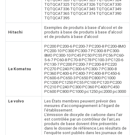
TQTQCAT325 TQTQCAT326 TQTQCAT330
TQTQCAT336 TQTQCAT345 TQTQCAT349
TQTQCAT365 TQTQCAT374 TQTQCAT390
TQTQCAT395
Exemples de produits à base d'alcool et de
Hitachi
produits à base de produits à base d'alcool
et de produits à base d'alcool
PC200 PC200-6 PC200-7 PC200-8 PC200-8MO
PC200-10 PC300 PC300-7 PC300-8 PC300-
8MO PC300-10 PC45 PC50 PC55 PC56 PC60-
5-6-7 PC60-8 PC70-8 PC78 PC100-3 PC120-6
PC130-7 PC200 PC200-7 PC200-8 PC220
Le Komatsu
PC270 PC240 PC300-6 PC300-7 PC300-8
PC360 PC400-6 PC400-7 PC400-8 PC450-6
PC600-6 PC650-3 PC650 PC800 PC1000
PC1200 PC1250 PC55 PC100 PC120 PC200
PC210 PC240 PC300 PC360 PC400 PC450
PC600 PC800 PC1000 pc1250 pc2000 pc3000
Le volvo
Les États membres peuvent prévoir des
mesures d'accompagnement à l'égard de
l'établissement.
L'émission de dioxyde de carbone dans l'air
est contrôlée par un contrôleur de l'air.Les
produits de base doivent être présentés
dans le dossier de référence.Les résultats de
l'enquête sont publiés dans les journaux de