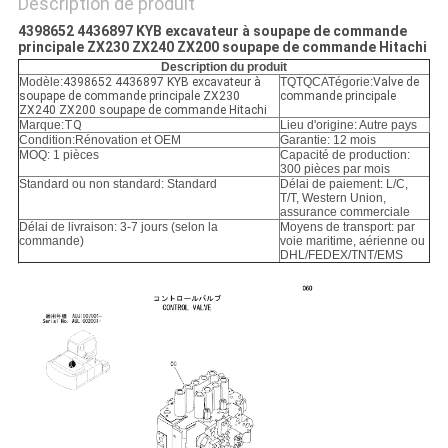
POLITIQUE
Description de produit
DE
4398652 4436897 KYB excavateur à soupape de commande
principale ZX230 ZX240 ZX200 soupape de commande Hitachi
CONFIDENTIALITÉ
Description du produit
Modèle:
4398652 4436897 KYB excavateur à
TQTQCATégorie:
Valve de
soupape de commande principale ZX230
commande principale
ZX240 ZX200 soupape de commande Hitachi
Marque:
TQ
Lieu d'origine: Autre pays
Condition:
Rénovation et OEM
Garantie: 12 mois
MOQ: 1 pièces
Capacité de production:
300 pièces par mois
Standard ou non standard: Standard
Délai de paiement: L/C,
T/T, Western Union,
assurance commerciale
Délai de livraison: 3-7 jours (selon la
Moyens de transport: par
commande)
voie maritime, aérienne ou
DHL/FEDEX/TNT/EMS