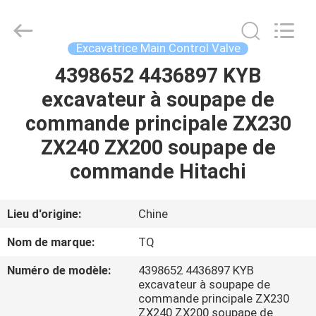
Tieqi
Construction
Machinery
Co.,
Ltd..
Excavatrice Main Control Valve
All
Rights
4398652 4436897 KYB
APERÇU
Reserved.
excavateur à soupape de
PRODUITS
commande principale ZX230
ZX240 ZX200 soupape de
VIDÉOS
commande Hitachi
VR
Lieu d'origine:
Chine
SHOW
Nom de marque:
TQ
Numéro de modèle:
4398652 4436897 KYB
A
excavateur à soupape de
PROPOS
commande principale ZX230
ZX240 ZX200 soupape de