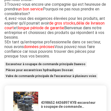
3Trouvez-vous encore une compagnie qui est heureuse de
prendre
un bon service
Pourquoi ne pas nous prendre en
considération?
4, avez-vous des exigences élevées pour les produits, ant
espérer qu'il pourrait avoir
de gros stocks
,
délai de livraison
court
et
longue période de garantie
Bienvenue dans notre
entreprise et choisissez des produits qui répondent à vos
besoins.
5En tant qu'entreprise professionnelle dans ce secteur,
nous avons
données précises
Vous pouvez nous faire
confiance car nous pouvons trouver des pièces pour
presque tous vos besoins.
Excavateur à soupape de commande principale Daewoo
Pièces pour excavatrices hydrauliques Doosan
Valve de commande principale de l'excavateur à plusieurs voies
4398652 4436897 KYB excavateur
à soupape de commande
principale ZX230 ZX240 ZX200