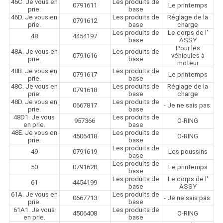
46C. Je vous en
Les produits de
0791611
Le printemps
prie.
base
46D. Je vous en
Les produits de
Réglage de la
0791612
prie.
base
charge
Les produits de
Le corps de l'
48
4454197
base
ASSY
Pour les
48A. Je vous en
Les produits de
0791616
véhicules à
prie.
base
moteur
48B. Je vous en
Les produits de
0791617
Le printemps
prie.
base
48C. Je vous en
Les produits de
Réglage de la
0791618
prie.
base
charge
48D. Je vous en
Les produits de
0667817
- Je ne sais pas.
prie.
base
48D1. Je vous
Les produits de
957366
O-RING
en prie.
base
48E. Je vous en
Les produits de
4506418
O-RING
prie.
base
Les produits de
49
0791619
Les poussins
base
Les produits de
50
0791620
Le printemps
base
Les produits de
Le corps de l'
61
4454199
base
ASSY
61A. Je vous en
Les produits de
0667713
- Je ne sais pas.
prie.
base
61A1. Je vous
Les produits de
4506408
O-RING
en prie.
base