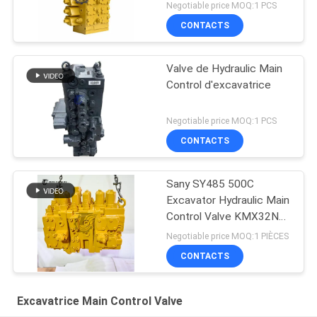
Negotiable price MOQ:1 PCS
CONTACTS
Valve de Hydraulic Main
Control d'excavatrice
Negotiable price MOQ:1 PCS
CONTACTS
Sany SY485 500C
Excavator Hydraulic Main
Control Valve KMX32NA
High Quality
Negotiable price MOQ:1 PIÈCES
CONTACTS
Excavatrice Main Control Valve