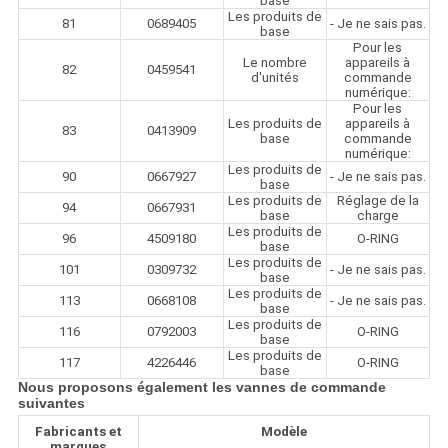
base
Les produits de
81
0689405
- Je ne sais pas.
base
Pour les
Le nombre
appareils à
82
0459541
d'unités
commande
numérique:
Pour les
Les produits de
appareils à
83
0413909
base
commande
numérique:
Les produits de
90
0667927
- Je ne sais pas.
base
Les produits de
Réglage de la
94
0667931
base
charge
Les produits de
96
4509180
O-RING
base
Les produits de
101
0309732
- Je ne sais pas.
base
Les produits de
113
0668108
- Je ne sais pas.
base
Les produits de
116
0792003
O-RING
base
Les produits de
117
4226446
O-RING
base
Nous proposons également les vannes de commande
suivantes
Fabricants et
Modèle
marques