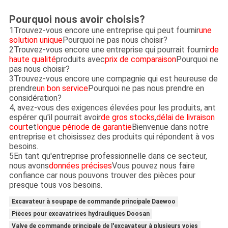
Pourquoi nous avoir choisis?
1Trouvez-vous encore une entreprise qui peut fournir
une
solution unique
Pourquoi ne pas nous choisir?
2Trouvez-vous encore une entreprise qui pourrait fournir
de
haute qualité
produits avec
prix de comparaison
Pourquoi ne
pas nous choisir?
3Trouvez-vous encore une compagnie qui est heureuse de
prendre
un bon service
Pourquoi ne pas nous prendre en
considération?
4, avez-vous des exigences élevées pour les produits, ant
espérer qu'il pourrait avoir
de gros stocks
,
délai de livraison
court
et
longue période de garantie
Bienvenue dans notre
entreprise et choisissez des produits qui répondent à vos
besoins.
5En tant qu'entreprise professionnelle dans ce secteur,
nous avons
données précises
Vous pouvez nous faire
confiance car nous pouvons trouver des pièces pour
presque tous vos besoins.
Excavateur à soupape de commande principale Daewoo
Pièces pour excavatrices hydrauliques Doosan
Valve de commande principale de l'excavateur à plusieurs voies