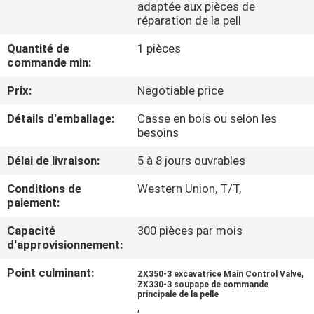
DE
adaptée aux pièces de
réparation de la pell
NOUS
Quantité de
1 pièces
commande min:
VISITE
Prix:
Negotiable price
D'USINE
Détails d'emballage:
Casse en bois ou selon les
besoins
CONTRÔLE
Délai de livraison:
5 à 8 jours ouvrables
DE
Conditions de
Western Union, T/T,
LA
paiement:
QUALITÉ
Capacité
300 pièces par mois
d'approvisionnement:
CONTACT
Point culminant:
,
ZX350-3 excavatrice Main Control Valve
ZX330-3 soupape de commande
principale de la pelle
NOUVELLES
,