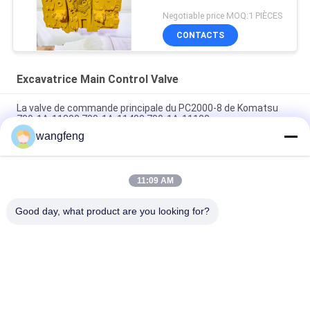
High Quality
Negotiable price MOQ:1 PIÈCES
CONTACTS
Excavatrice Main Control Valve
La valve de commande principale du PC2000-8 de Komatsu
709-1A-11300 709-1A-11400 709-1A-11100
wangfeng
PC160LC-7 PC160-7 Ventilateur de commande Excavateur
Komatsu, 723-57-16100 Excavateur pièces principales
11:09 AM
VOE14541591 Valve de commande principale de l'excavateur
pour Volvo EC290B EC290C FC329C
Good day, what product are you looking for?
Catégories populaires
Tous
Excavatrice 
Excavatrice Main 
Hydraulic Pump
Control Valve