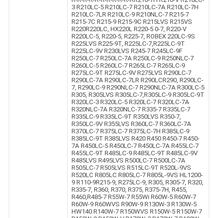
3 R210LC-5 R210LC-7 R210LC-7A R210LC-7H
R210LC-7LR R210LC-9 R210NLC-7 R215-7
R215-7C R215-9 R215-9C R215LVS R215VS
R220R220LC, HX220L R220-5 0-7, R220-V
R220LC-5, R220-5, R225-7, ROBEX 220LC-9S
R225LVS R225-9T, R225LC-7,R225LC-9T
R225LC-9V R230LVS R245-7 R245LC-9F
R250LC-7 R250LC-7A R250LC-9 R250NLC-7
R260LC-5 R260LC-7 R265LC-7 R265LC-9
R275LC-9T R275LC-9V R275LVS R290LC-7
R290LC-7A R290LC-7LR R290LCR290, R290LC-
7, R290LC-9 R290NLC-7 R290NLC-7A R300LC-5
R305, R305LVS R305LC-7,R305LC-9 R305LC-9T
R320LC-3 R320LC-5 R320LC-7 R320LC-7A
R320NLC-7A R320NLC-7 R335-7 R335LC-7
R335LC-9 R335LC-9T R350LVS R350-7,
R350LC-9V R355LVS R360LC-7 R360LC-7A
R370LC-7 R375LC-7 R375LC-7H R385LC-9
R385LC-9T R385LVS R420 R450 R450-7 R450-
7A R450LC-5 R450LC-7 R450LC-7A R455LC-7
R455LC-9T R485LC-9 R485LC-9T R485LC-9V
R485LVS R495LVS R500LC-7 R500LC-7A
R505LC-7 R505LVS R515LC-9T R520L-9VS
R520LC R805LC R805LC-7 R805L-9VS HL1200-
9 R110-9R215-9, R275LC-9, R305, R305-7, R320,
R335-7, R360, R370, R375, R375-7H, R455,
R460,R485-7 R55W-7 R55Wi R60W-5 R60W-7
R60W-9 R60WVS R90W-9 R130W-3 R130W-5
HW140 R140W-7 R150WVS R150W-5 R150W-7