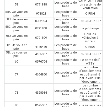
VALVE ASSY est
Les produits de
58
0791818
un système de
base
ventilation
58A. Je vous en
Les produits de
971823
O-RING
prie.
base
58B. Je vous en
Les produits de
0332924
RING;BACK-UP
prie.
base
58C. Je vous en
Les produits de
0791808
Le printemps
prie.
base
Pour les
58D. Je vous en
Les produits de
0791809
véhicules à
prie.
base
moteur
58h. Je vous en
Les produits de
4140436
O-RING
prie.
base
58I. Je vous en
Les produits de
4105067
RING;BACK-UP
prie.
base
Les produits de
Le corps de l'
60
0976704
base
ASSY
Le nombre
d'écoulements
Les produits de
77
4654860
est déterminé
base
par la valeur de
l'écoulement
Le nombre
d'écoulements
Les produits de
78
4358914
est déterminé
base
par la valeur de
l'écoulement
Les produits de
80
0695007
- Je ne sais pas.