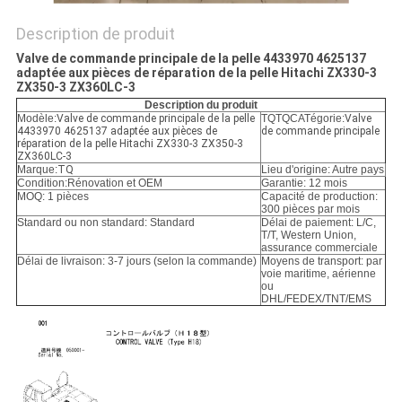
POLITIQUE
DE
Description de produit
CONFIDENTIALITÉ
Valve de commande principale de la pelle 4433970 4625137
adaptée aux pièces de réparation de la pelle Hitachi ZX330-3
ZX350-3 ZX360LC-3
Description du produit
Modèle:
Valve de commande principale de la pelle
TQTQCATégorie:
Valve
4433970 4625137 adaptée aux pièces de
de commande principale
réparation de la pelle Hitachi ZX330-3 ZX350-3
ZX360LC-3
Marque:
TQ
Lieu d'origine: Autre pays
Condition:
Rénovation et OEM
Garantie: 12 mois
MOQ: 1 pièces
Capacité de production:
300 pièces par mois
Standard ou non standard: Standard
Délai de paiement: L/C,
T/T, Western Union,
assurance commerciale
Délai de livraison: 3-7 jours (selon la commande)
Moyens de transport: par
voie maritime, aérienne
ou
DHL/FEDEX/TNT/EMS