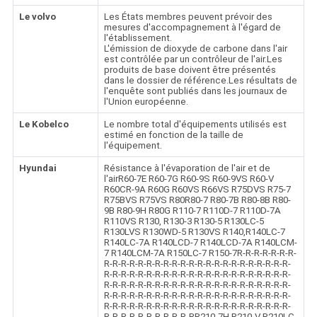
Le volvo
Les États membres peuvent prévoir des
mesures d'accompagnement à l'égard de
l'établissement.
L'émission de dioxyde de carbone dans l'air
est contrôlée par un contrôleur de l'air.Les
produits de base doivent être présentés
dans le dossier de référence.Les résultats de
l'enquête sont publiés dans les journaux de
l'Union européenne.
Le Kobelco
Le nombre total d'équipements utilisés est
estimé en fonction de la taille de
l'équipement.
Hyundai
Résistance à l'évaporation de l'air et de
l'airR60-7E R60-7G R60-9S R60-9VS R60-V
R60CR-9A R60G R60VS R66VS R75DVS R75-7
R75BVS R75VS R80R80-7 R80-7B R80-8B R80-
9B R80-9H R80G R110-7 R110D-7 R110D-7A
R110VS R130, R130-3 R130-5 R130LC-5
R130LVS R130WD-5 R130VS R140,R140LC-7
R140LC-7A R140LCD-7 R140LCD-7A R140LCM-
7 R140LCM-7A R150LC-7 R150-7R-R-R-R-R-R-R-
R-R-R-R-R-R-R-R-R-R-R-R-R-R-R-R-R-R-R-R-R-R-
R-R-R-R-R-R-R-R-R-R-R-R-R-R-R-R-R-R-R-R-R-R-
R-R-R-R-R-R-R-R-R-R-R-R-R-R-R-R-R-R-R-R-R-R-
R-R-R-R-R-R-R-R-R-R-R-R-R-R-R-R-R-R-R-R-R-R-
R-R-R-R-R-R-R-R-R-R-R-R-R-R-R-R-R-R-R-R-R-R-
R-R-R-R-R-R-R-R-R-R-RR210-7H R210-V R210LC-