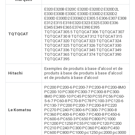
E320 E320B E320C E320D E320D2 E320D2L
E330 E330B E330C E330D E330D2 E320D2
E330D E330D2 E3336D2 E305.5 E306 E307 E308
E312 E315 E318 E320 E323 E325 E330 E336
E345 E349 E365 E374 E390 E395
TQTQCAT305.5 TQTQCAT306 TQTQCAT307
TQTQCAT
TQTQCAT30 8 TQTQCAT312 TQTQCAT315
TQTQCAT320 TQTQCAT323 TQTQCAT324
TQTQCAT325 TQTQCAT326 TQTQCAT330
TQTQCAT336 TQTQCAT345 TQTQCAT349
TQTQCAT365 TQTQCAT374 TQTQCAT390
TQTQCAT395
Exemples de produits à base d'alcool et de
Hitachi
produits à base de produits à base d'alcool
et de produits à base d'alcool
PC200 PC200-6 PC200-7 PC200-8 PC200-8MO
PC200-10 PC300 PC300-7 PC300-8 PC300-
8MO PC300-10 PC45 PC50 PC55 PC56 PC60-
5-6-7 PC60-8 PC70-8 PC78 PC100-3 PC120-6
PC130-7 PC200 PC200-7 PC200-8 PC220
Le Komatsu
PC270 PC240 PC300-6 PC300-7 PC300-8
PC360 PC400-6 PC400-7 PC400-8 PC450-6
PC600-6 PC650-3 PC650 PC800 PC1000
PC1200 PC1250 PC55 PC100 PC120 PC200
PC210 PC240 PC300 PC360 PC400 PC450
PC600 PC800 PC1000 pc1250 pc2000 pc3000