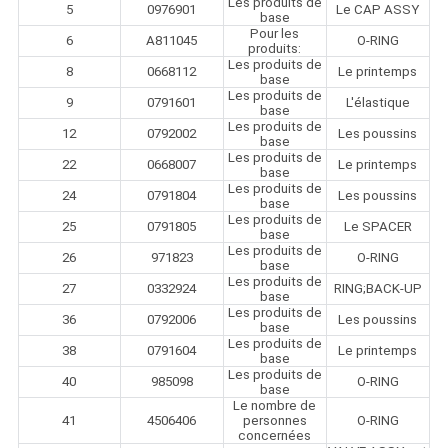
Les produits de
5
0976901
Le CAP ASSY
base
Pour les
6
A811045
O-RING
produits:
Les produits de
8
0668112
Le printemps
base
Les produits de
9
0791601
L'élastique
base
Les produits de
12
0792002
Les poussins
base
Les produits de
22
0668007
Le printemps
base
Les produits de
24
0791804
Les poussins
base
Les produits de
25
0791805
Le SPACER
base
Les produits de
26
971823
O-RING
base
Les produits de
27
0332924
RING;BACK-UP
base
Les produits de
36
0792006
Les poussins
base
Les produits de
38
0791604
Le printemps
base
Les produits de
40
985098
O-RING
base
Le nombre de
41
4506406
personnes
O-RING
concernées