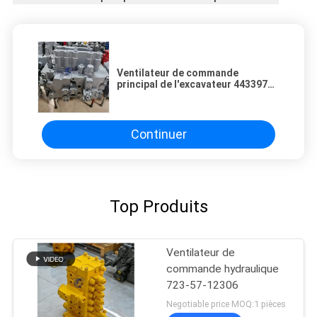
Ventilateur de commande
principal de l'excavateur 4433970
4625137 Pour les pièces de
réparation de l'excavateur Hitachi
ZX330-3 ZX350-3 ZX360LC-3
Continuer
Top Produits
Ventilateur de
commande hydraulique
723-57-12306
Negotiable price MOQ:1 pièces