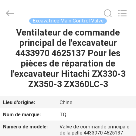
Tieqi
Construction
Machinery
Co.,
Ltd..
Excavatrice Main Control Valve
All
Rights
Ventilateur de commande
APERÇU
Reserved.
principal de l'excavateur
PRODUITS
4433970 4625137 Pour les
pièces de réparation de
VIDÉOS
l'excavateur Hitachi ZX330-3
ZX350-3 ZX360LC-3
VR
SHOW
Lieu d'origine:
Chine
Nom de marque:
TQ
A
Numéro de modèle:
Valve de commande principale
PROPOS
de la pelle 4433970 4625137