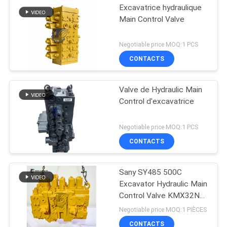
Excavatrice hydraulique
Main Control Valve
Negotiable price MOQ:1 PCS
CONTACTS
Valve de Hydraulic Main
Control d'excavatrice
Negotiable price MOQ:1 PCS
CONTACTS
Sany SY485 500C
Excavator Hydraulic Main
Control Valve KMX32NA
High Quality
Negotiable price MOQ:1 PIÈCES
CONTACTS