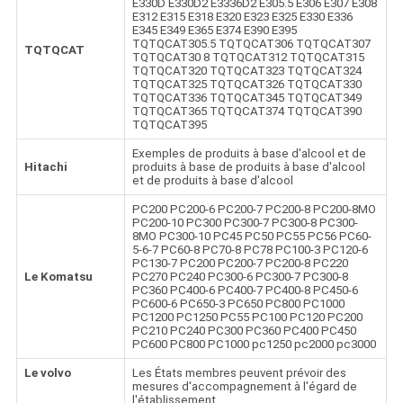
E330D E330D2 E3336D2 E305.5 E306 E307 E308
E312 E315 E318 E320 E323 E325 E330 E336
E345 E349 E365 E374 E390 E395
TQTQCAT305.5 TQTQCAT306 TQTQCAT307
TQTQCAT
TQTQCAT30 8 TQTQCAT312 TQTQCAT315
TQTQCAT320 TQTQCAT323 TQTQCAT324
TQTQCAT325 TQTQCAT326 TQTQCAT330
TQTQCAT336 TQTQCAT345 TQTQCAT349
TQTQCAT365 TQTQCAT374 TQTQCAT390
TQTQCAT395
Exemples de produits à base d'alcool et de
Hitachi
produits à base de produits à base d'alcool
et de produits à base d'alcool
PC200 PC200-6 PC200-7 PC200-8 PC200-8MO
PC200-10 PC300 PC300-7 PC300-8 PC300-
8MO PC300-10 PC45 PC50 PC55 PC56 PC60-
5-6-7 PC60-8 PC70-8 PC78 PC100-3 PC120-6
PC130-7 PC200 PC200-7 PC200-8 PC220
Le Komatsu
PC270 PC240 PC300-6 PC300-7 PC300-8
PC360 PC400-6 PC400-7 PC400-8 PC450-6
PC600-6 PC650-3 PC650 PC800 PC1000
PC1200 PC1250 PC55 PC100 PC120 PC200
PC210 PC240 PC300 PC360 PC400 PC450
PC600 PC800 PC1000 pc1250 pc2000 pc3000
Le volvo
Les États membres peuvent prévoir des
mesures d'accompagnement à l'égard de
l'établissement.