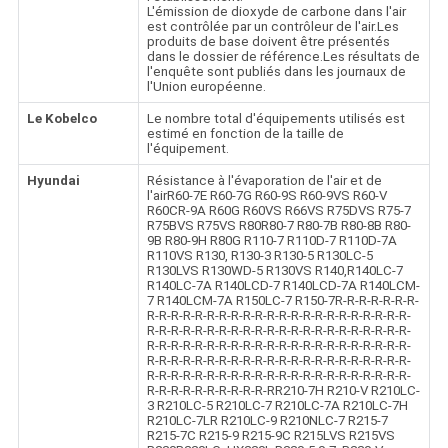
L'émission de dioxyde de carbone dans l'air
est contrôlée par un contrôleur de l'air.Les
produits de base doivent être présentés
dans le dossier de référence.Les résultats de
l'enquête sont publiés dans les journaux de
l'Union européenne.
Le Kobelco
Le nombre total d'équipements utilisés est
estimé en fonction de la taille de
l'équipement.
Hyundai
Résistance à l'évaporation de l'air et de
l'airR60-7E R60-7G R60-9S R60-9VS R60-V
R60CR-9A R60G R60VS R66VS R75DVS R75-7
R75BVS R75VS R80R80-7 R80-7B R80-8B R80-
9B R80-9H R80G R110-7 R110D-7 R110D-7A
R110VS R130, R130-3 R130-5 R130LC-5
R130LVS R130WD-5 R130VS R140,R140LC-7
R140LC-7A R140LCD-7 R140LCD-7A R140LCM-
7 R140LCM-7A R150LC-7 R150-7R-R-R-R-R-R-R-
R-R-R-R-R-R-R-R-R-R-R-R-R-R-R-R-R-R-R-R-R-R-
R-R-R-R-R-R-R-R-R-R-R-R-R-R-R-R-R-R-R-R-R-R-
R-R-R-R-R-R-R-R-R-R-R-R-R-R-R-R-R-R-R-R-R-R-
R-R-R-R-R-R-R-R-R-R-R-R-R-R-R-R-R-R-R-R-R-R-
R-R-R-R-R-R-R-R-R-R-R-R-R-R-R-R-R-R-R-R-R-R-
R-R-R-R-R-R-R-R-R-R-RR210-7H R210-V R210LC-
3 R210LC-5 R210LC-7 R210LC-7A R210LC-7H
R210LC-7LR R210LC-9 R210NLC-7 R215-7
R215-7C R215-9 R215-9C R215LVS R215VS