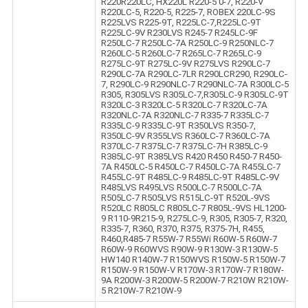
R220R220LC, HX220L R220-5 0-7, R220-V
R220LC-5, R220-5, R225-7, ROBEX 220LC-9S
R225LVS R225-9T, R225LC-7,R225LC-9T
R225LC-9V R230LVS R245-7 R245LC-9F
R250LC-7 R250LC-7A R250LC-9 R250NLC-7
R260LC-5 R260LC-7 R265LC-7 R265LC-9
R275LC-9T R275LC-9V R275LVS R290LC-7
R290LC-7A R290LC-7LR R290LCR290, R290LC-
7, R290LC-9 R290NLC-7 R290NLC-7A R300LC-5
R305, R305LVS R305LC-7,R305LC-9 R305LC-9T
R320LC-3 R320LC-5 R320LC-7 R320LC-7A
R320NLC-7A R320NLC-7 R335-7 R335LC-7
R335LC-9 R335LC-9T R350LVS R350-7,
R350LC-9V R355LVS R360LC-7 R360LC-7A
R370LC-7 R375LC-7 R375LC-7H R385LC-9
R385LC-9T R385LVS R420 R450 R450-7 R450-
7A R450LC-5 R450LC-7 R450LC-7A R455LC-7
R455LC-9T R485LC-9 R485LC-9T R485LC-9V
R485LVS R495LVS R500LC-7 R500LC-7A
R505LC-7 R505LVS R515LC-9T R520L-9VS
R520LC R805LC R805LC-7 R805L-9VS HL1200-
9 R110-9R215-9, R275LC-9, R305, R305-7, R320,
R335-7, R360, R370, R375, R375-7H, R455,
R460,R485-7 R55W-7 R55Wi R60W-5 R60W-7
R60W-9 R60WVS R90W-9 R130W-3 R130W-5
HW140 R140W-7 R150WVS R150W-5 R150W-7
R150W-9 R150W-V R170W-3 R170W-7 R180W-
9A R200W-3 R200W-5 R200W-7 R210W R210W-
5 R210W-7 R210W-9