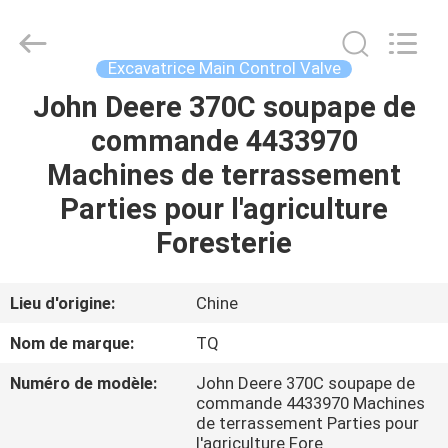
Tieqi
Construction
Machinery
Co.,
Ltd..
Excavatrice Main Control Valve
All
Rights
John Deere 370C soupape de
APERÇU
Reserved.
commande 4433970
PRODUITS
Machines de terrassement
Parties pour l'agriculture
VIDÉOS
Foresterie
VR
Lieu d'origine:
Chine
SHOW
Nom de marque:
TQ
Numéro de modèle:
John Deere 370C soupape de
A
commande 4433970 Machines
PROPOS
de terrassement Parties pour
l'agriculture Fore