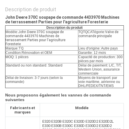
POLITIQUE
DE
Description de produit
John Deere 370C soupape de commande 4433970 Machines
CONFIDENTIALITÉ
de terrassement Parties pour l'agriculture Foresterie
Description du produit
Modèle:
John Deere 370C soupape de
TQTQCATégorie:
Valve de
commande 4433970 Machines de
commande principale
terrassement Parties pour l'agriculture
Foresterie
Marque:
TQ
Lieu d'origine: Autre pays
Condition:
Rénovation et OEM
Garantie: 12 mois
MOQ: 1 pièces
Capacité de production: 300
pièces par mois
Standard ou non standard: Standard
Délai de paiement: L/C, T/T,
Western Union, assurance
commerciale
Délai de livraison: 3-7 jours (selon la
Moyens de transport: par
commande)
voie maritime, aérienne ou
DHL/FEDEX/TNT/EMS
Nous proposons également les vannes de commande
suivantes
Fabricants et
Modèle
marques
E320 E320B E320C E320D E320D2 E320D2L
E330 E330B E330C E330D E330D2 E320D2