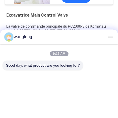
Excavatrice Main Control Valve
La valve de commande principale du PC2000-8 de Komatsu
709-1A-11300 709-1A-11400 709-1A-11100
wangfeng
PC160LC-7 PC160-7 Ventilateur de commande Excavateur
Komatsu, 723-57-16100 Excavateur pièces principales
9:16 AM
VOE14541591 Valve de commande principale de l'excavateur
pour Volvo EC290B EC290C FC329C
Good day, what product are you looking for?
Catégories populaires
Tous
Excavatrice 
Excavatrice Main 
Hydraulic Pump
Control Valve
Commande Finale 
Excavatrice Swing 
D'excavatrice
Gearbox