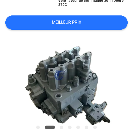
Ventilateur de commande John Deere
370C
TOUS
MEILLEUR PRIX
LES
CAS
DEMANDE
DE
SOUMISSION
PLAN
DU
SITE