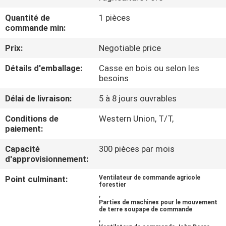
DE
Quantité de
1 pièces
NOUS
commande min:
Prix:
Negotiable price
VISITE
Détails d'emballage:
Casse en bois ou selon les
D'USINE
besoins
Délai de livraison:
5 à 8 jours ouvrables
CONTRÔLE
Conditions de
Western Union, T/T,
DE
paiement:
LA
Capacité
300 pièces par mois
QUALITÉ
d'approvisionnement:
Point culminant:
Ventilateur de commande agricole
forestier
CONTACT
,
Parties de machines pour le mouvement
de terre soupape de commande
,
NOUVELLES