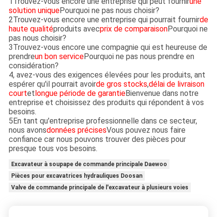
1Trouvez-vous encore une entreprise qui peut fournir
une
solution unique
Pourquoi ne pas nous choisir?
2Trouvez-vous encore une entreprise qui pourrait fournir
de
haute qualité
produits avec
prix de comparaison
Pourquoi ne
pas nous choisir?
3Trouvez-vous encore une compagnie qui est heureuse de
prendre
un bon service
Pourquoi ne pas nous prendre en
considération?
4, avez-vous des exigences élevées pour les produits, ant
espérer qu'il pourrait avoir
de gros stocks
,
délai de livraison
court
et
longue période de garantie
Bienvenue dans notre
entreprise et choisissez des produits qui répondent à vos
besoins.
5En tant qu'entreprise professionnelle dans ce secteur,
nous avons
données précises
Vous pouvez nous faire
confiance car nous pouvons trouver des pièces pour
presque tous vos besoins.
Excavateur à soupape de commande principale Daewoo
Pièces pour excavatrices hydrauliques Doosan
Valve de commande principale de l'excavateur à plusieurs voies