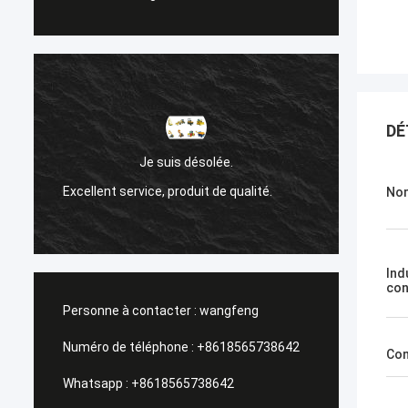
DÉ
Sanok Nižehorodsky es
Je suis désolée.
de la Ru
lent service, produit de qualité.
Nom
Un service de gestion, 
Ind
con
Personne à contacter :
wangfeng
Numéro de téléphone :
+8618565738642
Con
Whatsapp :
+8618565738642