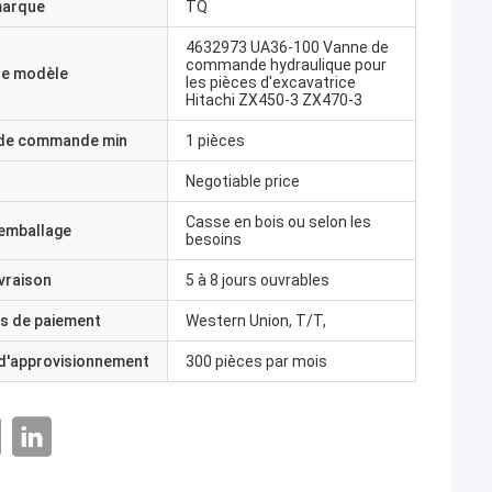
marque
TQ
4632973 UA36-100 Vanne de
commande hydraulique pour
e modèle
les pièces d'excavatrice
Hitachi ZX450-3 ZX470-3
 de commande min
1 pièces
Negotiable price
Casse en bois ou selon les
'emballage
besoins
ivraison
5 à 8 jours ouvrables
s de paiement
Western Union, T/T,
 d'approvisionnement
300 pièces par mois