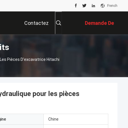
French
Contactez
Demande De
its
Nous
Soumission
s Pièces D'excavatrice Hitachi
aulique pour les pièces
gine
Chine