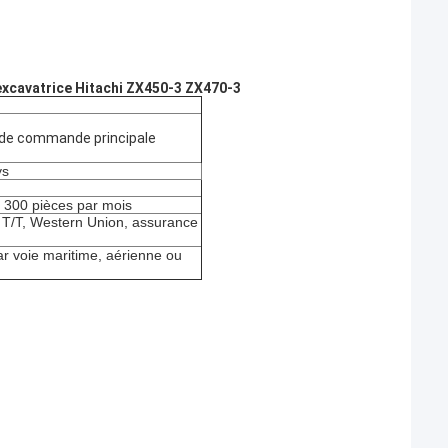
xcavatrice Hitachi ZX450-3 ZX470-3
 de commande principale
ys
: 300 pièces par mois
, T/T, Western Union, assurance
r voie maritime, aérienne ou