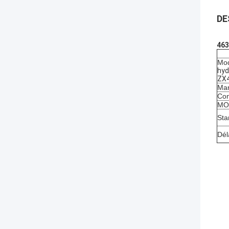
DE
463
Mod
hyd
ZX4
Mar
Con
MOQ
Sta
Dél