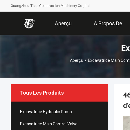
Guangzhou Tieqi Construction Machinery Co., Ltd.
Aperçu
A Propos De
Ex
Nous
Aperçu
/
Excavatrice Main Contr
Tous Les Produits
4
d'
Excavatrice Hydraulic Pump
Excavatrice Main Control Valve