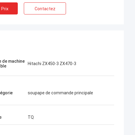
 Prix
Contactez
Jose
J'aime cette entreprise. Ils sont
professionnels et amicaux. Excellent
 de machine
Hitachi ZX450-3 ZX470-3
able
service et conseils amicaux, livraison
rapide. Très bon prix. Je veux commander
à nouveau quand j'en aurai besoin.
égorie
soupape de commande principale
e
TQ