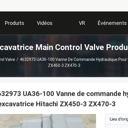
Produits
Vidéos
VR
Événements
cavatrice Main Control Valve Produ
Show
ol Valve
/
4632973 UA36-100 Vanne De Commande Hydraulique Pour Le
ZX450-3 ZX470-3
632973 UA36-100 Vanne de commande hydr
excavatrice Hitachi ZX450-3 ZX470-3
Lieu d'ori