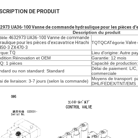
SCRIPTION DE PRODUIT
2973 UA36-100 Vanne de commande hydraulique pour les pièces d'e
Description du produit
èle:
4632973 UA36-100 Vanne de commande
raulique pour les pièces d'excavatrice Hitachi
TQTQCATégorie:
Valve
50-3 ZX470-3
que:
TQ
Lieu d'origine: Autre pa
dition:
Rénovation et OEM
Garantie: 12 mois
: 1 pièces
Capacité de production
Délai de paiement: L/C
ndard ou non standard: Standard
commerciale
Moyens de transport: pa
ai de livraison: 3-7 jours (selon la commande)
DHL/FEDEX/TNT/EMS