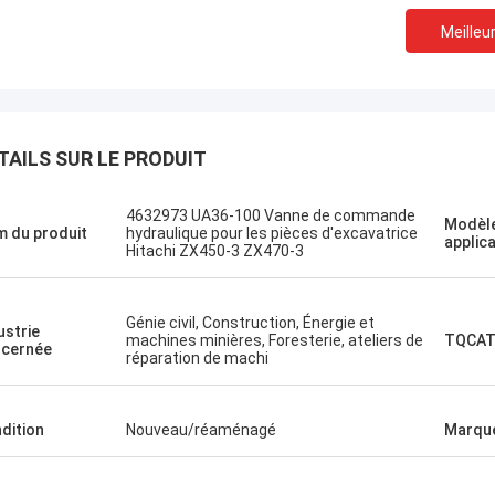
Meilleur
TAILS SUR LE PRODUIT
t une ville du nord
Le projet d'établissement
ssie.
4632973 UA36-100 Vanne de commande
Modèle
Un shopping agréable
 du produit
hydraulique pour les pièces d'excavatrice
applic
une visite rapide.
Hitachi ZX450-3 ZX470-3
Génie civil, Construction, Énergie et
ustrie
machines minières, Foresterie, ateliers de
TQCAT
cernée
réparation de machi
dition
Nouveau/réaménagé
Marqu