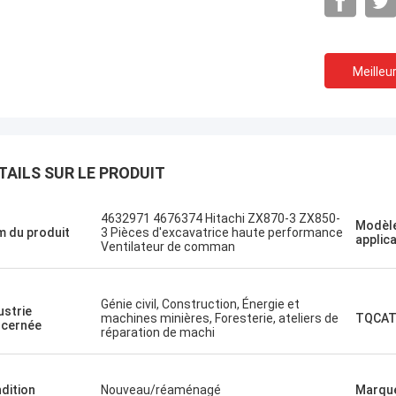
Meilleur
 Nižehorodsky est une ville du nord
Le projet d'éta
de la Russie.
TAILS SUR LE PRODUIT
Un shopping agréable
ice de gestion, une visite rapide.
4632971 4676374 Hitachi ZX870-3 ZX850-
Modèle
 du produit
3 Pièces d'excavatrice haute performance
applic
Ventilateur de comman
Génie civil, Construction, Énergie et
ustrie
machines minières, Foresterie, ateliers de
TQCAT
cernée
réparation de machi
dition
Nouveau/réaménagé
Marqu