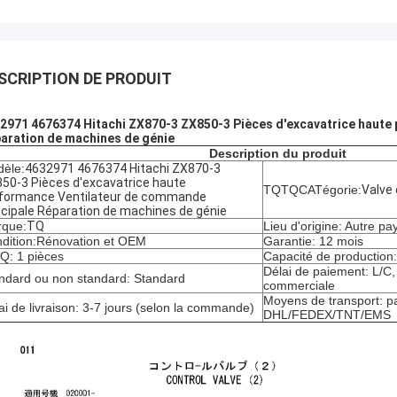
SCRIPTION DE PRODUIT
2971 4676374 Hitachi ZX870-3 ZX850-3 Pièces d'excavatrice haute
aration de machines de génie
Description du produit
èle:
4632971 4676374 Hitachi ZX870-3
50-3 Pièces d'excavatrice haute
TQTQCATégorie:
Valve
formance Ventilateur de commande
ncipale Réparation de machines de génie
que:
TQ
Lieu d'origine: Autre pa
dition:
Rénovation et OEM
Garantie: 12 mois
: 1 pièces
Capacité de production
Délai de paiement: L/C
ndard ou non standard: Standard
commerciale
Moyens de transport: pa
ai de livraison: 3-7 jours (selon la commande)
DHL/FEDEX/TNT/EMS