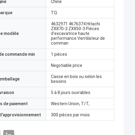
gine
Chine
marque
TQ
4632971 4676374 Hitachi
ZX870-3 ZX850-3 Pièces
e modèle
d'excavatrice haute
performance Ventilateur de
comman
 de commande min
1 pièces
Negotiable price
Casse en bois ou selon les
'emballage
besoins
ivraison
5 à 8 jours ouvrables
s de paiement
Western Union, T/T,
 d'approvisionnement
300 pièces par mois