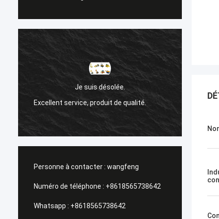
Sanok
Je suis désolée.
DÉ
Excellent service, produit de qualité.
Un serv
Nom
Personne à contacter :
wangfeng
Ind
con
Numéro de téléphone :
+8618565738642
Whatsapp :
+8618565738642
Con