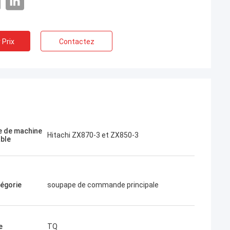
 Prix
Contactez
Jose
J'aime cette entreprise. Ils sont
blissement
professionnels et amicaux. Excellent
service et conseils amicaux, livraison
rapide. Très bon prix. Je veux commander
 de machine
Hitachi ZX870-3 et ZX850-3
à nouveau quand j'en aurai besoin.
able
égorie
soupape de commande principale
e
TQ