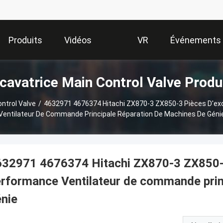
Produits
Vidéos
VR
Événements
cavatrice Main Control Valve Produ
Show
ntrol Valve
/
4632971 4676374 Hitachi ZX870-3 ZX850-3 Pièces D'ex
Ventilateur De Commande Principale Réparation De Machines De Géni
32971 4676374 Hitachi ZX870-3 ZX850-3
rformance Ventilateur de commande prin
nie