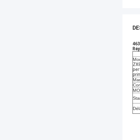
DE
463
Rép
Mod
ZX8
per
pri
Mar
Con
MOQ
Sta
Dél