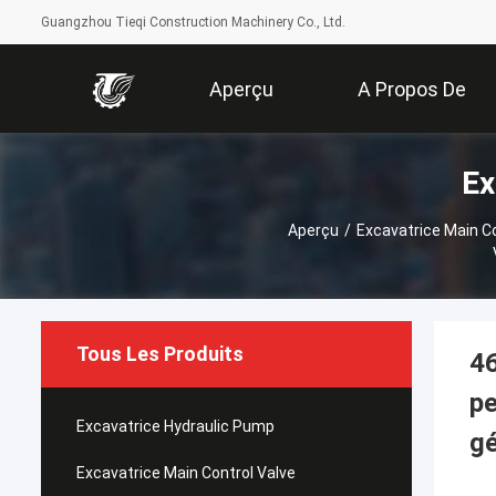
Guangzhou Tieqi Construction Machinery Co., Ltd.
Aperçu
A Propos De
Ex
Nous
Aperçu
/
Excavatrice Main Co
Tous Les Produits
46
pe
Excavatrice Hydraulic Pump
gé
Excavatrice Main Control Valve