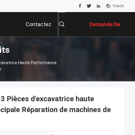
French
Contactez
Demande De
its
Nous
Soumission
cavatrice Haute Performance
e
 Pièces d'excavatrice haute
cipale Réparation de machines de