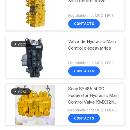
Main Control Valve
Negotiable price MOQ:1 PCS
CONTACTS
Valve de Hydraulic Main
Control d'excavatrice
Negotiable price MOQ:1 PCS
CONTACTS
Sany SY485 500C
Excavator Hydraulic Main
Control Valve KMX32NA
High Quality
Negotiable price MOQ:1 PIÈCES
CONTACTS