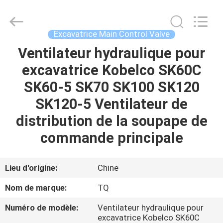
Tieqi
Construction
Machinery
Co.,
Ltd..
Excavatrice Main Control Valve
All
Rights
Ventilateur hydraulique pour
APERÇU
Reserved.
excavatrice Kobelco SK60C
PRODUITS
SK60-5 SK70 SK100 SK120
SK120-5 Ventilateur de
VIDÉOS
distribution de la soupape de
commande principale
VR
SHOW
Lieu d'origine:
Chine
Nom de marque:
TQ
A
Numéro de modèle:
Ventilateur hydraulique pour
PROPOS
excavatrice Kobelco SK60C