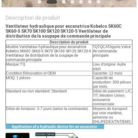
POLITIQUE
DE
Description de produit
CONFIDENTIALITÉ
Ventilateur hydraulique pour excavatrice Kobelco SK60C
SK60-5 SK70 SK100 SK120 SK120-5 Ventilateur de
distribution de la soupape de commande principale
Description du produit
Modèle:
Ventilateur hydraulique pour excavatrice
TQTQCATégorie:
Valve
Kobelco SK60C SK60-5 SK70 SK100 SK120 SK120-5
de commande
Ventilateur de distribution de la soupape de
principale
commande principale
Marque:
TQ
Lieu d'origine: Autre
pays
Condition:
Rénovation et OEM
Garantie: 12 mois
MOQ: 1 pièces
Capacité de
production: 300 pièces
par mois
Standard ou non standard: Standard
Délai de paiement: L/C,
T/T, Western Union,
assurance
commerciale
Délai de livraison: 3-7 jours (selon la commande)
Moyens de transport:
par voie maritime,
aérienne ou
DHL/FEDEX/TNT/EMS