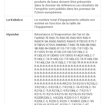
produits de base doivent être présentés
dans le dossier de référence.Les résultats de
l'enquête sont publiés dans les journaux de
l'Union européenne.
Le Kobelco
Le nombre total d'équipements utilisés est
estimé en fonction de la taille de
l'équipement.
Hyundai
Résistance à l'évaporation de l'air et de
l'airR60-7E R60-7G R60-9S R60-9VS R60-V
R60CR-9A R60G R60VS R66VS R75DVS R75-7
R75BVS R75VS R80R80-7 R80-7B R80-8B R80-
9B R80-9H R80G R110-7 R110D-7 R110D-7A
R110VS R130, R130-3 R130-5 R130LC-5
R130LVS R130WD-5 R130VS R140,R140LC-7
R140LC-7A R140LCD-7 R140LCD-7A R140LCM-
7 R140LCM-7A R150LC-7 R150-7R-R-R-R-R-R-R-
R-R-R-R-R-R-R-R-R-R-R-R-R-R-R-R-R-R-R-R-R-R-
R-R-R-R-R-R-R-R-R-R-R-R-R-R-R-R-R-R-R-R-R-R-
R-R-R-R-R-R-R-R-R-R-R-R-R-R-R-R-R-R-R-R-R-R-
R-R-R-R-R-R-R-R-R-R-R-R-R-R-R-R-R-R-R-R-R-R-
R-R-R-R-R-R-R-R-R-R-R-R-R-R-R-R-R-R-R-R-R-R-
R-R-R-R-R-R-R-R-R-R-RR210-7H R210-V R210LC-
3 R210LC-5 R210LC-7 R210LC-7A R210LC-7H
R210LC-7LR R210LC-9 R210NLC-7 R215-7
R215-7C R215-9 R215-9C R215LVS R215VS
R220R220LC, HX220L R220-5 0-7, R220-V
R220LC-5, R220-5, R225-7, ROBEX 220LC-9S
R225LVS R225-9T, R225LC-7,R225LC-9T