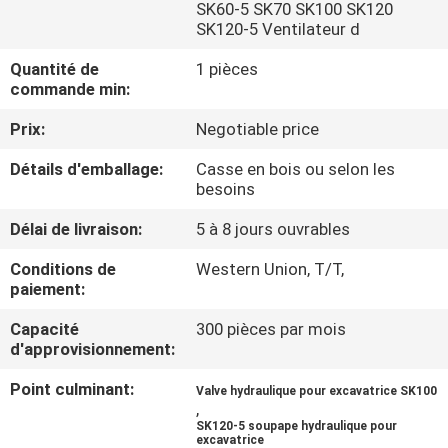
DE
SK60-5 SK70 SK100 SK120
SK120-5 Ventilateur d
NOUS
Quantité de
1 pièces
commande min:
VISITE
Prix:
Negotiable price
D'USINE
Détails d'emballage:
Casse en bois ou selon les
besoins
CONTRÔLE
Délai de livraison:
5 à 8 jours ouvrables
DE
Conditions de
Western Union, T/T,
LA
paiement:
QUALITÉ
Capacité
300 pièces par mois
d'approvisionnement:
CONTACT
Point culminant:
Valve hydraulique pour excavatrice SK100
,
SK120-5 soupape hydraulique pour
NOUVELLES
excavatrice