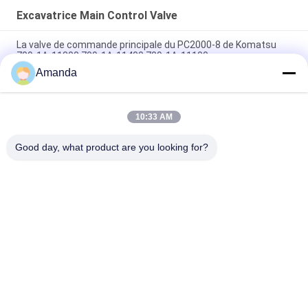
Excavatrice Main Control Valve
La valve de commande principale du PC2000-8 de Komatsu
709-1A-11300 709-1A-11400 709-1A-11100
Amanda
PC160LC-7 PC160-7 Ventilateur de commande Excavateur
Komatsu, 723-57-16100 Excavateur pièces principales
10:33 AM
VOE14541591 Valve de commande principale de l'excavateur
pour Volvo EC290B EC290C FC329C
Good day, what product are you looking for?
Catégories populaires
Tous
Excavatrice 
Excavatrice Main 
Hydraulic Pump
Control Valve
Commande Finale 
Excavatrice Swing 
D'excavatrice
Gearbox
Pompe De 
Pièces De Pompe 