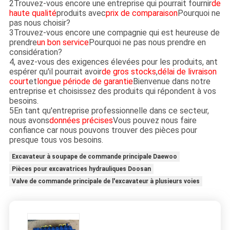
2Trouvez-vous encore une entreprise qui pourrait fournir
de
haute qualité
produits avec
prix de comparaison
Pourquoi ne
pas nous choisir?
3Trouvez-vous encore une compagnie qui est heureuse de
prendre
un bon service
Pourquoi ne pas nous prendre en
considération?
4, avez-vous des exigences élevées pour les produits, ant
espérer qu'il pourrait avoir
de gros stocks
,
délai de livraison
court
et
longue période de garantie
Bienvenue dans notre
entreprise et choisissez des produits qui répondent à vos
besoins.
5En tant qu'entreprise professionnelle dans ce secteur,
nous avons
données précises
Vous pouvez nous faire
confiance car nous pouvons trouver des pièces pour
presque tous vos besoins.
Excavateur à soupape de commande principale Daewoo
Pièces pour excavatrices hydrauliques Doosan
Valve de commande principale de l'excavateur à plusieurs voies