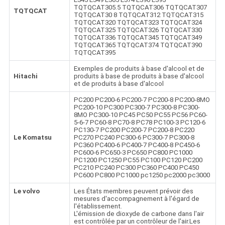
TQTQCAT305.5 TQTQCAT306 TQTQCAT307
TQTQCAT
TQTQCAT30 8 TQTQCAT312 TQTQCAT315
TQTQCAT320 TQTQCAT323 TQTQCAT324
TQTQCAT325 TQTQCAT326 TQTQCAT330
TQTQCAT336 TQTQCAT345 TQTQCAT349
TQTQCAT365 TQTQCAT374 TQTQCAT390
TQTQCAT395
Exemples de produits à base d'alcool et de
Hitachi
produits à base de produits à base d'alcool
et de produits à base d'alcool
PC200 PC200-6 PC200-7 PC200-8 PC200-8MO
PC200-10 PC300 PC300-7 PC300-8 PC300-
8MO PC300-10 PC45 PC50 PC55 PC56 PC60-
5-6-7 PC60-8 PC70-8 PC78 PC100-3 PC120-6
PC130-7 PC200 PC200-7 PC200-8 PC220
Le Komatsu
PC270 PC240 PC300-6 PC300-7 PC300-8
PC360 PC400-6 PC400-7 PC400-8 PC450-6
PC600-6 PC650-3 PC650 PC800 PC1000
PC1200 PC1250 PC55 PC100 PC120 PC200
PC210 PC240 PC300 PC360 PC400 PC450
PC600 PC800 PC1000 pc1250 pc2000 pc3000
Le volvo
Les États membres peuvent prévoir des
mesures d'accompagnement à l'égard de
l'établissement.
L'émission de dioxyde de carbone dans l'air
est contrôlée par un contrôleur de l'air.Les