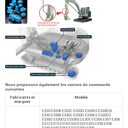
Nous proposons également les vannes de commande
suivantes
Fabricants et
Modèle
marques
E320 E320B E320C E320D E320D2 E320D2L
E330 E330B E330C E330D E330D2 E320D2
E330D E330D2 E3336D2 E305.5 E306 E307 E308
E312 E315 E318 E320 E323 E325 E330 E336
E345 E349 E365 E374 E390 E395