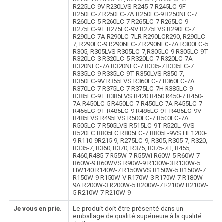
R225LC-9V R230LVS R245-7 R245LC-9F
R250LC-7 R250LC-7A R250LC-9 R250NLC-7
R260LC-5 R260LC-7 R265LC-7 R265LC-9
R275LC-9T R275LC-9V R275LVS R290LC-7
R290LC-7A R290LC-7LR R290LCR290, R290LC-
7, R290LC-9 R290NLC-7 R290NLC-7A R300LC-5
R305, R305LVS R305LC-7,R305LC-9 R305LC-9T
R320LC-3 R320LC-5 R320LC-7 R320LC-7A
R320NLC-7A R320NLC-7 R335-7 R335LC-7
R335LC-9 R335LC-9T R350LVS R350-7,
R350LC-9V R355LVS R360LC-7 R360LC-7A
R370LC-7 R375LC-7 R375LC-7H R385LC-9
R385LC-9T R385LVS R420 R450 R450-7 R450-
7A R450LC-5 R450LC-7 R450LC-7A R455LC-7
R455LC-9T R485LC-9 R485LC-9T R485LC-9V
R485LVS R495LVS R500LC-7 R500LC-7A
R505LC-7 R505LVS R515LC-9T R520L-9VS
R520LC R805LC R805LC-7 R805L-9VS HL1200-
9 R110-9R215-9, R275LC-9, R305, R305-7, R320,
R335-7, R360, R370, R375, R375-7H, R455,
R460,R485-7 R55W-7 R55Wi R60W-5 R60W-7
R60W-9 R60WVS R90W-9 R130W-3 R130W-5
HW140 R140W-7 R150WVS R150W-5 R150W-7
R150W-9 R150W-V R170W-3 R170W-7 R180W-
9A R200W-3 R200W-5 R200W-7 R210W R210W-
5 R210W-7 R210W-9
Je vous en prie.
Le produit doit être présenté dans un
emballage de qualité supérieure à la qualité