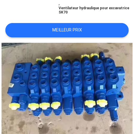
,
Ventilateur hydraulique pour excavatrice
SK70
TOUS
LES
MEILLEUR PRIX
CAS
DEMANDE
DE
SOUMISSION
PLAN
DU
SITE