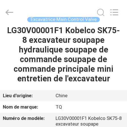
Tieqi
Construction
Machinery
Co.,
Ltd..
Excavatrice Main Control Valve
All
Rights
LG30V00001F1 Kobelco SK75-
APERÇU
Reserved.
8 excavateur soupape
PRODUITS
hydraulique soupape de
commande soupape de
VIDÉOS
commande principale mini
entretien de l'excavateur
VR
SHOW
Lieu d'origine:
Chine
Nom de marque:
TQ
A
Numéro de modèle:
LG30V00001F1 Kobelco SK75-8
PROPOS
excavateur soupape