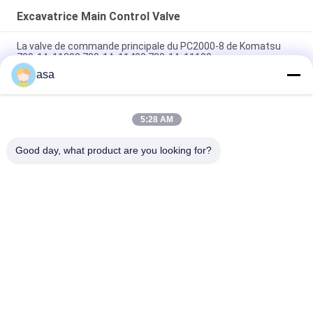
Excavatrice Main Control Valve
La valve de commande principale du PC2000-8 de Komatsu
709-1A-11300 709-1A-11400 709-1A-11100
asa
PC160LC-7 PC160-7 Ventilateur de commande Excavateur
Komatsu, 723-57-16100 Excavateur pièces principales
5:28 AM
VOE14541591 Valve de commande principale de l'excavateur
pour Volvo EC290B EC290C FC329C
Good day, what product are you looking for?
Catégories populaires
Tous
Excavatrice 
Excavatrice Main 
Hydraulic Pump
Control Valve
Commande Finale 
Excavatrice Swing 
D'excavatrice
Gearbox
Pompe De 
Pièces De Pompe 