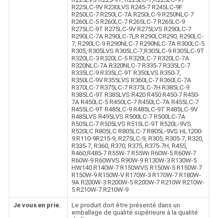
R225LC-9V R230LVS R245-7 R245LC-9F
R250LC-7 R250LC-7A R250LC-9 R250NLC-7
R260LC-5 R260LC-7 R265LC-7 R265LC-9
R275LC-9T R275LC-9V R275LVS R290LC-7
R290LC-7A R290LC-7LR R290LCR290, R290LC-
7, R290LC-9 R290NLC-7 R290NLC-7A R300LC-5
R305, R305LVS R305LC-7,R305LC-9 R305LC-9T
R320LC-3 R320LC-5 R320LC-7 R320LC-7A
R320NLC-7A R320NLC-7 R335-7 R335LC-7
R335LC-9 R335LC-9T R350LVS R350-7,
R350LC-9V R355LVS R360LC-7 R360LC-7A
R370LC-7 R375LC-7 R375LC-7H R385LC-9
R385LC-9T R385LVS R420 R450 R450-7 R450-
7A R450LC-5 R450LC-7 R450LC-7A R455LC-7
R455LC-9T R485LC-9 R485LC-9T R485LC-9V
R485LVS R495LVS R500LC-7 R500LC-7A
R505LC-7 R505LVS R515LC-9T R520L-9VS
R520LC R805LC R805LC-7 R805L-9VS HL1200-
9 R110-9R215-9, R275LC-9, R305, R305-7, R320,
R335-7, R360, R370, R375, R375-7H, R455,
R460,R485-7 R55W-7 R55Wi R60W-5 R60W-7
R60W-9 R60WVS R90W-9 R130W-3 R130W-5
HW140 R140W-7 R150WVS R150W-5 R150W-7
R150W-9 R150W-V R170W-3 R170W-7 R180W-
9A R200W-3 R200W-5 R200W-7 R210W R210W-
5 R210W-7 R210W-9
Je vous en prie.
Le produit doit être présenté dans un
emballage de qualité supérieure à la qualité