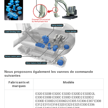
Nous proposons également les vannes de commande
suivantes
Fabricants et
Modèle
marques
E320 E320B E320C E320D E320D2 E320D2L
E330 E330B E330C E330D E330D2 E320D2
E330D E330D2 E3336D2 E305.5 E306 E307 E308
E312 E315 E318 E320 E323 E325 E330 E336