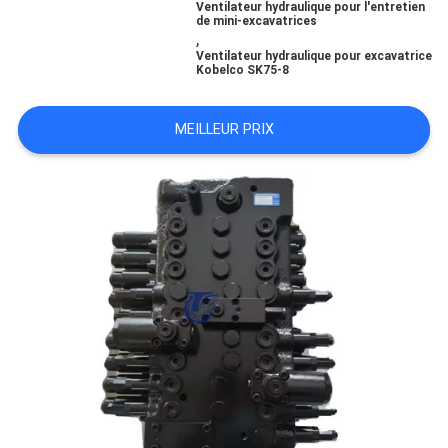
Ventilateur hydraulique pour l'entretien
de mini-excavatrices
,
TOUS
Ventilateur hydraulique pour excavatrice
Kobelco SK75-8
LES
CAS
MEILLEUR PRIX
DEMANDE
DE
SOUMISSION
PLAN
DU
SITE