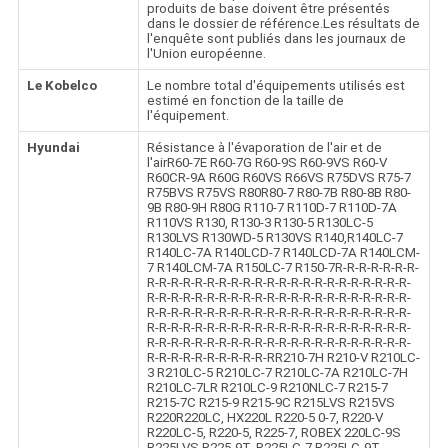
produits de base doivent être présentés
dans le dossier de référence.Les résultats de
l'enquête sont publiés dans les journaux de
l'Union européenne.
Le Kobelco
Le nombre total d'équipements utilisés est
estimé en fonction de la taille de
l'équipement.
Hyundai
Résistance à l'évaporation de l'air et de
l'airR60-7E R60-7G R60-9S R60-9VS R60-V
R60CR-9A R60G R60VS R66VS R75DVS R75-7
R75BVS R75VS R80R80-7 R80-7B R80-8B R80-
9B R80-9H R80G R110-7 R110D-7 R110D-7A
R110VS R130, R130-3 R130-5 R130LC-5
R130LVS R130WD-5 R130VS R140,R140LC-7
R140LC-7A R140LCD-7 R140LCD-7A R140LCM-
7 R140LCM-7A R150LC-7 R150-7R-R-R-R-R-R-R-
R-R-R-R-R-R-R-R-R-R-R-R-R-R-R-R-R-R-R-R-R-R-
R-R-R-R-R-R-R-R-R-R-R-R-R-R-R-R-R-R-R-R-R-R-
R-R-R-R-R-R-R-R-R-R-R-R-R-R-R-R-R-R-R-R-R-R-
R-R-R-R-R-R-R-R-R-R-R-R-R-R-R-R-R-R-R-R-R-R-
R-R-R-R-R-R-R-R-R-R-R-R-R-R-R-R-R-R-R-R-R-R-
R-R-R-R-R-R-R-R-R-R-RR210-7H R210-V R210LC-
3 R210LC-5 R210LC-7 R210LC-7A R210LC-7H
R210LC-7LR R210LC-9 R210NLC-7 R215-7
R215-7C R215-9 R215-9C R215LVS R215VS
R220R220LC, HX220L R220-5 0-7, R220-V
R220LC-5, R220-5, R225-7, ROBEX 220LC-9S
R225LVS R225-9T, R225LC-7,R225LC-9T