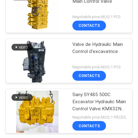
Main Control Valve
Negotiable price MOQ:1 PCS
CONTACTS
Valve de Hydraulic Main
Control d'excavatrice
Negotiable price MOQ:1 PCS
CONTACTS
Sany SY485 500C
Excavator Hydraulic Main
Control Valve KMX32NA
High Quality
Negotiable price MOQ:1 PIÈCES
CONTACTS