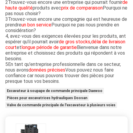
2Trouvez-vous encore une entreprise qui pourrait fournir
de
haute qualité
produits avec
prix de comparaison
Pourquoi ne
pas nous choisir?
3Trouvez-vous encore une compagnie qui est heureuse de
prendre
un bon service
Pourquoi ne pas nous prendre en
considération?
4, avez-vous des exigences élevées pour les produits, ant
espérer qu'il pourrait avoir
de gros stocks
,
délai de livraison
court
et
longue période de garantie
Bienvenue dans notre
entreprise et choisissez des produits qui répondent à vos
besoins.
5En tant qu'entreprise professionnelle dans ce secteur,
nous avons
données précises
Vous pouvez nous faire
confiance car nous pouvons trouver des pièces pour
presque tous vos besoins.
Excavateur à soupape de commande principale Daewoo
Pièces pour excavatrices hydrauliques Doosan
Valve de commande principale de l'excavateur à plusieurs voies