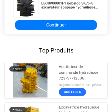
LG30V00001F1 Kobelco SK75-8
excavateur soupape hydraulique
soupape de commande soupape
de commande principale mini
entretien de l'excavateur
Continuer
Top Produits
Ventilateur de
commande hydraulique
723-57-12306
Negotiable price MOQ:1 pièces
CONTACTS
Excavatrice hydraulique