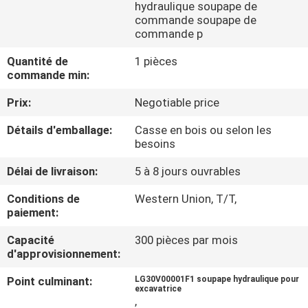
DE
hydraulique soupape de
commande soupape de
NOUS
commande p
Quantité de
1 pièces
VISITE
commande min:
D'USINE
Prix:
Negotiable price
Détails d'emballage:
Casse en bois ou selon les
CONTRÔLE
besoins
DE
Délai de livraison:
5 à 8 jours ouvrables
LA
Conditions de
Western Union, T/T,
QUALITÉ
paiement:
Capacité
300 pièces par mois
d'approvisionnement:
CONTACT
Point culminant:
LG30V00001F1 soupape hydraulique pour
excavatrice
NOUVELLES
,