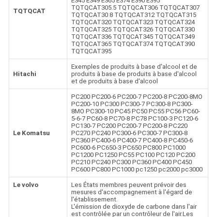
E345 E349 E365 E374 E390 E395
TQTQCAT305.5 TQTQCAT306 TQTQCAT307
TQTQCAT
TQTQCAT30 8 TQTQCAT312 TQTQCAT315
TQTQCAT320 TQTQCAT323 TQTQCAT324
TQTQCAT325 TQTQCAT326 TQTQCAT330
TQTQCAT336 TQTQCAT345 TQTQCAT349
TQTQCAT365 TQTQCAT374 TQTQCAT390
TQTQCAT395
Exemples de produits à base d'alcool et de
Hitachi
produits à base de produits à base d'alcool
et de produits à base d'alcool
PC200 PC200-6 PC200-7 PC200-8 PC200-8MO
PC200-10 PC300 PC300-7 PC300-8 PC300-
8MO PC300-10 PC45 PC50 PC55 PC56 PC60-
5-6-7 PC60-8 PC70-8 PC78 PC100-3 PC120-6
PC130-7 PC200 PC200-7 PC200-8 PC220
Le Komatsu
PC270 PC240 PC300-6 PC300-7 PC300-8
PC360 PC400-6 PC400-7 PC400-8 PC450-6
PC600-6 PC650-3 PC650 PC800 PC1000
PC1200 PC1250 PC55 PC100 PC120 PC200
PC210 PC240 PC300 PC360 PC400 PC450
PC600 PC800 PC1000 pc1250 pc2000 pc3000
Le volvo
Les États membres peuvent prévoir des
mesures d'accompagnement à l'égard de
l'établissement.
L'émission de dioxyde de carbone dans l'air
est contrôlée par un contrôleur de l'air.Les