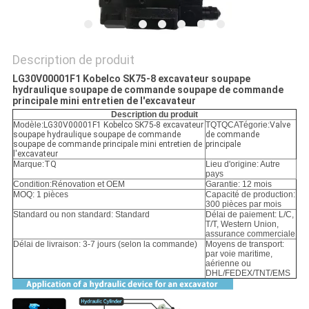
POLITIQUE
DE
CONFIDENTIALITÉ
Description de produit
LG30V00001F1 Kobelco SK75-8 excavateur soupape
hydraulique soupape de commande soupape de commande
principale mini entretien de l'excavateur
Description du produit
Modèle:
LG30V00001F1 Kobelco SK75-8 excavateur
TQTQCATégorie:
Valve
soupape hydraulique soupape de commande
de commande
soupape de commande principale mini entretien de
principale
l'excavateur
Marque:
TQ
Lieu d'origine: Autre
pays
Condition:
Rénovation et OEM
Garantie: 12 mois
MOQ: 1 pièces
Capacité de production:
300 pièces par mois
Standard ou non standard: Standard
Délai de paiement: L/C,
T/T, Western Union,
assurance commerciale
Délai de livraison: 3-7 jours (selon la commande)
Moyens de transport:
par voie maritime,
aérienne ou
DHL/FEDEX/TNT/EMS