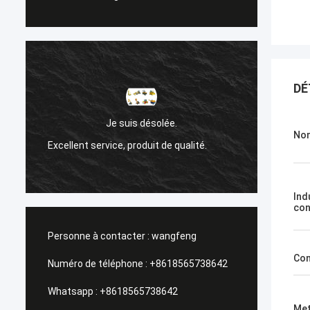
DÉ
Sanok
Je suis désolée.
Nom
Excellent service, produit de qualité.
Un serv
Ind
con
Personne à contacter :
wangfeng
Con
Numéro de téléphone :
+8618565738642
Whatsapp :
+8618565738642
Met