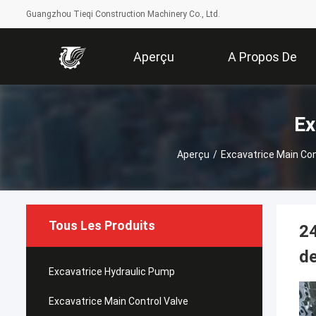
Guangzhou Tieqi Construction Machinery Co., Ltd.
Aperçu
A Propos De
Nous
Ex
Aperçu
/
Excavatrice Main Con
Tous Les Produits
2
de
Excavatrice Hydraulic Pump
Excavatrice Main Control Valve