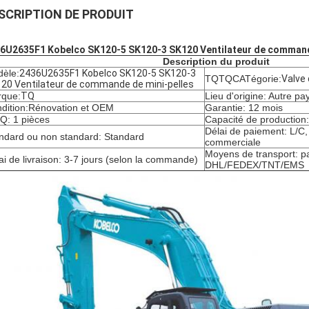
SCRIPTION DE PRODUIT
6U2635F1 Kobelco SK120-5 SK120-3 SK120 Ventilateur de command
Description du produit
èle:
2436U2635F1 Kobelco SK120-5 SK120-3
TQTQCATégorie:
Valve
20 Ventilateur de commande de mini-pelles
que:
TQ
Lieu d'origine: Autre pa
dition:
Rénovation et OEM
Garantie: 12 mois
: 1 pièces
Capacité de production
Délai de paiement: L/C
ndard ou non standard: Standard
commerciale
Moyens de transport: pa
ai de livraison: 3-7 jours (selon la commande)
DHL/FEDEX/TNT/EMS