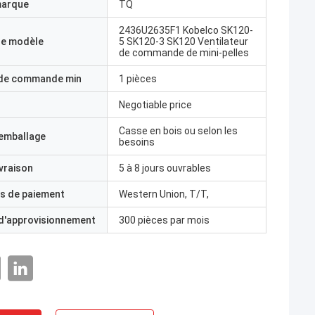
marque
TQ
2436U2635F1 Kobelco SK120-
e modèle
5 SK120-3 SK120 Ventilateur
de commande de mini-pelles
 de commande min
1 pièces
Negotiable price
Casse en bois ou selon les
'emballage
besoins
ivraison
5 à 8 jours ouvrables
s de paiement
Western Union, T/T,
 d'approvisionnement
300 pièces par mois