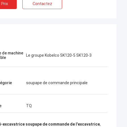
 Prix
Contactez
Jose
J'aime cette entreprise. Ils sont
blissement
 de machine
Le groupe Kobelco SK120-5 SK120-3
professionnels et amicaux. Excellent
able
service et conseils amicaux, livraison
rapide. Très bon prix. Je veux commander
à nouveau quand j'en aurai besoin.
égorie
soupape de commande principale
e
TQ
ni-excavatrice soupape de commande de l'excavatrice
,