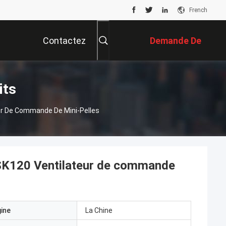
French
Contactez
Demande De
Nous
Soumission
its
r De Commande De Mini-Pelles
K120 Ventilateur de commande
gine
La Chine