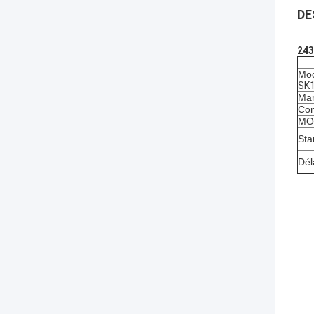
DE
243
Mod
SK1
Mar
Con
MOQ
Sta
Dél