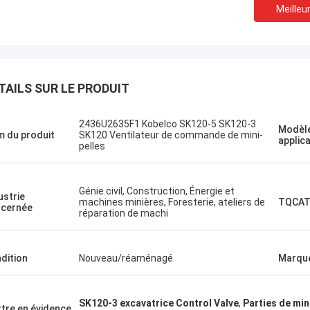
Meilleur
TAILS SUR LE PRODUIT
 Nižehorodsky est une ville du nord
Le projet d'éta
2436U2635F1 Kobelco SK120-5 SK120-3
Modèle
de la Russie.
 du produit
SK120 Ventilateur de commande de mini-
applic
Un shopping agréable
pelles
ice de gestion, une visite rapide.
Génie civil, Construction, Énergie et
ustrie
machines minières, Foresterie, ateliers de
TQCAT
cernée
réparation de machi
dition
Nouveau/réaménagé
Marqu
SK120-3 excavatrice Control Valve
,
Parties de mi
tre en évidence