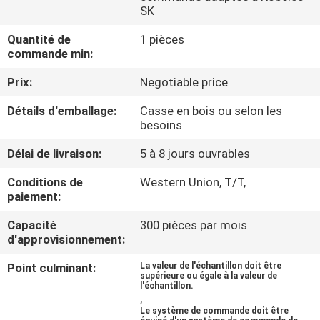
DE
SK
NOUS
Quantité de
1 pièces
commande min:
VISITE
Prix:
Negotiable price
D'USINE
Détails d'emballage:
Casse en bois ou selon les
besoins
CONTRÔLE
Délai de livraison:
5 à 8 jours ouvrables
DE
Conditions de
Western Union, T/T,
LA
paiement:
QUALITÉ
Capacité
300 pièces par mois
d'approvisionnement:
CONTACT
Point culminant:
La valeur de l'échantillon doit être
supérieure ou égale à la valeur de
l'échantillon.
,
NOUVELLES
Le système de commande doit être