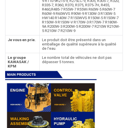
9 R110-9R215-9, R275LC-9, R305, R305-7, R320,
R335-7, R360, R370, R375, R375-7H, R455,
R460,R485-7 R55W-7 R55Wi R60W-5 R60W-7
R60W-9 R60WVS R90W-9 R130W-3 R130W-5
HW140 R140W-7 R150WVS R150W-5 R150W-7
R150W-9 R150W-V R170W-3 R170W-7 R180W-
9A R200W-3 R200W-5 R200W-7 R210W R210W-
5 R210W-7 R210W-9
Je vous en prie.
Le produit doit être présenté dans un
emballage de qualité supérieure à la qualité
de l'eau.
Le groupe
Le nombre total de véhicules ne doit pas
KAWASAK /
dépasser 5 tonnes.
KPM