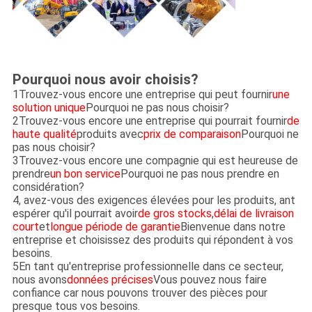
Pourquoi nous avoir choisis?
1Trouvez-vous encore une entreprise qui peut fournir
une
solution unique
Pourquoi ne pas nous choisir?
2Trouvez-vous encore une entreprise qui pourrait fournir
de
haute qualité
produits avec
prix de comparaison
Pourquoi ne
pas nous choisir?
3Trouvez-vous encore une compagnie qui est heureuse de
prendre
un bon service
Pourquoi ne pas nous prendre en
considération?
4, avez-vous des exigences élevées pour les produits, ant
espérer qu'il pourrait avoir
de gros stocks
,
délai de livraison
court
et
longue période de garantie
Bienvenue dans notre
entreprise et choisissez des produits qui répondent à vos
besoins.
5En tant qu'entreprise professionnelle dans ce secteur,
nous avons
données précises
Vous pouvez nous faire
confiance car nous pouvons trouver des pièces pour
presque tous vos besoins.