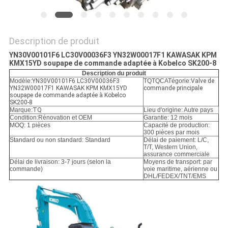
POLITIQUE
DE
CONFIDENTIALITÉ
Description de produit
YN30V00101F6 LC30V00036F3 YN32W00017F1 KAWASAK KPM
KMX15YD soupape de commande adaptée à Kobelco SK200-8
Description du produit
Modèle:
YN30V00101F6 LC30V00036F3
TQTQCATégorie:
Valve de
YN32W00017F1 KAWASAK KPM KMX15YD
commande principale
soupape de commande adaptée à Kobelco
SK200-8
Marque:
TQ
Lieu d'origine: Autre pays
Condition:
Rénovation et OEM
Garantie: 12 mois
MOQ: 1 pièces
Capacité de production:
300 pièces par mois
Standard ou non standard: Standard
Délai de paiement: L/C,
T/T, Western Union,
assurance commerciale
Délai de livraison: 3-7 jours (selon la
Moyens de transport: par
commande)
voie maritime, aérienne ou
DHL/FEDEX/TNT/EMS