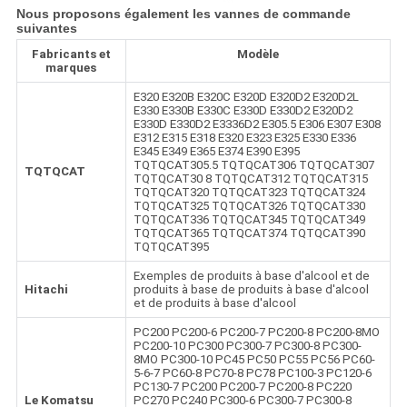
Nous proposons également les vannes de commande
suivantes
Fabricants et
Modèle
marques
E320 E320B E320C E320D E320D2 E320D2L
E330 E330B E330C E330D E330D2 E320D2
E330D E330D2 E3336D2 E305.5 E306 E307 E308
E312 E315 E318 E320 E323 E325 E330 E336
E345 E349 E365 E374 E390 E395
TQTQCAT305.5 TQTQCAT306 TQTQCAT307
TQTQCAT
TQTQCAT30 8 TQTQCAT312 TQTQCAT315
TQTQCAT320 TQTQCAT323 TQTQCAT324
TQTQCAT325 TQTQCAT326 TQTQCAT330
TQTQCAT336 TQTQCAT345 TQTQCAT349
TQTQCAT365 TQTQCAT374 TQTQCAT390
TQTQCAT395
Exemples de produits à base d'alcool et de
Hitachi
produits à base de produits à base d'alcool
et de produits à base d'alcool
PC200 PC200-6 PC200-7 PC200-8 PC200-8MO
PC200-10 PC300 PC300-7 PC300-8 PC300-
8MO PC300-10 PC45 PC50 PC55 PC56 PC60-
5-6-7 PC60-8 PC70-8 PC78 PC100-3 PC120-6
PC130-7 PC200 PC200-7 PC200-8 PC220
Le Komatsu
PC270 PC240 PC300-6 PC300-7 PC300-8