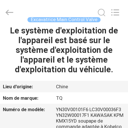
Tieqi
Construction
Machinery
Co.,
Ltd..
Excavatrice Main Control Valve
All
Rights
Le système d'exploitation de
APERÇU
Reserved.
l'appareil est basé sur le
PRODUITS
système d'exploitation de
l'appareil et le système
VIDÉOS
d'exploitation du véhicule.
VR
Lieu d'origine:
Chine
SHOW
Nom de marque:
TQ
Numéro de modèle:
YN30V00101F6 LC30V00036F3
A
YN32W00017F1 KAWASAK KPM
PROPOS
KMX15YD soupape de
commande adaptée à Kobelco