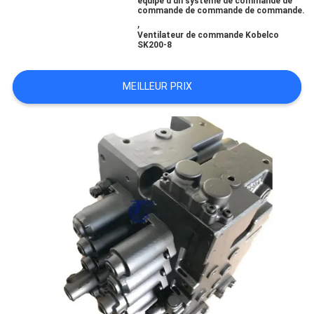
équipé d'un système de commande de
commande de commande de commande.
,
TOUS
Ventilateur de commande Kobelco
SK200-8
LES
CAS
MEILLEUR PRIX
DEMANDE
DE
SOUMISSION
PLAN
DU
SITE