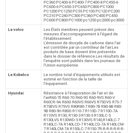
PC360 PC400-6 PC400-7 PC400-8 PC450-6
PC600-6 PC650-3 PC650 PC800 PC1000
PC1200 PC1250 PC55 PC100 PC120 PC200
PC210 PC240 PC300 PC360 PC400 PC450
PC600 PC800 PC1000 pc1250 pc2000 pc3000
Le volvo
Les États membres peuvent prévoir des
mesures d'accompagnement à l'égard de
l'établissement.
L'émission de dioxyde de carbone dans l'air
est contrôlée par un contrôleur de l'air.Les
produits de base doivent être présentés
dans le dossier de référence.Les résultats de
l'enquête sont publiés dans les journaux de
l'Union européenne.
Le Kobelco
Le nombre total d'équipements utilisés est
estimé en fonction de la taille de
l'équipement.
Hyundai
Résistance à l'évaporation de l'air et de
l'airR60-7E R60-7G R60-9S R60-9VS R60-V
R60CR-9A R60G R60VS R66VS R75DVS R75-7
R75BVS R75VS R80R80-7 R80-7B R80-8B R80-
9B R80-9H R80G R110-7 R110D-7 R110D-7A
R110VS R130, R130-3 R130-5 R130LC-5
R130LVS R130WD-5 R130VS R140,R140LC-7
R140LC-7A R140LCD-7 R140LCD-7A R140LCM-
7 R140LCM-7A R150LC-7 R150-7R-R-R-R-R-R-R-