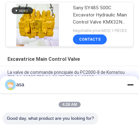
Sany SY485 500C
Excavator Hydraulic Main
Control Valve KMX32NA
High Quality
Negotiable price MOQ:1 PIÈCES
CONTACTS
Excavatrice Main Control Valve
La valve de commande principale du PC2000-8 de Komatsu
709-1A-11300 709-1A-11400 709-1A-11100
asa
PC160LC-7 PC160-7 Ventilateur de commande Excavateur
Komatsu, 723-57-16100 Excavateur pièces principales
4:28 AM
VOE14541591 Valve de commande principale de l'excavateur
pour Volvo EC290B EC290C FC329C
Good day, what product are you looking for?
Catégories populaires
Tous