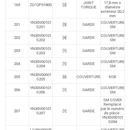
JOINT
17,8 mm x
169
ZD12P01800
[2]
TORIQUE
diamètre
extérieur 20,2
mm
YN30V00101
COUVERTURE
201
[5]
GARDE
S201
SM
YN30V00101
COUVERTURE
202
[4]
GARDE
S202
SM
YN30V00101
COUVERTURE
203
[1]
GARDE
S203
SM
YN30V00101
COUVERTURE
204
[1]
GARDE
S204
SM
YN30V00001
205
[6]
COUVERTURE
KOB
S205
YN30V00101
COUVERTURE
206
[1]
GARDE
S206
SM
SM COVER
Remplacé
YN30V00101
par le numéro
207
[1]
GARDE
S207
de pièce :
YN30V00101
S094
LC30V00028
COUVERTURE