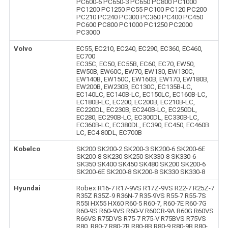
PC600-6 PC650-3 PC650 PC800 PC1000
PC1200 PC1250 PC55 PC100 PC120 PC200
PC210 PC240 PC300 PC360 PC400 PC450
PC600 PC800 PC1000 PC1250 PC2000
PC3000
Volvo
EC55, EC210, EC240, EC290, EC360, EC460,
EC700
EC35C, EC50, EC55B, EC60, EC70, EW50,
EW50B, EW60C, EW70, EW130, EW130C,
EW140B, EW150C, EW160B, EW170, EW180B,
EW200B, EW230B, EC130C, EC135B-LC,
EC140LC, EC140B-LC, EC150LC, EC160B-LC,
EC180B-LC, EC200, EC200B, EC210B-LC,
EC220DL, EC230B, EC240B-LC, EC250DL,
EC280, EC290B-LC, EC300DL, EC330B-LC,
EC360B-LC, EC380DL, EC390, EC450, EC460B
LC, EC4 80DL, EC700B
Kobelco
SK200 SK200-2 SK200-3 SK200-6 SK200-6E
SK200-8 SK230 SK250 SK330-8 SK330-6
SK350 SK400 SK450 SK480 SK200 SK200-6
SK200-6E SK200-8 SK200-8 SK330 SK330-8
Hyundai
Robex R16-7 R17-9VS R17Z-9VS R22-7 R25Z-7
R35Z R35Z-9 R36N-7 R35-9VS R55-7 R55-7S
R55I HX55 HX60 R60-5 R60-7, R60-7E R60-7G
R60-9S R60-9VS R60-V R60CR-9A R60G R60VS
R66VS R75DVS R75-7 R75-V R75BVS R75VS
R80, R80-7 R80-7B R80-8B R80-9 R80-9B R80-