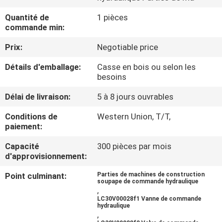
DE
Quantité de
1 pièces
NOUS
commande min:
Prix:
Negotiable price
VISITE
Détails d'emballage:
Casse en bois ou selon les
D'USINE
besoins
Délai de livraison:
5 à 8 jours ouvrables
CONTRÔLE
Conditions de
Western Union, T/T,
DE
paiement:
LA
Capacité
300 pièces par mois
QUALITÉ
d'approvisionnement:
Point culminant:
Parties de machines de construction
soupape de commande hydraulique
CONTACT
,
LC30V00028f1 Vanne de commande
hydraulique
,
NOUVELLES