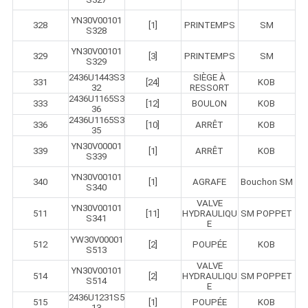
YN30V00101
328
[1]
PRINTEMPS
SM
S328
YN30V00101
329
[3]
PRINTEMPS
SM
S329
2436U1443S3
SIÈGE À
331
[24]
KOB
32
RESSORT
2436U1165S3
333
[12]
BOULON
KOB
36
2436U1165S3
336
[10]
ARRÊT
KOB
35
YN30V00001
339
[1]
ARRÊT
KOB
S339
YN30V00101
340
[1]
AGRAFE
Bouchon SM
S340
VALVE
YN30V00101
511
[11]
HYDRAULIQU
SM POPPET
S341
E
YW30V00001
512
[2]
POUPÉE
KOB
S513
VALVE
YN30V00101
514
[2]
HYDRAULIQU
SM POPPET
S514
E
2436U1231S5
515
[1]
POUPÉE
KOB
13