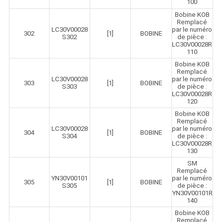
100
Bobine KOB
Remplacé
LC30V00028
par le numéro
302
[1]
BOBINE
S302
de pièce :
LC30V00028R
110
Bobine KOB
Remplacé
LC30V00028
par le numéro
303
[1]
BOBINE
S303
de pièce :
LC30V00028R
120
Bobine KOB
Remplacé
LC30V00028
par le numéro
304
[1]
BOBINE
S304
de pièce :
LC30V00028R
130
SM
Remplacé
YN30V00101
par le numéro
305
[1]
BOBINE
S305
de pièce :
YN30V00101R
140
Bobine KOB
Remplacé