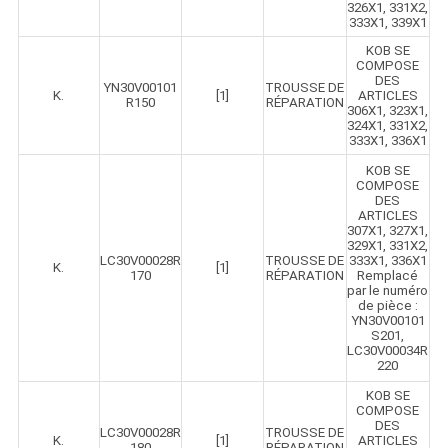
326X1, 331X2,
333X1, 339X1
KOB SE
COMPOSE
DES
YN30V00101
TROUSSE DE
K.
[1]
ARTICLES
R150
RÉPARATION
306X1, 323X1,
324X1, 331X2,
333X1, 336X1
KOB SE
COMPOSE
DES
ARTICLES
307X1, 327X1,
329X1, 331X2,
LC30V00028R
TROUSSE DE
333X1, 336X1
K.
[1]
170
RÉPARATION
Remplacé
par le numéro
de pièce :
YN30V00101
S201,
LC30V00034R
220
KOB SE
COMPOSE
DES
LC30V00028R
TROUSSE DE
K.
[1]
ARTICLES
180
RÉPARATION