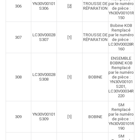
YN30V00101
TROUSSE DE
par le numéro
306
[2]
S306
RÉPARATION
de pièce :
YN30V00101R
150
Bobine KOB
Remplacé
LC30V00028
TROUSSE DE
par le numéro
307
[1]
S307
RÉPARATION
de pièce :
LC30V00028R
160
ENSEMBLE
BOBINE KOB
Remplacé
par le numéro
LC30V00028
308
[1]
BOBINE
de pièce :
S308
YN30V00101
S201,
LC30V00034R
220
SM
Remplacé
YN30V00101
par le numéro
309
[1]
BOBINE
S309
de pièce :
YN30V00101R
190
SM