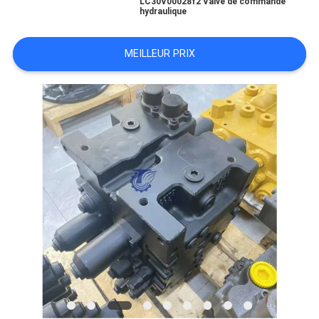
LC30V00028f2 Valve de commande
hydraulique
TOUS
MEILLEUR PRIX
LES
CAS
DEMANDE
DE
SOUMISSION
PLAN
DU
SITE