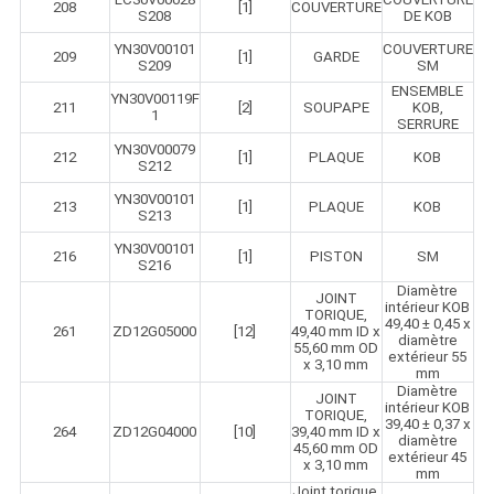
208
[1]
COUVERTURE
S208
DE KOB
YN30V00101
COUVERTURE
209
[1]
GARDE
S209
SM
ENSEMBLE
YN30V00119F
211
[2]
SOUPAPE
KOB,
1
SERRURE
YN30V00079
212
[1]
PLAQUE
KOB
S212
YN30V00101
213
[1]
PLAQUE
KOB
S213
YN30V00101
216
[1]
PISTON
SM
S216
Diamètre
JOINT
intérieur KOB
TORIQUE,
49,40 ± 0,45 x
261
ZD12G05000
[12]
49,40 mm ID x
diamètre
55,60 mm OD
extérieur 55
x 3,10 mm
mm
Diamètre
JOINT
intérieur KOB
TORIQUE,
39,40 ± 0,37 x
264
ZD12G04000
[10]
39,40 mm ID x
diamètre
45,60 mm OD
extérieur 45
x 3,10 mm
mm
Joint torique,