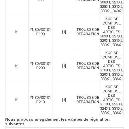
308X1, 321X1,
328X1, 331X2,
333X1, 340X1
KOB SE
COMPOSE
DES
YN30V00101
TROUSSE DE
K.
[1]
ARTICLES
R190
RÉPARATION
309X1, 327X1,
329X1, 331X2,
333X1, 336X1
KOB SE
COMPOSE
DES
YN30V00101
TROUSSE DE
K.
[1]
ARTICLES
R200
RÉPARATION
310X1, 327X1,
329X1, 331X2,
333X1, 336X1
KOB SE
COMPOSE
DES
YN30V00101
TROUSSE DE
K.
[1]
ARTICLES
R210
RÉPARATION
311X1, 323X1,
324X1, 331X2,
333X1, 336X1
Nous proposons également les vannes de régulation
suivantes