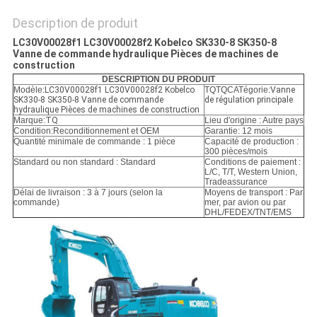
POLITIQUE
DE
Description de produit
LC30V00028f1 LC30V00028f2 Kobelco SK330-8 SK350-8
CONFIDENTIALITÉ
Vanne de commande hydraulique Pièces de machines de
construction
DESCRIPTION DU PRODUIT
Modèle:
LC30V00028f1 LC30V00028f2 Kobelco
TQTQCATégorie:
Vanne
SK330-8 SK350-8 Vanne de commande
de régulation principale
hydraulique Pièces de machines de construction
Marque:
TQ
Lieu d'origine : Autre pays
Condition:
Reconditionnement et OEM
Garantie: 12 mois
Quantité minimale de commande : 1 pièce
Capacité de production :
300 pièces/mois
Standard ou non standard : Standard
Conditions de paiement :
L/C, T/T, Western Union,
Tradeassurance
Délai de livraison : 3 à 7 jours (selon la
Moyens de transport : Par
commande)
mer, par avion ou par
DHL/FEDEX/TNT/EMS