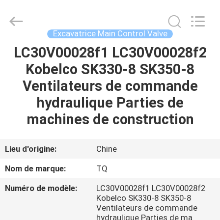
Tieqi
Construction
Machinery
Co.,
Ltd..
Excavatrice Main Control Valve
All
Rights
LC30V00028f1 LC30V00028f2
APERÇU
Reserved.
Kobelco SK330-8 SK350-8
PRODUITS
Ventilateurs de commande
hydraulique Parties de
VIDÉOS
machines de construction
VR
Lieu d'origine:
Chine
SHOW
Nom de marque:
TQ
Numéro de modèle:
LC30V00028f1 LC30V00028f2
A
Kobelco SK330-8 SK350-8
PROPOS
Ventilateurs de commande
hydraulique Parties de ma