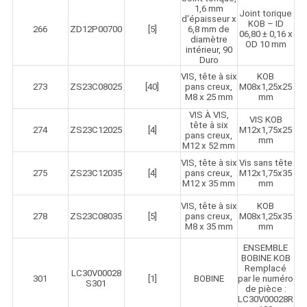
1,6 mm
Joint torique
d'épaisseur x
KOB – ID
266
ZD12P00700
[5]
6,8 mm de
06,80 ± 0,16 x
diamètre
OD 10 mm
intérieur, 90
Duro
VIS, tête à six
KOB
273
ZS23C08025
[40]
pans creux,
M08x1,25x25
M8 x 25 mm
mm
VIS À VIS,
VIS KOB
tête à six
274
ZS23C12025
[4]
M12x1,75x25
pans creux,
mm
M12 x 52 mm
VIS, tête à six
Vis sans tête
275
ZS23C12035
[4]
pans creux,
M12x1,75x35
M12 x 35 mm
mm
VIS, tête à six
KOB
278
ZS23C08035
[5]
pans creux,
M08x1,25x35
M8 x 35 mm
mm
ENSEMBLE
BOBINE KOB
Remplacé
LC30V00028
301
[1]
BOBINE
par le numéro
S301
de pièce :
LC30V00028R