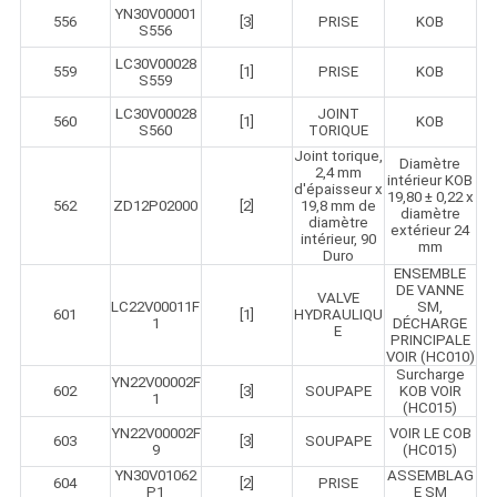
YN30V00001
556
[3]
PRISE
KOB
S556
LC30V00028
559
[1]
PRISE
KOB
S559
LC30V00028
JOINT
560
[1]
KOB
S560
TORIQUE
Joint torique,
Diamètre
2,4 mm
intérieur KOB
d'épaisseur x
19,80 ± 0,22 x
562
ZD12P02000
[2]
19,8 mm de
diamètre
diamètre
extérieur 24
intérieur, 90
mm
Duro
ENSEMBLE
DE VANNE
VALVE
LC22V00011F
SM,
601
[1]
HYDRAULIQU
1
DÉCHARGE
E
PRINCIPALE
VOIR (HC010)
Surcharge
YN22V00002F
602
[3]
SOUPAPE
KOB VOIR
1
(HC015)
YN22V00002F
VOIR LE COB
603
[3]
SOUPAPE
9
(HC015)
YN30V01062
ASSEMBLAG
604
[2]
PRISE
P1
E SM