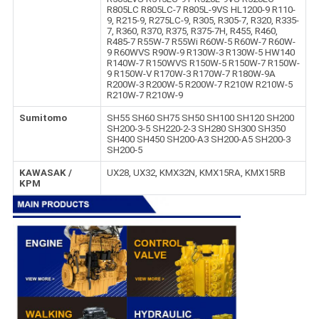
R805LC R805LC-7 R805L-9VS HL1200-9 R110-
9, R215-9, R275LC-9, R305, R305-7, R320, R335-
7, R360, R370, R375, R375-7H, R455, R460,
R485-7 R55W-7 R55Wi R60W-5 R60W-7 R60W-
9 R60WVS R90W-9 R130W-3 R130W-5 HW140
R140W-7 R150WVS R150W-5 R150W-7 R150W-
9 R150W-V R170W-3 R170W-7 R180W-9A
R200W-3 R200W-5 R200W-7 R210W R210W-5
R210W-7 R210W-9
Sumitomo
SH55 SH60 SH75 SH50 SH100 SH120 SH200
SH200-3-5 SH220-2-3 SH280 SH300 SH350
SH400 SH450 SH200-A3 SH200-A5 SH200-3
SH200-5
KAWASAK /
UX28, UX32, KMX32N, KMX15RA, KMX15RB
KPM