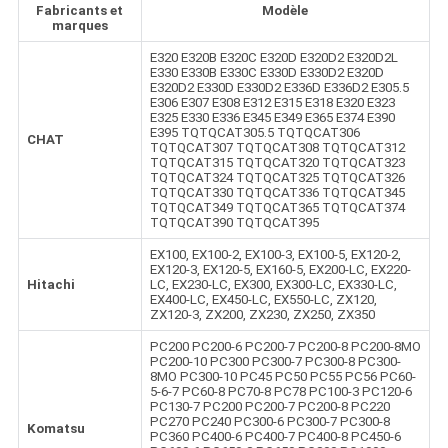
Fabricants et
Modèle
marques
E320 E320B E320C E320D E320D2 E320D2L
E330 E330B E330C E330D E330D2 E320D
E320D2 E330D E330D2 E336D E336D2 E305.5
E306 E307 E308 E312 E315 E318 E320 E323
E325 E330 E336 E345 E349 E365 E374 E390
E395 TQTQCAT305.5 TQTQCAT306
CHAT
TQTQCAT307 TQTQCAT308 TQTQCAT312
TQTQCAT315 TQTQCAT320 TQTQCAT323
TQTQCAT324 TQTQCAT325 TQTQCAT326
TQTQCAT330 TQTQCAT336 TQTQCAT345
TQTQCAT349 TQTQCAT365 TQTQCAT374
TQTQCAT390 TQTQCAT395
EX100, EX100-2, EX100-3, EX100-5, EX120-2,
EX120-3, EX120-5, EX160-5, EX200-LC, EX220-
Hitachi
LC, EX230-LC, EX300, EX300-LC, EX330-LC,
EX400-LC, EX450-LC, EX550-LC, ZX120,
ZX120-3, ZX200, ZX230, ZX250, ZX350
PC200 PC200-6 PC200-7 PC200-8 PC200-8MO
PC200-10 PC300 PC300-7 PC300-8 PC300-
8MO PC300-10 PC45 PC50 PC55 PC56 PC60-
5-6-7 PC60-8 PC70-8 PC78 PC100-3 PC120-6
PC130-7 PC200 PC200-7 PC200-8 PC220
PC270 PC240 PC300-6 PC300-7 PC300-8
Komatsu
PC360 PC400-6 PC400-7 PC400-8 PC450-6