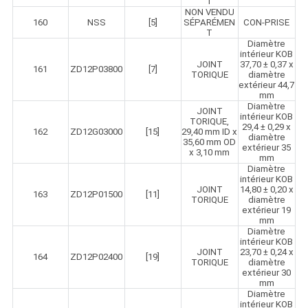
T
NON VENDU
160
NSS
[5]
SÉPARÉMEN
CON-PRISE
T
Diamètre
intérieur KOB
JOINT
37,70 ± 0,37 x
161
ZD12P03800
[7]
TORIQUE
diamètre
extérieur 44,7
mm
Diamètre
JOINT
intérieur KOB
TORIQUE,
29,4 ± 0,29 x
162
ZD12G03000
[15]
29,40 mm ID x
diamètre
35,60 mm OD
extérieur 35
x 3,10 mm
mm
Diamètre
intérieur KOB
JOINT
14,80 ± 0,20 x
163
ZD12P01500
[11]
TORIQUE
diamètre
extérieur 19
mm
Diamètre
intérieur KOB
JOINT
23,70 ± 0,24 x
164
ZD12P02400
[19]
TORIQUE
diamètre
extérieur 30
mm
Diamètre
intérieur KOB