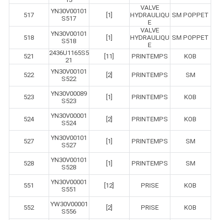
VALVE
YN30V00101
517
[1]
HYDRAULIQU
SM POPPET
S517
E
VALVE
YN30V00101
518
[1]
HYDRAULIQU
SM POPPET
S518
E
2436U1165S5
521
[11]
PRINTEMPS
KOB
21
YN30V00101
522
[2]
PRINTEMPS
SM
S522
YN30V00089
523
[1]
PRINTEMPS
KOB
S523
YN30V00001
524
[2]
PRINTEMPS
KOB
S524
YN30V00101
527
[1]
PRINTEMPS
SM
S527
YN30V00101
528
[1]
PRINTEMPS
SM
S528
YN30V00001
551
[12]
PRISE
KOB
S551
YW30V00001
552
[2]
PRISE
KOB
S556