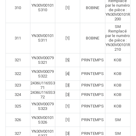
Remplacé
YN30V00101
par le numéro
310
[1]
BOBINE
S310
de pièce :
YN30V00101R
200
SM
Remplacé
YN30V00101
par le numéro
311
[1]
BOBINE
S311
de pièce :
YN30V00101R
210
YN30V00079
321
[5]
PRINTEMPS
KOB
S321
YN30V00079
322
[4]
PRINTEMPS
KOB
S322
2436U1165S3
323
[3]
PRINTEMPS
KOB
71
2436U1165S3
324
[3]
PRINTEMPS
KOB
72
YN30V00079
325
[1]
PRINTEMPS
KOB
S323
YN30V00101
326
[1]
PRINTEMPS
SM
S326
YN30V00101
327
[3]
PRINTEMPS
SM
S327