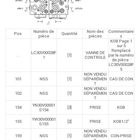
Numéro de
Nom des
Commentaire
Pos.
Quantité
pièce
pièces
s
KOB Page 1
sur 5
Remplacé
LC30V00028F
VANNE DE
. .
[1]
par le numéro
1
CONTROLE
de pièce :
LC30V00028F
5
NON VENDU
101
NSS
[1]
SÉPARÉMEN
CAS DE CON
T
NON VENDU
102
NSS
[1]
SÉPARÉMEN
CAS DE CON
T
YN30V00001
154
[3]
PRISE
KOB
S154
YW30V00001
155
[2]
PRISE
KOB1/2"
S155
NON VENDU
159
NSS
[1]
SÉPARÉMEN
CON-PRISE