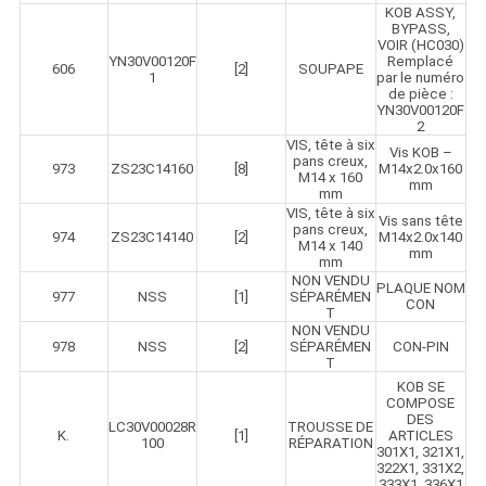
KOB ASSY,
BYPASS,
VOIR (HC030)
YN30V00120F
Remplacé
606
[2]
SOUPAPE
1
par le numéro
de pièce :
YN30V00120F
2
VIS, tête à six
Vis KOB –
pans creux,
973
ZS23C14160
[8]
M14x2.0x160
M14 x 160
mm
mm
VIS, tête à six
Vis sans tête
pans creux,
974
ZS23C14140
[2]
M14x2.0x140
M14 x 140
mm
mm
NON VENDU
PLAQUE NOM
977
NSS
[1]
SÉPARÉMEN
CON
T
NON VENDU
978
NSS
[2]
SÉPARÉMEN
CON-PIN
T
KOB SE
COMPOSE
DES
LC30V00028R
TROUSSE DE
K.
[1]
ARTICLES
100
RÉPARATION
301X1, 321X1,
322X1, 331X2,
333X1, 336X1