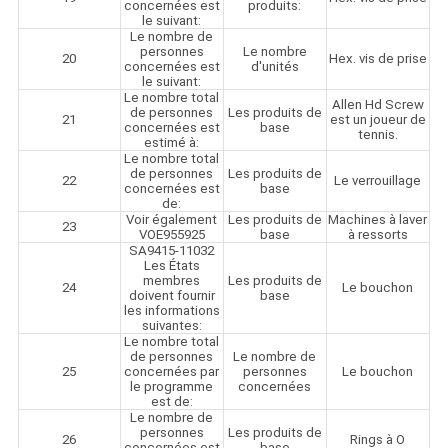
concernées est
produits:
le suivant:
Le nombre de
personnes
Le nombre
20
Hex. vis de prise
concernées est
d'unités
le suivant:
Le nombre total
Allen Hd Screw
de personnes
Les produits de
21
est un joueur de
concernées est
base
tennis.
estimé à:
Le nombre total
de personnes
Les produits de
22
Le verrouillage
concernées est
base
de:
Voir également
Les produits de
Machines à laver
23
VOE955925
base
à ressorts
SA9415-11032
Les États
membres
Les produits de
24
Le bouchon
doivent fournir
base
les informations
suivantes:
Le nombre total
de personnes
Le nombre de
25
concernées par
personnes
Le bouchon
le programme
concernées
est de:
Le nombre de
personnes
Les produits de
26
Rings à O
concernées est
base