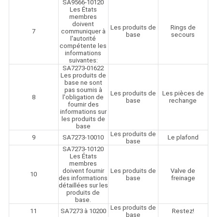
SA9566-10120
Les États
membres
doivent
Les produits de
Rings de
7
communiquer à
base
secours
l'autorité
compétente les
informations
suivantes:
SA7273-01622
Les produits de
base ne sont
pas soumis à
Les produits de
Les pièces de
8
l'obligation de
base
rechange
fournir des
informations sur
les produits de
base
Les produits de
9
SA7273-10010
Le plafond
base
SA7273-10120
Les États
membres
doivent fournir
Les produits de
Valve de
10
des informations
base
freinage
détaillées sur les
produits de
base.
Les produits de
11
SA7273 à 10200
Restez!
base