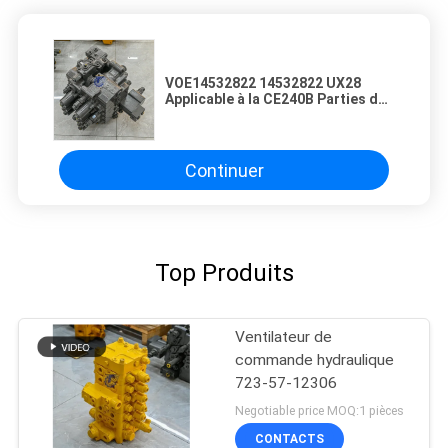
VOE14532822 14532822 UX28
Applicable à la CE240B Parties de
machines de construction de
soupapes de distribution pour les
soupapes de commande
hydraulique
Continuer
Top Produits
Ventilateur de
commande hydraulique
723-57-12306
Negotiable price MOQ:1 pièces
CONTACTS