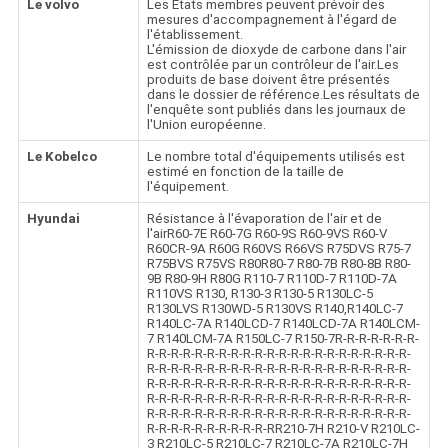
Le volvo
Les États membres peuvent prévoir des
mesures d'accompagnement à l'égard de
l'établissement.
L'émission de dioxyde de carbone dans l'air
est contrôlée par un contrôleur de l'air.Les
produits de base doivent être présentés
dans le dossier de référence.Les résultats de
l'enquête sont publiés dans les journaux de
l'Union européenne.
Le Kobelco
Le nombre total d'équipements utilisés est
estimé en fonction de la taille de
l'équipement.
Hyundai
Résistance à l'évaporation de l'air et de
l'airR60-7E R60-7G R60-9S R60-9VS R60-V
R60CR-9A R60G R60VS R66VS R75DVS R75-7
R75BVS R75VS R80R80-7 R80-7B R80-8B R80-
9B R80-9H R80G R110-7 R110D-7 R110D-7A
R110VS R130, R130-3 R130-5 R130LC-5
R130LVS R130WD-5 R130VS R140,R140LC-7
R140LC-7A R140LCD-7 R140LCD-7A R140LCM-
7 R140LCM-7A R150LC-7 R150-7R-R-R-R-R-R-R-
R-R-R-R-R-R-R-R-R-R-R-R-R-R-R-R-R-R-R-R-R-R-
R-R-R-R-R-R-R-R-R-R-R-R-R-R-R-R-R-R-R-R-R-R-
R-R-R-R-R-R-R-R-R-R-R-R-R-R-R-R-R-R-R-R-R-R-
R-R-R-R-R-R-R-R-R-R-R-R-R-R-R-R-R-R-R-R-R-R-
R-R-R-R-R-R-R-R-R-R-R-R-R-R-R-R-R-R-R-R-R-R-
R-R-R-R-R-R-R-R-R-R-RR210-7H R210-V R210LC-
3 R210LC-5 R210LC-7 R210LC-7A R210LC-7H