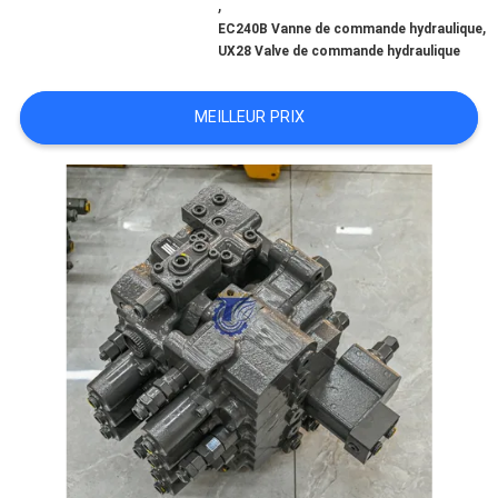
,
,
EC240B Vanne de commande hydraulique
UX28 Valve de commande hydraulique
TOUS
LES
MEILLEUR PRIX
CAS
DEMANDE
DE
SOUMISSION
PLAN
DU
SITE