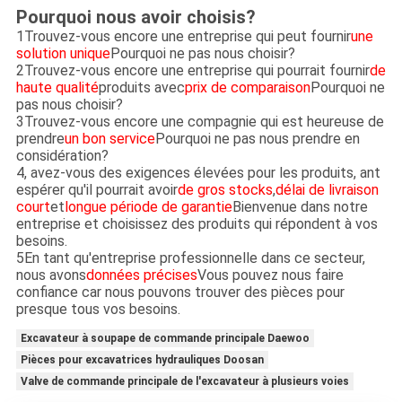
Pourquoi nous avoir choisis?
1Trouvez-vous encore une entreprise qui peut fournir
une
solution unique
Pourquoi ne pas nous choisir?
2Trouvez-vous encore une entreprise qui pourrait fournir
de
haute qualité
produits avec
prix de comparaison
Pourquoi ne
pas nous choisir?
3Trouvez-vous encore une compagnie qui est heureuse de
prendre
un bon service
Pourquoi ne pas nous prendre en
considération?
4, avez-vous des exigences élevées pour les produits, ant
espérer qu'il pourrait avoir
de gros stocks
,
délai de livraison
court
et
longue période de garantie
Bienvenue dans notre
entreprise et choisissez des produits qui répondent à vos
besoins.
5En tant qu'entreprise professionnelle dans ce secteur,
nous avons
données précises
Vous pouvez nous faire
confiance car nous pouvons trouver des pièces pour
presque tous vos besoins.
Excavateur à soupape de commande principale Daewoo
Pièces pour excavatrices hydrauliques Doosan
Valve de commande principale de l'excavateur à plusieurs voies