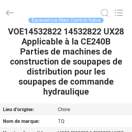
Tieqi
Construction
Machinery
Co.,
Ltd..
Excavatrice Main Control Valve
All
Rights
VOE14532822 14532822 UX28
APERÇU
Reserved.
Applicable à la CE240B
PRODUITS
Parties de machines de
construction de soupapes de
VIDÉOS
distribution pour les
soupapes de commande
VR
hydraulique
SHOW
Lieu d'origine:
Chine
A
Nom de marque:
TQ
PROPOS