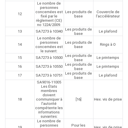
Le nombre de
personnes
concernées est
Les produits de
Couvercle de
12
fixé par le
base
l'accélérateur
règlement (CE)
no 1224/2009.
Les produits de
13
SA7273 à 10340
Le plafond
base
Le nombre de
personnes
Les produits de
14
Rings à O
concernées est
base
le suivant:
Les produits de
15
SA7273 à 10500
Le printemps
base
Les produits de
16
SA7273 à 10550
Le printemps
base
Les produits de
17
SA7273 à 10751
Le plafond
base
SA9016-11005
Les États
membres
doivent
18
communiquer à
[16]
Hex. vis de prise
l'autorité
compétente les
informations
suivantes:
Le nombre de
personnes
Pour les
19
Hex. vis de prise