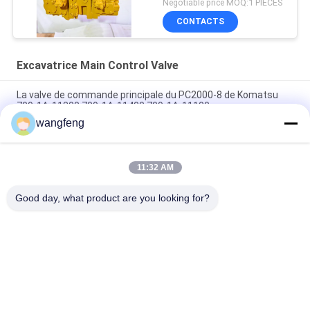
Negotiable price MOQ:1 PIÈCES
CONTACTS
Excavatrice Main Control Valve
La valve de commande principale du PC2000-8 de Komatsu
709-1A-11300 709-1A-11400 709-1A-11100
wangfeng
PC160LC-7 PC160-7 Ventilateur de commande Excavateur
Komatsu, 723-57-16100 Excavateur pièces principales
11:32 AM
VOE14541591 Valve de commande principale de l'excavateur
pour Volvo EC290B EC290C FC329C
Good day, what product are you looking for?
Catégories populaires
Tous
Excavatrice 
Excavatrice Main 
Hydraulic Pump
Control Valve
Commande Finale 
Excavatrice Swing 