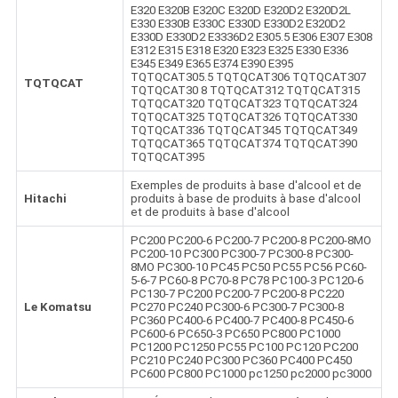
E320 E320B E320C E320D E320D2 E320D2L
E330 E330B E330C E330D E330D2 E320D2
E330D E330D2 E3336D2 E305.5 E306 E307 E308
E312 E315 E318 E320 E323 E325 E330 E336
E345 E349 E365 E374 E390 E395
TQTQCAT305.5 TQTQCAT306 TQTQCAT307
TQTQCAT
TQTQCAT30 8 TQTQCAT312 TQTQCAT315
TQTQCAT320 TQTQCAT323 TQTQCAT324
TQTQCAT325 TQTQCAT326 TQTQCAT330
TQTQCAT336 TQTQCAT345 TQTQCAT349
TQTQCAT365 TQTQCAT374 TQTQCAT390
TQTQCAT395
Exemples de produits à base d'alcool et de
Hitachi
produits à base de produits à base d'alcool
et de produits à base d'alcool
PC200 PC200-6 PC200-7 PC200-8 PC200-8MO
PC200-10 PC300 PC300-7 PC300-8 PC300-
8MO PC300-10 PC45 PC50 PC55 PC56 PC60-
5-6-7 PC60-8 PC70-8 PC78 PC100-3 PC120-6
PC130-7 PC200 PC200-7 PC200-8 PC220
Le Komatsu
PC270 PC240 PC300-6 PC300-7 PC300-8
PC360 PC400-6 PC400-7 PC400-8 PC450-6
PC600-6 PC650-3 PC650 PC800 PC1000
PC1200 PC1250 PC55 PC100 PC120 PC200
PC210 PC240 PC300 PC360 PC400 PC450
PC600 PC800 PC1000 pc1250 pc2000 pc3000