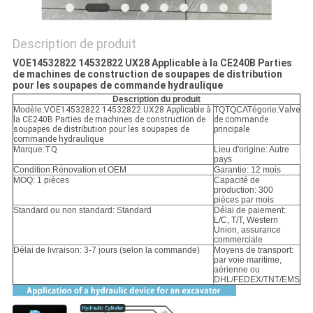
POLITIQUE
DE
Description de produit
CONFIDENTIALITÉ
VOE14532822 14532822 UX28 Applicable à la CE240B Parties
de machines de construction de soupapes de distribution
pour les soupapes de commande hydraulique
Description du produit
Modèle:
VOE14532822 14532822 UX28 Applicable à
TQTQCATégorie:
Valve
la CE240B Parties de machines de construction de
de commande
soupapes de distribution pour les soupapes de
principale
commande hydraulique
Marque:
TQ
Lieu d'origine: Autre
pays
Condition:
Rénovation et OEM
Garantie: 12 mois
MOQ: 1 pièces
Capacité de
production: 300
pièces par mois
Standard ou non standard: Standard
Délai de paiement:
L/C, T/T, Western
Union, assurance
commerciale
Délai de livraison: 3-7 jours (selon la commande)
Moyens de transport:
par voie maritime,
aérienne ou
DHL/FEDEX/TNT/EMS