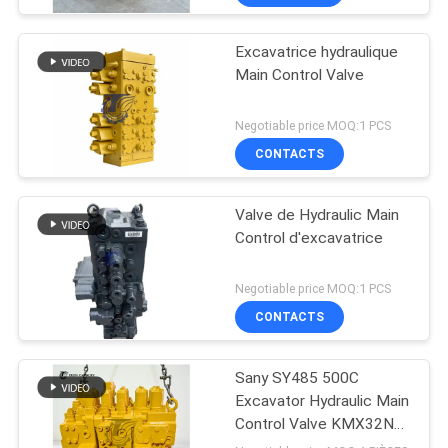
Excavatrice hydraulique
Main Control Valve
Negotiable price MOQ:1 PCS
CONTACTS
Valve de Hydraulic Main
Control d'excavatrice
Negotiable price MOQ:1 PCS
CONTACTS
Sany SY485 500C
Excavator Hydraulic Main
Control Valve KMX32NA
High Quality