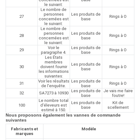
le suivant:
Le nombre de
personnes
Les produits de
27
Rings à O
concernées est
base
le suivant:
Le nombre de
personnes
Les produits de
28
Rings à O
concernées est
base
le suivant:
Voir le
Les produits de
29
Rings à O
paragraphe 4.
base
Les États
membres
Les produits de
30
doivent fournir
Rings à O
base
les informations
suivantes:
Voir les résultats
Les produits de
31
Rings à O
de l'enquête.
base
Les produits de
Je vais me faire
32
SA7273 à 10930
base
foutre!
Le nombre total
Les produits de
Kit de
100
d'éleveurs est
base
scellement
estimé à 150.
Nous proposons également les vannes de commande
suivantes
Fabricants et
Modèle
marques