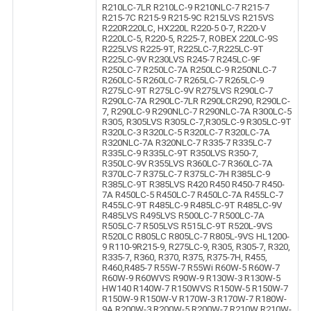
R210LC-7LR R210LC-9 R210NLC-7 R215-7
R215-7C R215-9 R215-9C R215LVS R215VS
R220R220LC, HX220L R220-5 0-7, R220-V
R220LC-5, R220-5, R225-7, ROBEX 220LC-9S
R225LVS R225-9T, R225LC-7,R225LC-9T
R225LC-9V R230LVS R245-7 R245LC-9F
R250LC-7 R250LC-7A R250LC-9 R250NLC-7
R260LC-5 R260LC-7 R265LC-7 R265LC-9
R275LC-9T R275LC-9V R275LVS R290LC-7
R290LC-7A R290LC-7LR R290LCR290, R290LC-
7, R290LC-9 R290NLC-7 R290NLC-7A R300LC-5
R305, R305LVS R305LC-7,R305LC-9 R305LC-9T
R320LC-3 R320LC-5 R320LC-7 R320LC-7A
R320NLC-7A R320NLC-7 R335-7 R335LC-7
R335LC-9 R335LC-9T R350LVS R350-7,
R350LC-9V R355LVS R360LC-7 R360LC-7A
R370LC-7 R375LC-7 R375LC-7H R385LC-9
R385LC-9T R385LVS R420 R450 R450-7 R450-
7A R450LC-5 R450LC-7 R450LC-7A R455LC-7
R455LC-9T R485LC-9 R485LC-9T R485LC-9V
R485LVS R495LVS R500LC-7 R500LC-7A
R505LC-7 R505LVS R515LC-9T R520L-9VS
R520LC R805LC R805LC-7 R805L-9VS HL1200-
9 R110-9R215-9, R275LC-9, R305, R305-7, R320,
R335-7, R360, R370, R375, R375-7H, R455,
R460,R485-7 R55W-7 R55Wi R60W-5 R60W-7
R60W-9 R60WVS R90W-9 R130W-3 R130W-5
HW140 R140W-7 R150WVS R150W-5 R150W-7
R150W-9 R150W-V R170W-3 R170W-7 R180W-
9A R200W-3 R200W-5 R200W-7 R210W R210W-