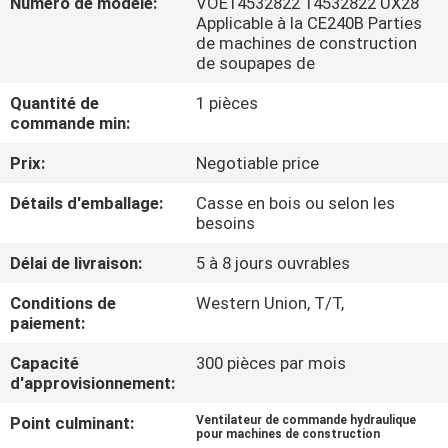
Numéro de modèle:
VOE14532822 14532822 UX28
DE
Applicable à la CE240B Parties
NOUS
de machines de construction
de soupapes de
Quantité de
1 pièces
VISITE
commande min:
D'USINE
Prix:
Negotiable price
Détails d'emballage:
Casse en bois ou selon les
CONTRÔLE
besoins
DE
Délai de livraison:
5 à 8 jours ouvrables
LA
Conditions de
Western Union, T/T,
QUALITÉ
paiement:
Capacité
300 pièces par mois
CONTACT
d'approvisionnement:
Point culminant:
Ventilateur de commande hydraulique
NOUVELLES
pour machines de construction