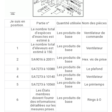
Je suis en
Partie n°
Quantité utilisée
Nom des pièces
position.
Le nombre total
d'espèces
Les produits de
Ventilateur de
d'insectes est
base
commande
estimé à
Le nombre total
Les produits de
1
d'éleveurs est
Ventilateur
base
estimé à 150.
Les produits de
2
SA9016 à 20511
Hex. vis de prise
base
Les produits de
3
SA7273 à 10380
Le plafond
base
Les produits de
4
SA7273 à 10140
Ventilateur
base
Les produits de
5
SA7273 à 10560
Le printemps
base
Les États
membres
doivent fournir
Les produits de
6
Rings à O
des informations
base
détaillées sur les
mesures prises.