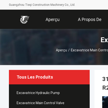
Guangzhou Tieqi Construction Machinery Co., Ltd.
Aperçu
A Propos De
Ex
Nous
Aperçu
/
Excavatrice Main Contro
Tous Les Produits
3
R2
Excavatrice Hydraulic Pump
Excavatrice Main Control Valve