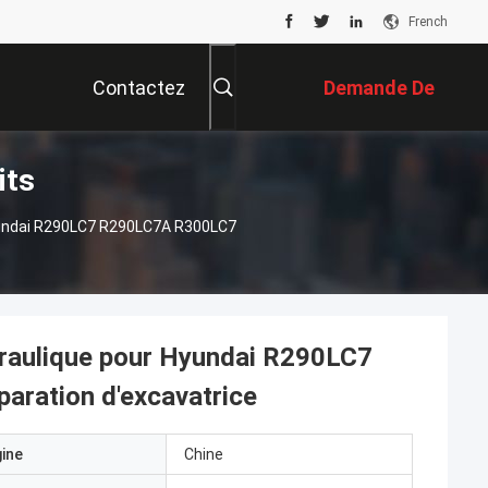
French
Contactez
Demande De
its
Nous
Soumission
yundai R290LC7 R290LC7A R300LC7
raulique pour Hyundai R290LC7
ration d'excavatrice
gine
Chine