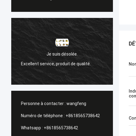
DÉ
Sanok Nižehorodsky e
Je suis désolée.
de la R
llent service, produit de qualité.
Nom
Un service de gestion, 
Ind
con
Personne à contacter :
wangfeng
Numéro de téléphone :
+8618565738642
Con
Whatsapp :
+8618565738642