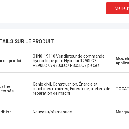
Meilleur
TAILS SUR LE PRODUIT
st une ville du nord
Le projet d'établissement
ussie.
31N8-19110 Ventilateur de commande
Modèle
Un shopping agréable
 du produit
hydraulique pour Hyundai R290LC7
applic
une visite rapide.
R290LC7A R300LC7 R305LC7 pièces
Génie civil, Construction, Énergie et
ustrie
machines minières, Foresterie, ateliers de
TQCAT
cernée
réparation de machi
dition
Nouveau/réaménagé
Marqu