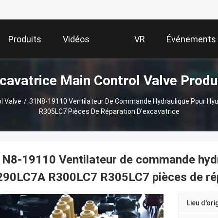
Produits
Vidéos
VR
Événements
cavatrice Main Control Valve Produ
Show
l Valve
/
31N8-19110 Ventilateur De Commande Hydraulique Pour H
R305LC7 Pièces De Réparation D'excavatrice
1N8-19110 Ventilateur de commande hyd
90LC7A R300LC7 R305LC7 pièces de répa
Lieu d'ori