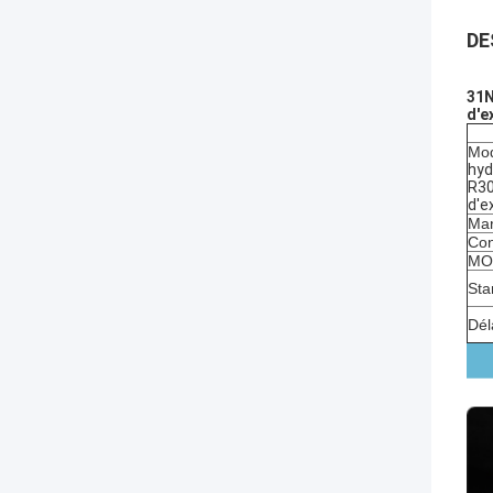
DE
31N
d'e
Mod
hyd
R30
d'e
Mar
Con
MOQ
Sta
Dél