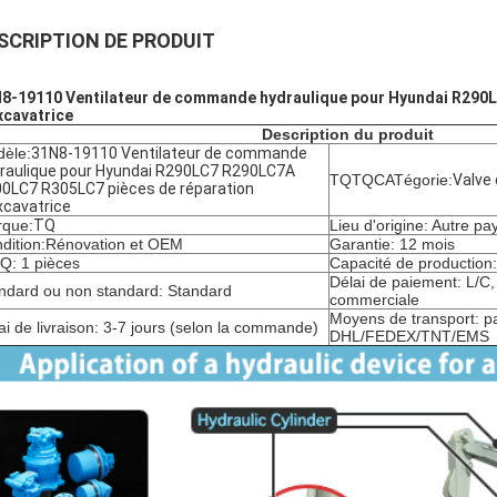
SCRIPTION DE PRODUIT
8-19110 Ventilateur de commande hydraulique pour Hyundai R290
xcavatrice
Description du produit
èle:
31N8-19110 Ventilateur de commande
raulique pour Hyundai R290LC7 R290LC7A
TQTQCATégorie:
Valve
0LC7 R305LC7 pièces de réparation
xcavatrice
que:
TQ
Lieu d'origine: Autre pa
dition:
Rénovation et OEM
Garantie: 12 mois
: 1 pièces
Capacité de production
Délai de paiement: L/C
ndard ou non standard: Standard
commerciale
Moyens de transport: pa
ai de livraison: 3-7 jours (selon la commande)
DHL/FEDEX/TNT/EMS