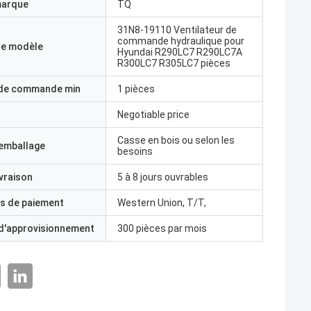
marque
TQ
31N8-19110 Ventilateur de
commande hydraulique pour
e modèle
Hyundai R290LC7 R290LC7A
R300LC7 R305LC7 pièces
 de commande min
1 pièces
Negotiable price
Casse en bois ou selon les
'emballage
besoins
ivraison
5 à 8 jours ouvrables
s de paiement
Western Union, T/T,
 d'approvisionnement
300 pièces par mois