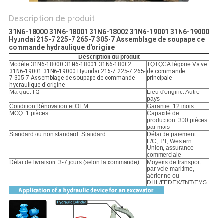
POLITIQUE
DE
Description de produit
CONFIDENTIALITÉ
31N6-18000 31N6-18001 31N6-18002 31N6-19001 31N6-19000
Hyundai 215-7 225-7 265-7 305-7 Assemblage de soupape de
commande hydraulique d'origine
Description du produit
Modèle:
31N6-18000 31N6-18001 31N6-18002
TQTQCATégorie:
Valve
31N6-19001 31N6-19000 Hyundai 215-7 225-7 265-
de commande
7 305-7 Assemblage de soupape de commande
principale
hydraulique d'origine
Marque:
TQ
Lieu d'origine: Autre
pays
Condition:
Rénovation et OEM
Garantie: 12 mois
MOQ: 1 pièces
Capacité de
production: 300 pièces
par mois
Standard ou non standard: Standard
Délai de paiement:
L/C, T/T, Western
Union, assurance
commerciale
Délai de livraison: 3-7 jours (selon la commande)
Moyens de transport:
par voie maritime,
aérienne ou
DHL/FEDEX/TNT/EMS