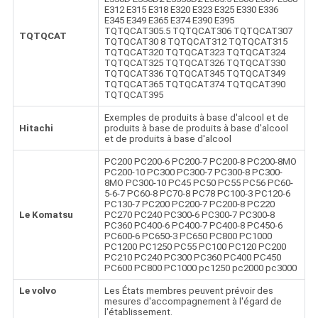
E312 E315 E318 E320 E323 E325 E330 E336
E345 E349 E365 E374 E390 E395
TQTQCAT305.5 TQTQCAT306 TQTQCAT307
TQTQCAT
TQTQCAT30 8 TQTQCAT312 TQTQCAT315
TQTQCAT320 TQTQCAT323 TQTQCAT324
TQTQCAT325 TQTQCAT326 TQTQCAT330
TQTQCAT336 TQTQCAT345 TQTQCAT349
TQTQCAT365 TQTQCAT374 TQTQCAT390
TQTQCAT395
Exemples de produits à base d'alcool et de
Hitachi
produits à base de produits à base d'alcool
et de produits à base d'alcool
PC200 PC200-6 PC200-7 PC200-8 PC200-8MO
PC200-10 PC300 PC300-7 PC300-8 PC300-
8MO PC300-10 PC45 PC50 PC55 PC56 PC60-
5-6-7 PC60-8 PC70-8 PC78 PC100-3 PC120-6
PC130-7 PC200 PC200-7 PC200-8 PC220
Le Komatsu
PC270 PC240 PC300-6 PC300-7 PC300-8
PC360 PC400-6 PC400-7 PC400-8 PC450-6
PC600-6 PC650-3 PC650 PC800 PC1000
PC1200 PC1250 PC55 PC100 PC120 PC200
PC210 PC240 PC300 PC360 PC400 PC450
PC600 PC800 PC1000 pc1250 pc2000 pc3000
Le volvo
Les États membres peuvent prévoir des
mesures d'accompagnement à l'égard de
l'établissement.