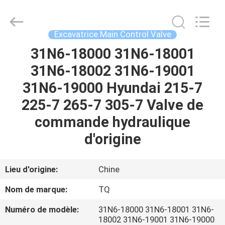
Tieqi
Construction
Machinery
Co.,
Ltd..
Excavatrice Main Control Valve
All
Rights
31N6-18000 31N6-18001
APERÇU
Reserved.
31N6-18002 31N6-19001
PRODUITS
31N6-19000 Hyundai 215-7
225-7 265-7 305-7 Valve de
VIDÉOS
commande hydraulique
d'origine
VR
SHOW
Lieu d'origine:
Chine
Nom de marque:
TQ
A
Numéro de modèle:
31N6-18000 31N6-18001 31N6-
PROPOS
18002 31N6-19001 31N6-19000