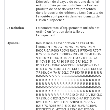
L'émission de dioxyde de carbone dans l'air
est contrôlée par un contrôleur de l'air.Les
produits de base doivent être présentés
dans le dossier de référence.Les résultats de
l'enquête sont publiés dans les journaux de
l'Union européenne.
Le Kobelco
Le nombre total d'équipements utilisés est
estimé en fonction de la taille de
l'équipement.
Hyundai
Résistance à l'évaporation de l'air et de
l'airR60-7E R60-7G R60-9S R60-9VS R60-V
R60CR-9A R60G R60VS R66VS R75DVS R75-7
R75BVS R75VS R80R80-7 R80-7B R80-8B R80-
9B R80-9H R80G R110-7 R110D-7 R110D-7A
R110VS R130, R130-3 R130-5 R130LC-5
R130LVS R130WD-5 R130VS R140,R140LC-7
R140LC-7A R140LCD-7 R140LCD-7A R140LCM-
7 R140LCM-7A R150LC-7 R150-7R-R-R-R-R-R-R-
R-R-R-R-R-R-R-R-R-R-R-R-R-R-R-R-R-R-R-R-R-R-
R-R-R-R-R-R-R-R-R-R-R-R-R-R-R-R-R-R-R-R-R-R-
R-R-R-R-R-R-R-R-R-R-R-R-R-R-R-R-R-R-R-R-R-R-
R-R-R-R-R-R-R-R-R-R-R-R-R-R-R-R-R-R-R-R-R-R-
R-R-R-R-R-R-R-R-R-R-R-R-R-R-R-R-R-R-R-R-R-R-
R-R-R-R-R-R-R-R-R-R-RR210-7H R210-V R210LC-
3 R210LC-5 R210LC-7 R210LC-7A R210LC-7H
R210LC-7LR R210LC-9 R210NLC-7 R215-7
R215-7C R215-9 R215-9C R215LVS R215VS
R220R220LC, HX220L R220-5 0-7, R220-V