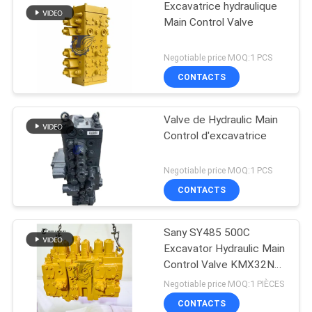
Excavatrice hydraulique
Main Control Valve
Negotiable price MOQ:1 PCS
CONTACTS
Valve de Hydraulic Main
Control d'excavatrice
Negotiable price MOQ:1 PCS
CONTACTS
Sany SY485 500C
Excavator Hydraulic Main
Control Valve KMX32NA
High Quality
Negotiable price MOQ:1 PIÈCES
CONTACTS