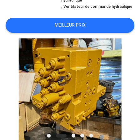
hydraulique
,
Ventilateur de commande hydraulique
TOUS
MEILLEUR PRIX
LES
CAS
DEMANDE
DE
SOUMISSION
PLAN
DU
SITE