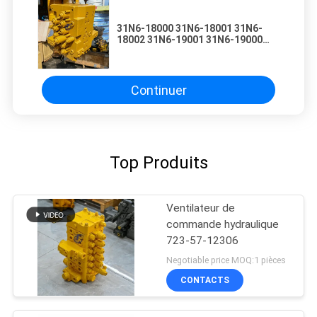
31N6-18000 31N6-18001 31N6-
18002 31N6-19001 31N6-19000
Hyundai 215-7 225-7 265-7 305-7
Valve de commande hydraulique
d'origine
Continuer
Top Produits
Ventilateur de
commande hydraulique
723-57-12306
Negotiable price MOQ:1 pièces
CONTACTS