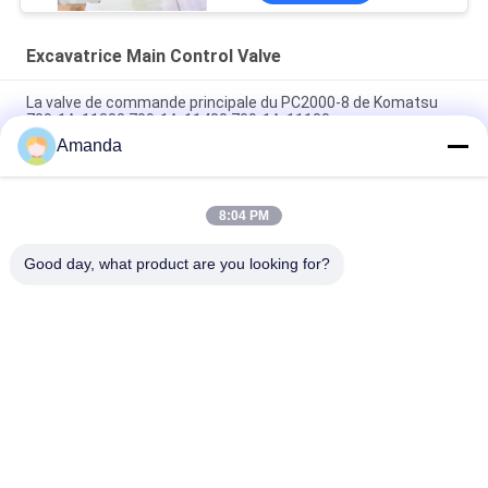
Excavatrice Main Control Valve
La valve de commande principale du PC2000-8 de Komatsu
709-1A-11300 709-1A-11400 709-1A-11100
Amanda
PC160LC-7 PC160-7 Ventilateur de commande Excavateur
Komatsu, 723-57-16100 Excavateur pièces principales
8:04 PM
VOE14541591 Valve de commande principale de l'excavateur
pour Volvo EC290B EC290C FC329C
Good day, what product are you looking for?
Catégories populaires
Tous
Excavatrice 
Excavatrice Main 
Hydraulic Pump
Control Valve
Commande Finale 
Excavatrice Swing 
D'excavatrice
Gearbox