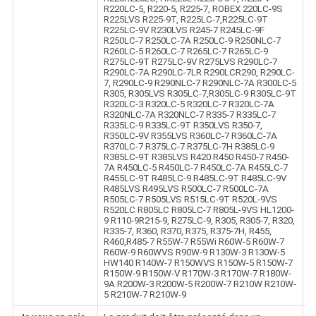
R220LC-5, R220-5, R225-7, ROBEX 220LC-9S
R225LVS R225-9T, R225LC-7,R225LC-9T
R225LC-9V R230LVS R245-7 R245LC-9F
R250LC-7 R250LC-7A R250LC-9 R250NLC-7
R260LC-5 R260LC-7 R265LC-7 R265LC-9
R275LC-9T R275LC-9V R275LVS R290LC-7
R290LC-7A R290LC-7LR R290LCR290, R290LC-
7, R290LC-9 R290NLC-7 R290NLC-7A R300LC-5
R305, R305LVS R305LC-7,R305LC-9 R305LC-9T
R320LC-3 R320LC-5 R320LC-7 R320LC-7A
R320NLC-7A R320NLC-7 R335-7 R335LC-7
R335LC-9 R335LC-9T R350LVS R350-7,
R350LC-9V R355LVS R360LC-7 R360LC-7A
R370LC-7 R375LC-7 R375LC-7H R385LC-9
R385LC-9T R385LVS R420 R450 R450-7 R450-
7A R450LC-5 R450LC-7 R450LC-7A R455LC-7
R455LC-9T R485LC-9 R485LC-9T R485LC-9V
R485LVS R495LVS R500LC-7 R500LC-7A
R505LC-7 R505LVS R515LC-9T R520L-9VS
R520LC R805LC R805LC-7 R805L-9VS HL1200-
9 R110-9R215-9, R275LC-9, R305, R305-7, R320,
R335-7, R360, R370, R375, R375-7H, R455,
R460,R485-7 R55W-7 R55Wi R60W-5 R60W-7
R60W-9 R60WVS R90W-9 R130W-3 R130W-5
HW140 R140W-7 R150WVS R150W-5 R150W-7
R150W-9 R150W-V R170W-3 R170W-7 R180W-
9A R200W-3 R200W-5 R200W-7 R210W R210W-
5 R210W-7 R210W-9