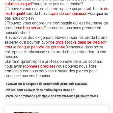
solution unique
Pourquoi ne pas nous choisir?
2Trouvez-vous encore une entreprise qui pourrait fournir
de
haute qualité
produits avec
prix de comparaison
Pourquoi ne
pas nous choisir?
3Trouvez-vous encore une compagnie qui est heureuse de
prendre
un bon service
Pourquoi ne pas nous prendre en
considération?
4, avez-vous des exigences élevées pour les produits, ant
espérer qu'il pourrait avoir
de gros stocks
,
délai de livraison
court
et
longue période de garantie
Bienvenue dans notre
entreprise et choisissez des produits qui répondent à vos
besoins.
5En tant qu'entreprise professionnelle dans ce secteur,
nous avons
données précises
Vous pouvez nous faire
confiance car nous pouvons trouver des pièces pour
presque tous vos besoins.
Excavateur à soupape de commande principale Daewoo
Pièces pour excavatrices hydrauliques Doosan
Valve de commande principale de l'excavateur à plusieurs voies