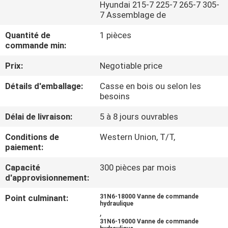
DE
Hyundai 215-7 225-7 265-7 305-
7 Assemblage de
NOUS
Quantité de
1 pièces
commande min:
VISITE
Prix:
Negotiable price
D'USINE
Détails d'emballage:
Casse en bois ou selon les
besoins
CONTRÔLE
Délai de livraison:
5 à 8 jours ouvrables
DE
Conditions de
Western Union, T/T,
LA
paiement:
QUALITÉ
Capacité
300 pièces par mois
d'approvisionnement:
CONTACT
Point culminant:
31N6-18000 Vanne de commande
hydraulique
,
NOUVELLES
31N6-19000 Vanne de commande