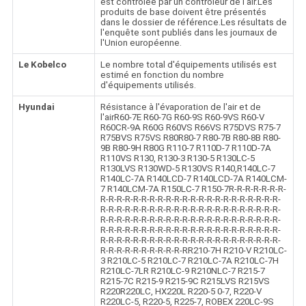
est contrôlée par un contrôleur de l'air.Les
produits de base doivent être présentés
dans le dossier de référence.Les résultats de
l'enquête sont publiés dans les journaux de
l'Union européenne.
Le Kobelco
Le nombre total d'équipements utilisés est
estimé en fonction du nombre
d'équipements utilisés.
Hyundai
Résistance à l'évaporation de l'air et de
l'airR60-7E R60-7G R60-9S R60-9VS R60-V
R60CR-9A R60G R60VS R66VS R75DVS R75-7
R75BVS R75VS R80R80-7 R80-7B R80-8B R80-
9B R80-9H R80G R110-7 R110D-7 R110D-7A
R110VS R130, R130-3 R130-5 R130LC-5
R130LVS R130WD-5 R130VS R140,R140LC-7
R140LC-7A R140LCD-7 R140LCD-7A R140LCM-
7 R140LCM-7A R150LC-7 R150-7R-R-R-R-R-R-R-
R-R-R-R-R-R-R-R-R-R-R-R-R-R-R-R-R-R-R-R-R-R-
R-R-R-R-R-R-R-R-R-R-R-R-R-R-R-R-R-R-R-R-R-R-
R-R-R-R-R-R-R-R-R-R-R-R-R-R-R-R-R-R-R-R-R-R-
R-R-R-R-R-R-R-R-R-R-R-R-R-R-R-R-R-R-R-R-R-R-
R-R-R-R-R-R-R-R-R-R-R-R-R-R-R-R-R-R-R-R-R-R-
R-R-R-R-R-R-R-R-R-R-RR210-7H R210-V R210LC-
3 R210LC-5 R210LC-7 R210LC-7A R210LC-7H
R210LC-7LR R210LC-9 R210NLC-7 R215-7
R215-7C R215-9 R215-9C R215LVS R215VS
R220R220LC, HX220L R220-5 0-7, R220-V
R220LC-5, R220-5, R225-7, ROBEX 220LC-9S