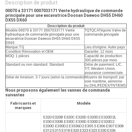
POLITIQUE
Description de produit
DE
00070 à 33171 0007033171 Vente hydraulique de commande
principale pour une excavatrice Doosan Daewoo DH55 DH60
CONFIDENTIALITÉ
DX55 DX60
Description du produit
Modèle:
00070 à 33171 0007033171 Vente
TQTQCATégorie:
Valve de
hydraulique de commande principale pour une
commande principale
excavatrice Doosan Daewoo DH55 DH60 DX55
DX60
Marque:
TQ
Lieu d'origine: Autre pays
Condition:
Rénovation et OEM
Garantie: 12 mois
MOQ: 1 pièces
Capacité de production:
300 pièces par mois
Standard ou non standard: Standard
Délai de paiement: L/C,
T/T, Western Union,
assurance commerciale
Délai de livraison: 3-7 jours (selon la commande)
Moyens de transport: par
voie maritime, aérienne
ou DHL/FEDEX/TNT/EMS
Nous proposons également les vannes de commande
suivantes
Fabricants et
Modèle
marques
E320 E320B E320C E320D E320D2 E320D2L
E330 E330B E330C E330D E330D2 E320D2
E330D E330D2 E3336D2 E305.5 E306 E307 E308
E312 E315 E318 E320 E323 E325 E330 E336