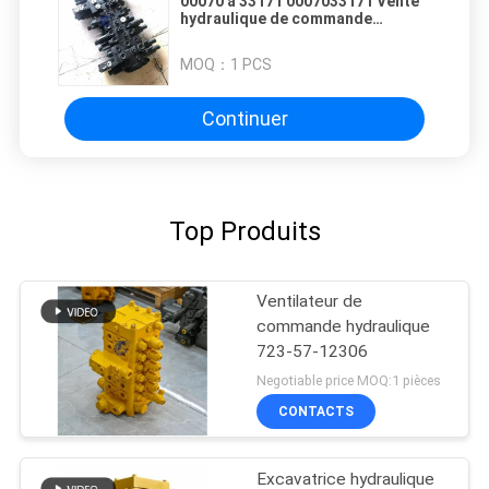
00070 à 33171 0007033171 Vente
hydraulique de commande
principale pour une excavatrice
Doosan Daewoo DH55 DH60 DX55
MOQ：
1 PCS
DX60
Continuer
Top Produits
Ventilateur de
commande hydraulique
723-57-12306
Negotiable price MOQ:1 pièces
CONTACTS
Excavatrice hydraulique