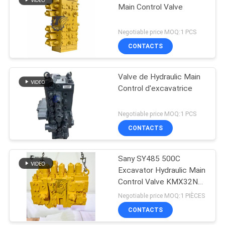
Main Control Valve
Negotiable price MOQ:1 PCS
CONTACTS
Valve de Hydraulic Main
Control d'excavatrice
Negotiable price MOQ:1 PCS
CONTACTS
Sany SY485 500C
Excavator Hydraulic Main
Control Valve KMX32NA
High Quality
Negotiable price MOQ:1 PIÈCES
CONTACTS