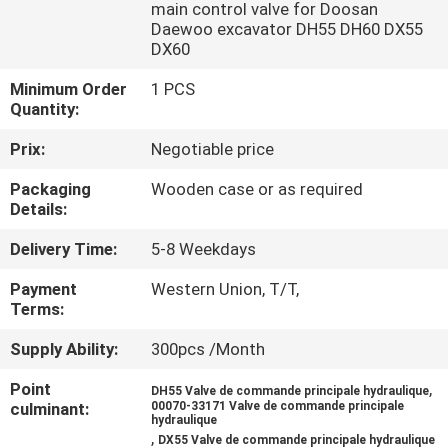
DE
main control valve for Doosan
Daewoo excavator DH55 DH60 DX55
NOUS
DX60
Minimum Order
1 PCS
VISITE
Quantity:
D'USINE
Prix:
Negotiable price
Packaging
Wooden case or as required
CONTRÔLE
Details:
DE
Delivery Time:
5-8 Weekdays
LA
Payment
Western Union, T/T,
QUALITÉ
Terms:
Supply Ability:
300pcs /Month
CONTACT
Point
,
DH55 Valve de commande principale hydraulique
culminant:
00070-33171 Valve de commande principale
hydraulique
NOUVELLES
,
DX55 Valve de commande principale hydraulique