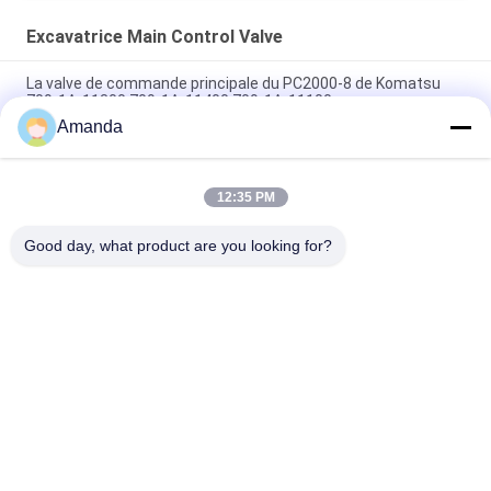
Excavatrice Main Control Valve
La valve de commande principale du PC2000-8 de Komatsu
709-1A-11300 709-1A-11400 709-1A-11100
Amanda
PC160LC-7 PC160-7 Ventilateur de commande Excavateur
Komatsu, 723-57-16100 Excavateur pièces principales
12:35 PM
VOE14541591 Valve de commande principale de l'excavateur
pour Volvo EC290B EC290C FC329C
Good day, what product are you looking for?
Catégories populaires
Tous
Excavatrice 
Excavatrice Main 
Hydraulic Pump
Control Valve
Commande Finale 
Excavatrice Swing 
D'excavatrice
Gearbox
Pompe De 
Pièces De Pompe 