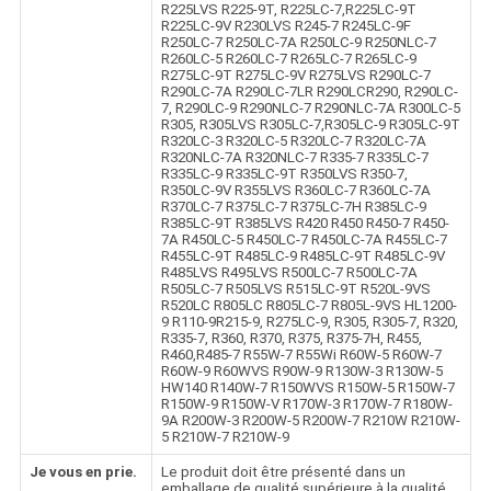
R225LVS R225-9T, R225LC-7,R225LC-9T
R225LC-9V R230LVS R245-7 R245LC-9F
R250LC-7 R250LC-7A R250LC-9 R250NLC-7
R260LC-5 R260LC-7 R265LC-7 R265LC-9
R275LC-9T R275LC-9V R275LVS R290LC-7
R290LC-7A R290LC-7LR R290LCR290, R290LC-
7, R290LC-9 R290NLC-7 R290NLC-7A R300LC-5
R305, R305LVS R305LC-7,R305LC-9 R305LC-9T
R320LC-3 R320LC-5 R320LC-7 R320LC-7A
R320NLC-7A R320NLC-7 R335-7 R335LC-7
R335LC-9 R335LC-9T R350LVS R350-7,
R350LC-9V R355LVS R360LC-7 R360LC-7A
R370LC-7 R375LC-7 R375LC-7H R385LC-9
R385LC-9T R385LVS R420 R450 R450-7 R450-
7A R450LC-5 R450LC-7 R450LC-7A R455LC-7
R455LC-9T R485LC-9 R485LC-9T R485LC-9V
R485LVS R495LVS R500LC-7 R500LC-7A
R505LC-7 R505LVS R515LC-9T R520L-9VS
R520LC R805LC R805LC-7 R805L-9VS HL1200-
9 R110-9R215-9, R275LC-9, R305, R305-7, R320,
R335-7, R360, R370, R375, R375-7H, R455,
R460,R485-7 R55W-7 R55Wi R60W-5 R60W-7
R60W-9 R60WVS R90W-9 R130W-3 R130W-5
HW140 R140W-7 R150WVS R150W-5 R150W-7
R150W-9 R150W-V R170W-3 R170W-7 R180W-
9A R200W-3 R200W-5 R200W-7 R210W R210W-
5 R210W-7 R210W-9
Je vous en prie.
Le produit doit être présenté dans un
emballage de qualité supérieure à la qualité