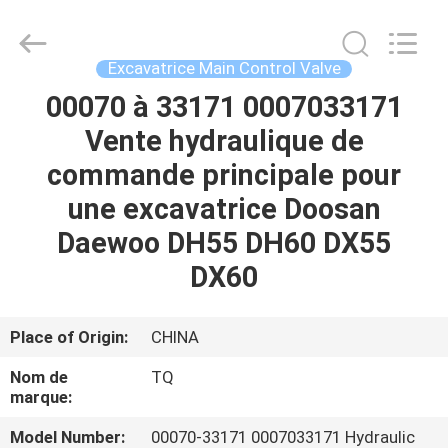
Tieqi
Construction
Machinery
Co.,
Ltd..
Excavatrice Main Control Valve
All
Rights
00070 à 33171 0007033171
APERÇU
Reserved.
Vente hydraulique de
PRODUITS
commande principale pour
une excavatrice Doosan
VIDÉOS
Daewoo DH55 DH60 DX55
DX60
VR
SHOW
Place of Origin:
CHINA
Nom de
TQ
A
marque:
PROPOS
Model Number:
00070-33171 0007033171 Hydraulic