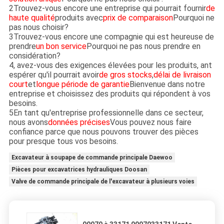
2Trouvez-vous encore une entreprise qui pourrait fournir
de
haute qualité
produits avec
prix de comparaison
Pourquoi ne
pas nous choisir?
3Trouvez-vous encore une compagnie qui est heureuse de
prendre
un bon service
Pourquoi ne pas nous prendre en
considération?
4, avez-vous des exigences élevées pour les produits, ant
espérer qu'il pourrait avoir
de gros stocks
,
délai de livraison
court
et
longue période de garantie
Bienvenue dans notre
entreprise et choisissez des produits qui répondent à vos
besoins.
5En tant qu'entreprise professionnelle dans ce secteur,
nous avons
données précises
Vous pouvez nous faire
confiance parce que nous pouvons trouver des pièces
pour presque tous vos besoins.
Excavateur à soupape de commande principale Daewoo
Pièces pour excavatrices hydrauliques Doosan
Valve de commande principale de l'excavateur à plusieurs voies