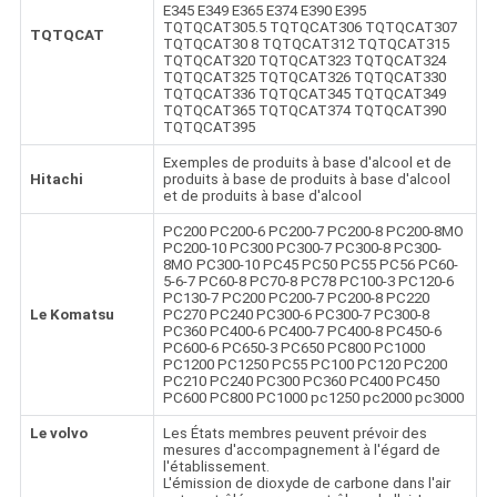
E345 E349 E365 E374 E390 E395
TQTQCAT305.5 TQTQCAT306 TQTQCAT307
TQTQCAT
TQTQCAT30 8 TQTQCAT312 TQTQCAT315
TQTQCAT320 TQTQCAT323 TQTQCAT324
TQTQCAT325 TQTQCAT326 TQTQCAT330
TQTQCAT336 TQTQCAT345 TQTQCAT349
TQTQCAT365 TQTQCAT374 TQTQCAT390
TQTQCAT395
Exemples de produits à base d'alcool et de
Hitachi
produits à base de produits à base d'alcool
et de produits à base d'alcool
PC200 PC200-6 PC200-7 PC200-8 PC200-8MO
PC200-10 PC300 PC300-7 PC300-8 PC300-
8MO PC300-10 PC45 PC50 PC55 PC56 PC60-
5-6-7 PC60-8 PC70-8 PC78 PC100-3 PC120-6
PC130-7 PC200 PC200-7 PC200-8 PC220
Le Komatsu
PC270 PC240 PC300-6 PC300-7 PC300-8
PC360 PC400-6 PC400-7 PC400-8 PC450-6
PC600-6 PC650-3 PC650 PC800 PC1000
PC1200 PC1250 PC55 PC100 PC120 PC200
PC210 PC240 PC300 PC360 PC400 PC450
PC600 PC800 PC1000 pc1250 pc2000 pc3000
Le volvo
Les États membres peuvent prévoir des
mesures d'accompagnement à l'égard de
l'établissement.
L'émission de dioxyde de carbone dans l'air