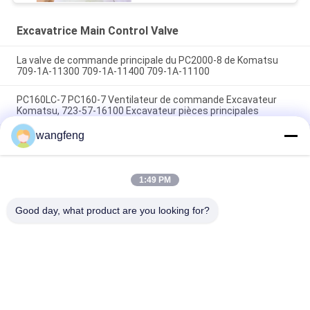
Excavatrice Main Control Valve
La valve de commande principale du PC2000-8 de Komatsu
709-1A-11300 709-1A-11400 709-1A-11100
PC160LC-7 PC160-7 Ventilateur de commande Excavateur
Komatsu, 723-57-16100 Excavateur pièces principales
wangfeng
VOE14541591 Valve de commande principale de l'excavateur
pour Volvo EC290B EC290C FC329C
1:49 PM
Catégories populaires
Tous
Good day, what product are you looking for?
Excavatrice 
Excavatrice Main 
Hydraulic Pump
Control Valve
Commande Finale 
Excavatrice Swing 
D'excavatrice
Gearbox