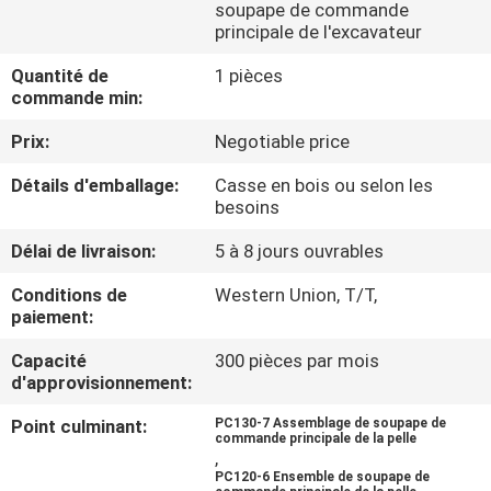
DE
soupape de commande
principale de l'excavateur
NOUS
Quantité de
1 pièces
commande min:
VISITE
Prix:
Negotiable price
D'USINE
Détails d'emballage:
Casse en bois ou selon les
besoins
CONTRÔLE
Délai de livraison:
5 à 8 jours ouvrables
DE
Conditions de
Western Union, T/T,
LA
paiement:
QUALITÉ
Capacité
300 pièces par mois
d'approvisionnement:
CONTACT
Point culminant:
PC130-7 Assemblage de soupape de
commande principale de la pelle
,
NOUVELLES
PC120-6 Ensemble de soupape de