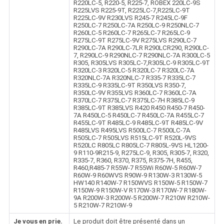
R220LC-5, R220-5, R225-7, ROBEX 220LC-9S
R225LVS R225-9T, R225LC-7,R225LC-9T
R225LC-9V R230LVS R245-7 R245LC-9F
R250LC-7 R250LC-7A R250LC-9 R250NLC-7
R260LC-5 R260LC-7 R265LC-7 R265LC-9
R275LC-9T R275LC-9V R275LVS R290LC-7
R290LC-7A R290LC-7LR R290LCR290, R290LC-
7, R290LC-9 R290NLC-7 R290NLC-7A R300LC-5
R305, R305LVS R305LC-7,R305LC-9 R305LC-9T
R320LC-3 R320LC-5 R320LC-7 R320LC-7A
R320NLC-7A R320NLC-7 R335-7 R335LC-7
R335LC-9 R335LC-9T R350LVS R350-7,
R350LC-9V R355LVS R360LC-7 R360LC-7A
R370LC-7 R375LC-7 R375LC-7H R385LC-9
R385LC-9T R385LVS R420 R450 R450-7 R450-
7A R450LC-5 R450LC-7 R450LC-7A R455LC-7
R455LC-9T R485LC-9 R485LC-9T R485LC-9V
R485LVS R495LVS R500LC-7 R500LC-7A
R505LC-7 R505LVS R515LC-9T R520L-9VS
R520LC R805LC R805LC-7 R805L-9VS HL1200-
9 R110-9R215-9, R275LC-9, R305, R305-7, R320,
R335-7, R360, R370, R375, R375-7H, R455,
R460,R485-7 R55W-7 R55Wi R60W-5 R60W-7
R60W-9 R60WVS R90W-9 R130W-3 R130W-5
HW140 R140W-7 R150WVS R150W-5 R150W-7
R150W-9 R150W-V R170W-3 R170W-7 R180W-
9A R200W-3 R200W-5 R200W-7 R210W R210W-
5 R210W-7 R210W-9
Je vous en prie.
Le produit doit être présenté dans un