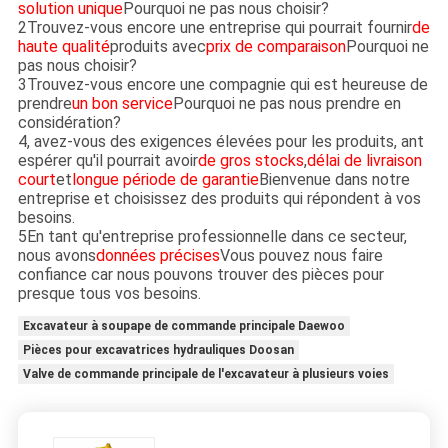
solution unique
Pourquoi ne pas nous choisir?
2Trouvez-vous encore une entreprise qui pourrait fournir
de
haute qualité
produits avec
prix de comparaison
Pourquoi ne
pas nous choisir?
3Trouvez-vous encore une compagnie qui est heureuse de
prendre
un bon service
Pourquoi ne pas nous prendre en
considération?
4, avez-vous des exigences élevées pour les produits, ant
espérer qu'il pourrait avoir
de gros stocks
,
délai de livraison
court
et
longue période de garantie
Bienvenue dans notre
entreprise et choisissez des produits qui répondent à vos
besoins.
5En tant qu'entreprise professionnelle dans ce secteur,
nous avons
données précises
Vous pouvez nous faire
confiance car nous pouvons trouver des pièces pour
presque tous vos besoins.
Excavateur à soupape de commande principale Daewoo
Pièces pour excavatrices hydrauliques Doosan
Valve de commande principale de l'excavateur à plusieurs voies