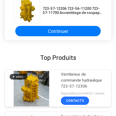
723-57-12306 723-56-11200 723-
57-11700 Assemblage de soupape
de commande principale de
l'excavatrice pour PC120-6
PC130-7 Mini-excavatrice
Continuer
Top Produits
Ventilateur de
commande hydraulique
723-57-12306
Negotiable price MOQ:1 pièces
CONTACTS