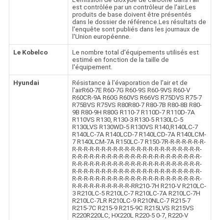
est contrôlée par un contrôleur de l'air.Les
produits de base doivent être présentés
dans le dossier de référence.Les résultats de
l'enquête sont publiés dans les journaux de
l'Union européenne.
Le Kobelco
Le nombre total d'équipements utilisés est
estimé en fonction de la taille de
l'équipement.
Hyundai
Résistance à l'évaporation de l'air et de
l'airR60-7E R60-7G R60-9S R60-9VS R60-V
R60CR-9A R60G R60VS R66VS R75DVS R75-7
R75BVS R75VS R80R80-7 R80-7B R80-8B R80-
9B R80-9H R80G R110-7 R110D-7 R110D-7A
R110VS R130, R130-3 R130-5 R130LC-5
R130LVS R130WD-5 R130VS R140,R140LC-7
R140LC-7A R140LCD-7 R140LCD-7A R140LCM-
7 R140LCM-7A R150LC-7 R150-7R-R-R-R-R-R-R-
R-R-R-R-R-R-R-R-R-R-R-R-R-R-R-R-R-R-R-R-R-R-
R-R-R-R-R-R-R-R-R-R-R-R-R-R-R-R-R-R-R-R-R-R-
R-R-R-R-R-R-R-R-R-R-R-R-R-R-R-R-R-R-R-R-R-R-
R-R-R-R-R-R-R-R-R-R-R-R-R-R-R-R-R-R-R-R-R-R-
R-R-R-R-R-R-R-R-R-R-R-R-R-R-R-R-R-R-R-R-R-R-
R-R-R-R-R-R-R-R-R-R-RR210-7H R210-V R210LC-
3 R210LC-5 R210LC-7 R210LC-7A R210LC-7H
R210LC-7LR R210LC-9 R210NLC-7 R215-7
R215-7C R215-9 R215-9C R215LVS R215VS
R220R220LC, HX220L R220-5 0-7, R220-V