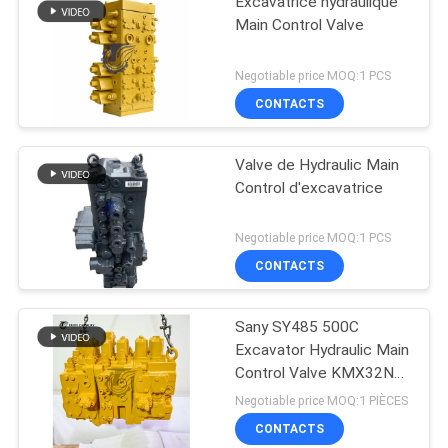
Excavatrice hydraulique
Main Control Valve
Negotiable price MOQ:1 PCS
CONTACTS
Valve de Hydraulic Main
Control d'excavatrice
Negotiable price MOQ:1 PCS
CONTACTS
Sany SY485 500C
Excavator Hydraulic Main
Control Valve KMX32NA
High Quality
Negotiable price MOQ:1 PIÈCES
CONTACTS