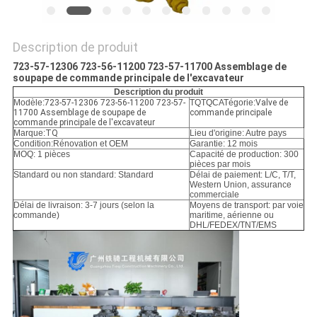
POLITIQUE
DE
CONFIDENTIALITÉ
Description de produit
723-57-12306 723-56-11200 723-57-11700 Assemblage de
soupape de commande principale de l'excavateur
Description du produit
Modèle:
723-57-12306 723-56-11200 723-57-
TQTQCATégorie:
Valve de
11700 Assemblage de soupape de
commande principale
commande principale de l'excavateur
Marque:
TQ
Lieu d'origine: Autre pays
Condition:
Rénovation et OEM
Garantie: 12 mois
MOQ: 1 pièces
Capacité de production: 300
pièces par mois
Standard ou non standard: Standard
Délai de paiement: L/C, T/T,
Western Union, assurance
commerciale
Délai de livraison: 3-7 jours (selon la
Moyens de transport: par voie
commande)
maritime, aérienne ou
DHL/FEDEX/TNT/EMS