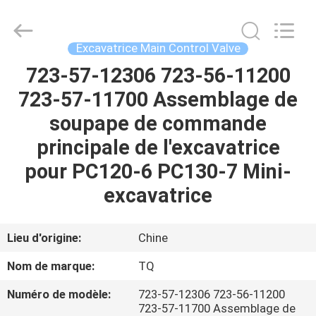
Tieqi
Construction
Machinery
Co.,
Ltd..
Excavatrice Main Control Valve
All
Rights
723-57-12306 723-56-11200
APERÇU
Reserved.
723-57-11700 Assemblage de
PRODUITS
soupape de commande
principale de l'excavatrice
VIDÉOS
pour PC120-6 PC130-7 Mini-
excavatrice
VR
SHOW
Lieu d'origine:
Chine
Nom de marque:
TQ
A
Numéro de modèle:
723-57-12306 723-56-11200
PROPOS
723-57-11700 Assemblage de