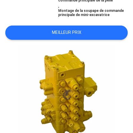
commande principale de la pelle
,
Montage de la soupape de commande
TOUS
principale de mini-excavatrice
LES
MEILLEUR PRIX
CAS
DEMANDE
DE
SOUMISSION
PLAN
DU
SITE