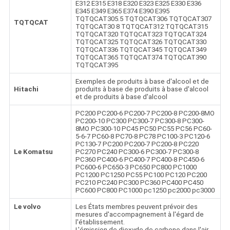
E312 E315 E318 E320 E323 E325 E330 E336
E345 E349 E365 E374 E390 E395
TQTQCAT305.5 TQTQCAT306 TQTQCAT307
TQTQCAT
TQTQCAT30 8 TQTQCAT312 TQTQCAT315
TQTQCAT320 TQTQCAT323 TQTQCAT324
TQTQCAT325 TQTQCAT326 TQTQCAT330
TQTQCAT336 TQTQCAT345 TQTQCAT349
TQTQCAT365 TQTQCAT374 TQTQCAT390
TQTQCAT395
Exemples de produits à base d'alcool et de
Hitachi
produits à base de produits à base d'alcool
et de produits à base d'alcool
PC200 PC200-6 PC200-7 PC200-8 PC200-8MO
PC200-10 PC300 PC300-7 PC300-8 PC300-
8MO PC300-10 PC45 PC50 PC55 PC56 PC60-
5-6-7 PC60-8 PC70-8 PC78 PC100-3 PC120-6
PC130-7 PC200 PC200-7 PC200-8 PC220
Le Komatsu
PC270 PC240 PC300-6 PC300-7 PC300-8
PC360 PC400-6 PC400-7 PC400-8 PC450-6
PC600-6 PC650-3 PC650 PC800 PC1000
PC1200 PC1250 PC55 PC100 PC120 PC200
PC210 PC240 PC300 PC360 PC400 PC450
PC600 PC800 PC1000 pc1250 pc2000 pc3000
Le volvo
Les États membres peuvent prévoir des
mesures d'accompagnement à l'égard de
l'établissement.
L'émission de dioxyde de carbone dans l'air