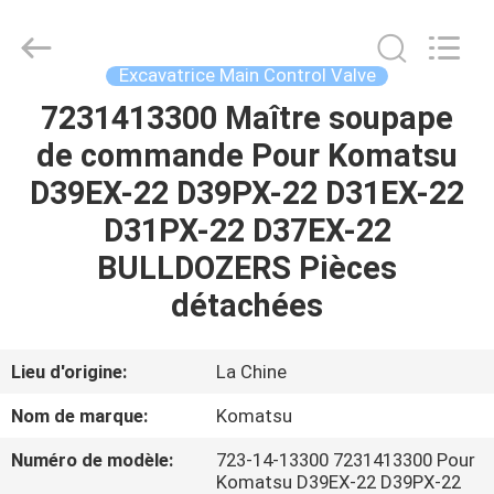
Tieqi
Construction
Machinery
Co.,
Ltd..
Excavatrice Main Control Valve
All
Rights
7231413300 Maître soupape
APERÇU
Reserved.
de commande Pour Komatsu
PRODUITS
D39EX-22 D39PX-22 D31EX-22
D31PX-22 D37EX-22
VIDÉOS
BULLDOZERS Pièces
détachées
VR
SHOW
Lieu d'origine:
La Chine
Nom de marque:
Komatsu
A
Numéro de modèle:
723-14-13300 7231413300 Pour
PROPOS
Komatsu D39EX-22 D39PX-22