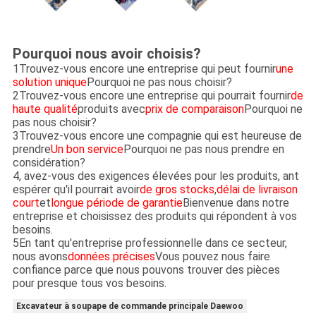
Pourquoi nous avoir choisis?
1Trouvez-vous encore une entreprise qui peut fournir
une
solution unique
Pourquoi ne pas nous choisir?
2Trouvez-vous encore une entreprise qui pourrait fournir
de
haute qualité
produits avec
prix de comparaison
Pourquoi ne
pas nous choisir?
3Trouvez-vous encore une compagnie qui est heureuse de
prendre
Un bon service
Pourquoi ne pas nous prendre en
considération?
4, avez-vous des exigences élevées pour les produits, ant
espérer qu'il pourrait avoir
de gros stocks
,
délai de livraison
court
et
longue période de garantie
Bienvenue dans notre
entreprise et choisissez des produits qui répondent à vos
besoins.
5En tant qu'entreprise professionnelle dans ce secteur,
nous avons
données précises
Vous pouvez nous faire
confiance parce que nous pouvons trouver des pièces
pour presque tous vos besoins.
Excavateur à soupape de commande principale Daewoo