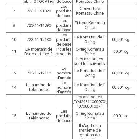
fabriTQTQCATion
de base
Komatsu Chine
Les
Couverture
7
723-11-21820
produits
Komatsu Chine
de base
Les
Filtreur Komatsu
8
723-11-14390
produits
Chine
de base
Les
Le Komatsu de l'
10
723-11-19130
produits
00,001 kg.
O-ring
de base
Le montant de
Pour les
O-ring Komatsu
11
00,01 kg.
l'aide est fixé à:
produits:
Chine
Les analogues
sont les suivants:
Le
Le Komatsu de l'
12
723-11-19110
nombre
00,001 kg.
O-ring
d'unités
Le
Le numéro de
Le Komatsu de l'
14
nombre
00,001 kg.
téléphone:
O-ring
d'unités
les analogues:
["YM24311000070",
"0700001007"]
Les
Le numéro de
O-ring Komatsu
15
produits
00,01 kg.
téléphone:
Chine
de base
Il s'agit d'un
système de
gestion de