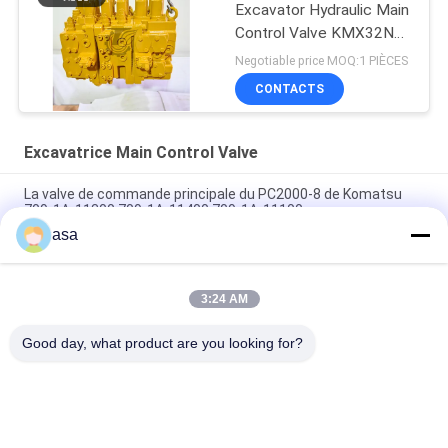
Excavator Hydraulic Main
Control Valve KMX32NA
High Quality
Negotiable price MOQ:1 PIÈCES
CONTACTS
Excavatrice Main Control Valve
La valve de commande principale du PC2000-8 de Komatsu
709-1A-11300 709-1A-11400 709-1A-11100
asa
PC160LC-7 PC160-7 Ventilateur de commande Excavateur
Komatsu, 723-57-16100 Excavateur pièces principales
3:24 AM
VOE14541591 Valve de commande principale de l'excavateur
pour Volvo EC290B EC290C FC329C
Good day, what product are you looking for?
Catégories populaires
Tous
Excavatrice 
Excavatrice Main 