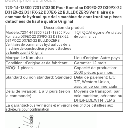
POLITIQUE
723-14-13300 7231413300 Pour Komatsu D39EX-22 D39PX-22
DE
D31EX-22 D31PX-22 D37EX-22 BULLDOZERS Ventilaire de
commande hydraulique de la machine de construction pièces
CONFIDENTIALITÉ
détachées de haute qualité Original
Description du produit
Modèle:
TQTQCATégorie:
723-14-13300 7231413300 Pour
Ventilateur
Komatsu D39EX-22 D39PX-22 D31EX-22
de commande
D31PX-22 D37EX-22 BULLDOZERS
Ventilaire de commande hydraulique de la
machine de construction pièces détachées
de haute qualité Original
Le Komatsu
Marque:
Lieu d'origine: Autre pays
Condition: d'origine et de fabricant
Garantie: 12 mois
MOQ: 1 pièces
Capacité de production:
1000 pièces par mois
Standard ou non standard: Standard
Délai de paiement: L/C,
T/T, Western Union,
assurance commerciale
Délai de livraison: 1 à 3 jours (selon
Moyens de transport: par
la commande)
voie maritime, aérienne ou
DHL/FEDEX/TNT/EMS
La garantie:
Nous vérifierons et enverrons des photos détaillées aux
acheteurs pour confirmation