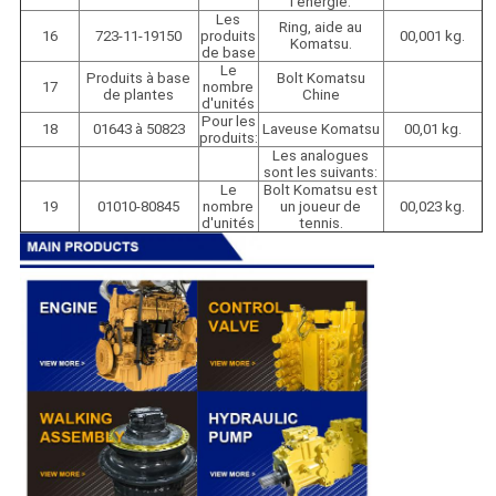
l'énergie.
Les
Ring, aide au
16
723-11-19150
produits
00,001 kg.
Komatsu.
de base
Le
Produits à base
Bolt Komatsu
17
nombre
de plantes
Chine
d'unités
Pour les
18
01643 à 50823
Laveuse Komatsu
00,01 kg.
produits:
Les analogues
sont les suivants:
Le
Bolt Komatsu est
19
01010-80845
nombre
un joueur de
00,023 kg.
d'unités
tennis.