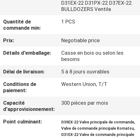
DE
D31EX-22 D31PX-22 D37EX-22
BULLDOZERS Ventila
NOUS
Quantité de
1 PCS
commande min:
VISITE
Prix:
Negotiable price
D'USINE
Détails d'emballage:
Casse en bois ou selon les
besoins
CONTRÔLE
Délai de livraison:
5 à 8 jours ouvrables
DE
Conditions de
Western Union, T/T
LA
paiement:
QUALITÉ
Capacité
300 pièces par mois
d'approvisionnement:
CONTACT
Point culminant:
,
D39EX-22 Valve principale de commande
,
Valve de commande principale Komatsu
D31EX-22 Valve de commande principale
NOUVELLES