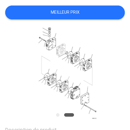
MEILLEUR PRIX
TOUS
LES
CAS
DEMANDE
DE
SOUMISSION
PLAN
DU
SITE
Description de produit