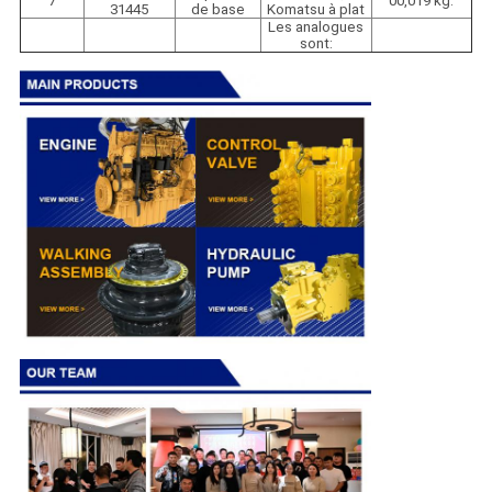
7
00,019 kg.
31445
de base
Komatsu à plat
Les analogues
sont: