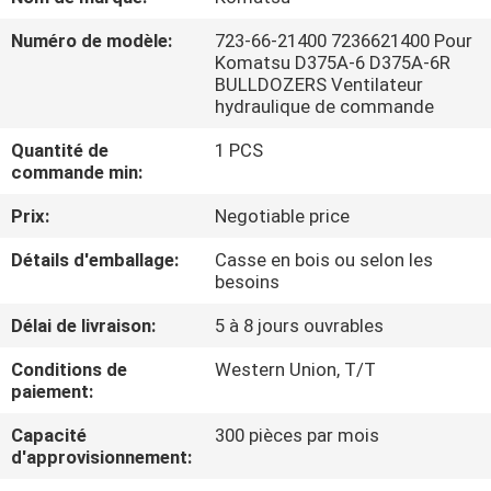
DE
Numéro de modèle:
723-66-21400 7236621400 Pour
NOUS
Komatsu D375A-6 D375A-6R
BULLDOZERS Ventilateur
hydraulique de commande
VISITE
Quantité de
1 PCS
D'USINE
commande min:
Prix:
Negotiable price
CONTRÔLE
Détails d'emballage:
Casse en bois ou selon les
DE
besoins
LA
Délai de livraison:
5 à 8 jours ouvrables
QUALITÉ
Conditions de
Western Union, T/T
paiement:
CONTACT
Capacité
300 pièces par mois
d'approvisionnement:
NOUVELLES