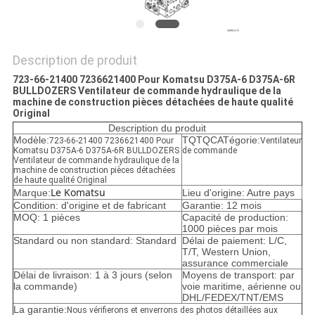
POLITIQUE
DE
CONFIDENTIALITÉ
Description de produit
723-66-21400 7236621400 Pour Komatsu D375A-6 D375A-6R
BULLDOZERS Ventilateur de commande hydraulique de la
machine de construction pièces détachées de haute qualité
Original
Description du produit
Modèle:
TQTQCATégorie:
723-66-21400 7236621400 Pour
Ventilateur
Komatsu D375A-6 D375A-6R BULLDOZERS
de commande
Ventilateur de commande hydraulique de la
machine de construction pièces détachées
de haute qualité Original
Le Komatsu
Marque:
Lieu d'origine: Autre pays
Condition: d'origine et de fabricant
Garantie: 12 mois
MOQ: 1 pièces
Capacité de production:
1000 pièces par mois
Standard ou non standard: Standard
Délai de paiement: L/C,
T/T, Western Union,
assurance commerciale
Délai de livraison: 1 à 3 jours (selon
Moyens de transport: par
la commande)
voie maritime, aérienne ou
DHL/FEDEX/TNT/EMS
La garantie:
Nous vérifierons et enverrons des photos détaillées aux