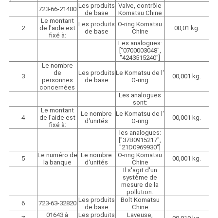
Les produits
Valve, contrôle
723-66-21400
de base
Komatsu Chine
Le montant
Les produits
O-ring Komatsu
2
de l'aide est
00,01 kg.
de base
Chine
fixé à:
Les analogues:
["0700003048",
"4243515240"]
Le nombre
de
Les produits
Le Komatsu de l'
3
00,001 kg.
personnes
de base
O-ring
concernées
Les analogues
sont:
Le montant
Le nombre
Le Komatsu de l'
4
de l'aide est
00,001 kg.
d'unités
O-ring
fixé à:
les analogues:
["37B0915217",
"21D0969930"]
Le numéro de
Le nombre
O-ring Komatsu
5
00,001 kg.
la banque
d'unités
Chine
Il s'agit d'un
système de
mesure de la
pollution.
Les produits
Bolt Komatsu
6
723-63-32820
de base
Chine
01643 à
Les produits
Laveuse,