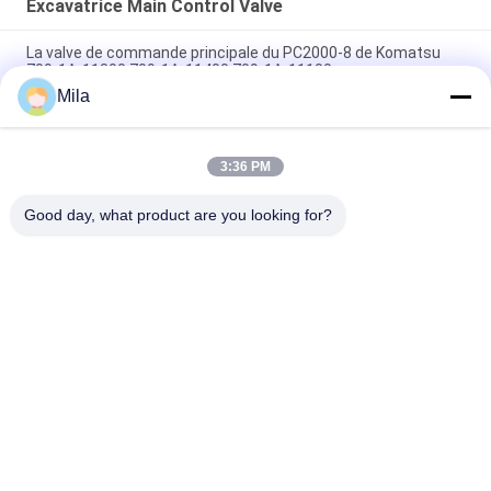
Excavatrice Main Control Valve
La valve de commande principale du PC2000-8 de Komatsu
709-1A-11300 709-1A-11400 709-1A-11100
Mila
PC160LC-7 PC160-7 Ventilateur de commande Excavateur
Komatsu, 723-57-16100 Excavateur pièces principales
3:36 PM
VOE14541591 Valve de commande principale de l'excavateur
pour Volvo EC290B EC290C FC329C
Good day, what product are you looking for?
Catégories populaires
Tous
Excavatrice 
Excavatrice Main 
Hydraulic Pump
Control Valve
Commande Finale 
Excavatrice Swing 
D'excavatrice
Gearbox
Pompe De 
Pièces De Pompe 
Ventilateur 
Hydraulique