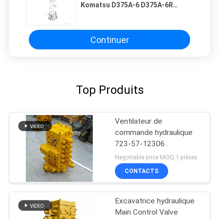
Komatsu D375A-6 D375A-6R
BULLDOZERS Ventilateur
hydraulique de commande
principale Machinerie de
construction Pièces de rechange
Continuer
de haute qualité Original
Top Produits
Ventilateur de
commande hydraulique
723-57-12306
Negotiable price MOQ:1 pièces
CONTACTS
Excavatrice hydraulique
Main Control Valve