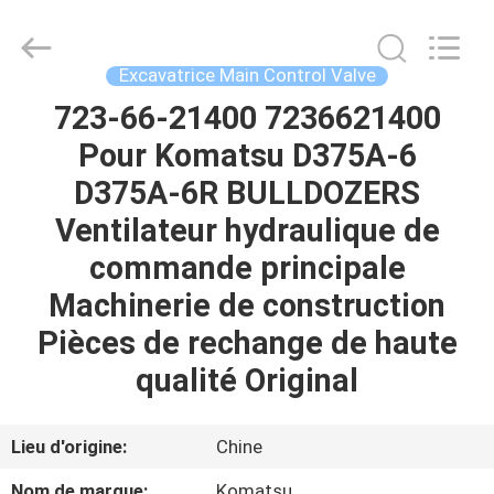
Tieqi
Construction
Machinery
Co.,
Ltd..
Excavatrice Main Control Valve
All
Rights
723-66-21400 7236621400
APERÇU
Reserved.
Pour Komatsu D375A-6
PRODUITS
D375A-6R BULLDOZERS
Ventilateur hydraulique de
VIDÉOS
commande principale
Machinerie de construction
VR
Pièces de rechange de haute
SHOW
qualité Original
A
Lieu d'origine:
Chine
PROPOS
Nom de marque:
Komatsu