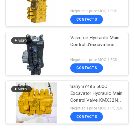
Negotiable price MOQ:1 PCS
CONTACTS
Valve de Hydraulic Main
Control d'excavatrice
Negotiable price MOQ:1 PCS
CONTACTS
Sany SY485 500C
Excavator Hydraulic Main
Control Valve KMX32NA
High Quality
Negotiable price MOQ:1 PIÈCES
CONTACTS