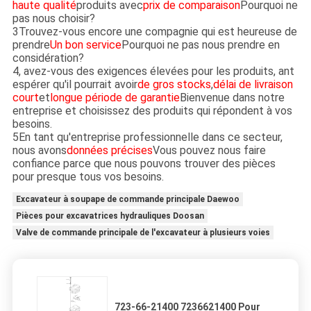
haute qualité
produits avec
prix de comparaison
Pourquoi ne
pas nous choisir?
3Trouvez-vous encore une compagnie qui est heureuse de
prendre
Un bon service
Pourquoi ne pas nous prendre en
considération?
4, avez-vous des exigences élevées pour les produits, ant
espérer qu'il pourrait avoir
de gros stocks
,
délai de livraison
court
et
longue période de garantie
Bienvenue dans notre
entreprise et choisissez des produits qui répondent à vos
besoins.
5En tant qu'entreprise professionnelle dans ce secteur,
nous avons
données précises
Vous pouvez nous faire
confiance parce que nous pouvons trouver des pièces
pour presque tous vos besoins.
Excavateur à soupape de commande principale Daewoo
Pièces pour excavatrices hydrauliques Doosan
Valve de commande principale de l'excavateur à plusieurs voies
723-66-21400 7236621400 Pour