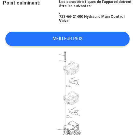
Point culminant:
Les caractéristiques de l'appareil doivent
être les suivantes:
,
TOUS
723-66-21400 Hydraulic Main Control
Valve
LES
CAS
MEILLEUR PRIX
DEMANDE
DE
SOUMISSION
PLAN
DU
SITE