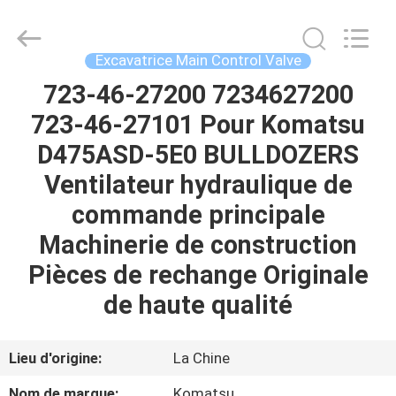
Tieqi
Construction
Machinery
Co.,
Ltd..
Excavatrice Main Control Valve
All
Rights
723-46-27200 7234627200
APERÇU
Reserved.
723-46-27101 Pour Komatsu
PRODUITS
D475ASD-5E0 BULLDOZERS
Ventilateur hydraulique de
VIDÉOS
commande principale
Machinerie de construction
VR
Pièces de rechange Originale
SHOW
de haute qualité
A
Lieu d'origine:
La Chine
PROPOS
Nom de marque:
Komatsu