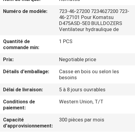
DE
Numéro de modèle:
723-46-27200 7234627200 723-
NOUS
46-27101 Pour Komatsu
D475ASD-5E0 BULLDOZERS
Ventilateur hydraulique de
VISITE
Quantité de
1 PCS
D'USINE
commande min:
Prix:
Negotiable price
CONTRÔLE
Détails d'emballage:
Casse en bois ou selon les
DE
besoins
LA
Délai de livraison:
5 à 8 jours ouvrables
QUALITÉ
Conditions de
Western Union, T/T
paiement:
CONTACT
Capacité
300 pièces par mois
d'approvisionnement:
NOUVELLES