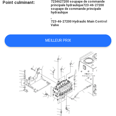
Point culminant:
7234627200 soupape de commande
principale hydraulique723-46-27200
soupape de commande principale
TOUS
hydraulique
,
LES
723-46-27200 Hydraulic Main Control
Valve
CAS
MEILLEUR PRIX
DEMANDE
DE
SOUMISSION
PLAN
DU
SITE