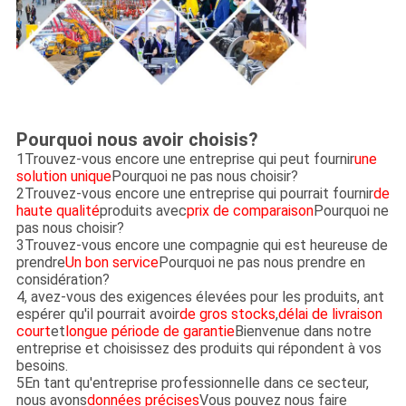
Pourquoi nous avoir choisis?
1Trouvez-vous encore une entreprise qui peut fournir
une
solution unique
Pourquoi ne pas nous choisir?
2Trouvez-vous encore une entreprise qui pourrait fournir
de
haute qualité
produits avec
prix de comparaison
Pourquoi ne
pas nous choisir?
3Trouvez-vous encore une compagnie qui est heureuse de
prendre
Un bon service
Pourquoi ne pas nous prendre en
considération?
4, avez-vous des exigences élevées pour les produits, ant
espérer qu'il pourrait avoir
de gros stocks
,
délai de livraison
court
et
longue période de garantie
Bienvenue dans notre
entreprise et choisissez des produits qui répondent à vos
besoins.
5En tant qu'entreprise professionnelle dans ce secteur,
nous avons
données précises
Vous pouvez nous faire