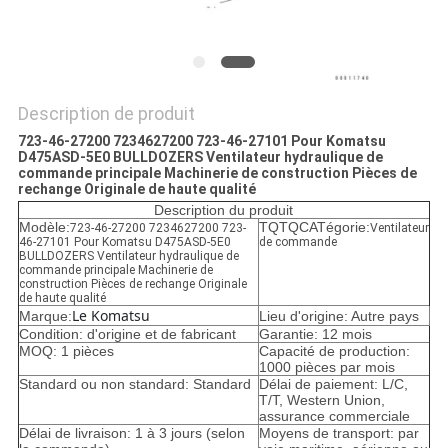
POLITIQUE
DE
CONFIDENTIALITÉ
Description de produit
723-46-27200 7234627200 723-46-27101 Pour Komatsu
D475ASD-5E0 BULLDOZERS Ventilateur hydraulique de
commande principale Machinerie de construction Pièces de
rechange Originale de haute qualité
Description du produit
Modèle:
TQTQCATégorie:
723-46-27200 7234627200 723-
Ventilateur
46-27101 Pour Komatsu D475ASD-5E0
de commande
BULLDOZERS Ventilateur hydraulique de
commande principale Machinerie de
construction Pièces de rechange Originale
de haute qualité
Le Komatsu
Marque:
Lieu d'origine: Autre pays
Condition: d'origine et de fabricant
Garantie: 12 mois
MOQ: 1 pièces
Capacité de production:
1000 pièces par mois
Standard ou non standard: Standard
Délai de paiement: L/C,
T/T, Western Union,
assurance commerciale
Délai de livraison: 1 à 3 jours (selon
Moyens de transport: par