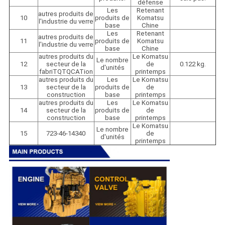
défense
Les
Retenant
autres produits de
10
produits de
Komatsu
l'industrie du verre
base
Chine
Les
Retenant
autres produits de
11
produits de
Komatsu
l'industrie du verre
base
Chine
autres produits du
Le Komatsu
Le nombre
12
secteur de la
de
0.122 kg.
d'unités
fabriTQTQCATion
printemps
autres produits du
Les
Le Komatsu
13
secteur de la
produits de
de
construction
base
printemps
autres produits du
Les
Le Komatsu
14
secteur de la
produits de
de
construction
base
printemps
Le Komatsu
Le nombre
15
723-46-14340
de
d'unités
printemps