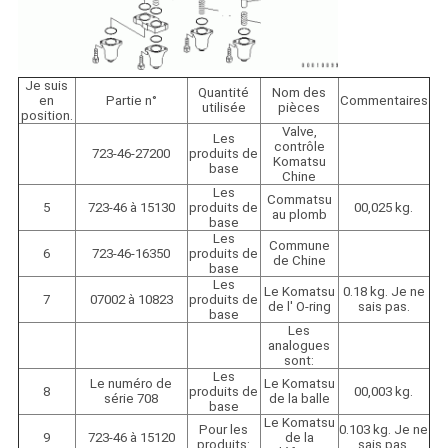
Je suis
Quantité
Nom des
en
Partie n°
Commentaires
utilisée
pièces
position.
Valve,
Les
contrôle
723-46-27200
produits de
Komatsu
base
Chine
Les
Commatsu
5
723-46 à 15130
produits de
00,025 kg.
au plomb
base
Les
Commune
6
723-46-16350
produits de
de Chine
base
Les
Le Komatsu
0.18 kg. Je ne
7
07002 à 10823
produits de
de l' O-ring
sais pas.
base
Les
analogues
sont:
Les
Le numéro de
Le Komatsu
8
produits de
00,003 kg.
série 708
de la balle
base
Le Komatsu
Pour les
0.103 kg. Je ne
9
723-46 à 15120
de la
produits:
sais pas.