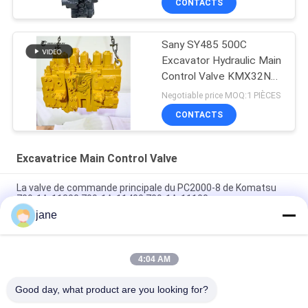
CONTACTS
Sany SY485 500C
Excavator Hydraulic Main
Control Valve KMX32NA
High Quality
Negotiable price MOQ:1 PIÈCES
CONTACTS
Excavatrice Main Control Valve
La valve de commande principale du PC2000-8 de Komatsu
709-1A-11300 709-1A-11400 709-1A-11100
jane
PC160LC-7 PC160-7 Ventilateur de commande Excavateur
Komatsu, 723-57-16100 Excavateur pièces principales
4:04 AM
VOE14541591 Valve de commande principale de l'excavateur
pour Volvo EC290B EC290C FC329C
Good day, what product are you looking for?