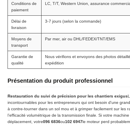
Conditions de
LC, T/T, Western Union, assurance commerci
paiement
Délai de
3-7 jours (selon la commande)
livraison
Moyens de
Par mer, air ou DHL/FEDEX/TNT/EMS
transport
Garantie de
Nous vérifions et envoyons des photos détaill
qualité
expédition
Présentation du produit professionnel
Restauration du suivi de précision pour les chantiers exigus
L
incontournables pour les entrepreneurs qui ont besoin d'une gran
à contre-tourner dans un sol mou et à grimper facilement sur le
l’efficacité volumétrique de la transmission finale. Si votre machin
déplacement, votre
096 6836
ou
102 6947
le moteur perd probableme