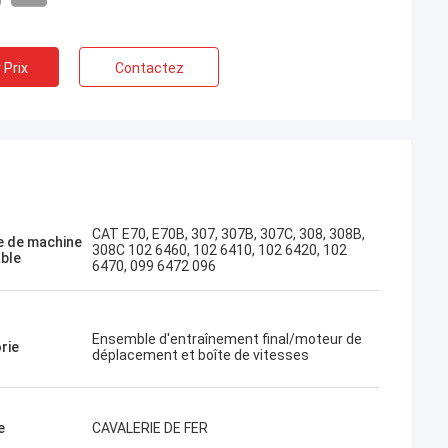
 Prix
Contactez
Jose
ette entreprise. Ils sont
onnels et amicaux. Excellent
et conseils amicaux, livraison
CAT E70, E70B, 307, 307B, 307C, 308, 308B,
 de machine
Très bon prix. Je veux commander
308C 102 6460, 102 6410, 102 6420, 102
able
u quand j'en aurai besoin.
6470, 099 6472 096
Ensemble d'entraînement final/moteur de
rie
déplacement et boîte de vitesses
e
CAVALERIE DE FER