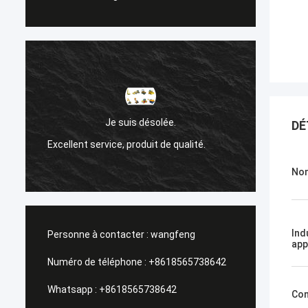
Sanok Nižehorodsky est une ville du nord
lée.
DÉ
de la Russie.
 de qualité.
Un service de gestion, une visite rapide.
Nom
Ind
Personne à contacter :
wangfeng
app
Numéro de téléphone :
+8618565738642
Whatsapp :
+8618565738642
Con