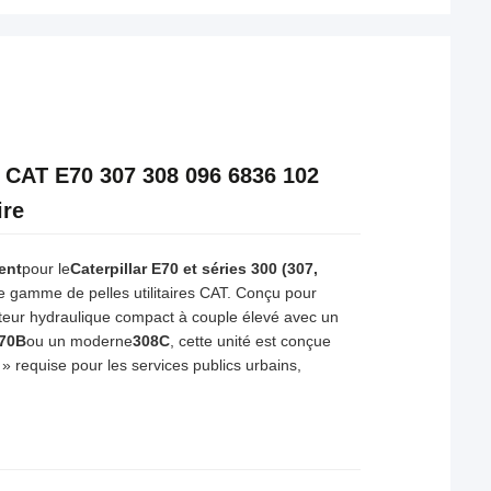
 CAT E70 307 308 096 6836 102
ire
ent
pour le
Caterpillar E70 et séries 300 (307,
e gamme de pelles utilitaires CAT. Conçu pour
teur hydraulique compact à couple élevé avec un
70B
ou un moderne
308C
, cette unité est conçue
» requise pour les services publics urbains,