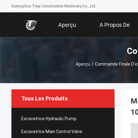
Guangzhou Tieqi Construction Machinery Co., Ltd.
Aperçu
A Propos De
Co
Nous
Aperçu
/
Commande Finale D'e
Tous Les Produits
Mo
10
Excavatrice Hydraulic Pump
Excavatrice Main Control Valve