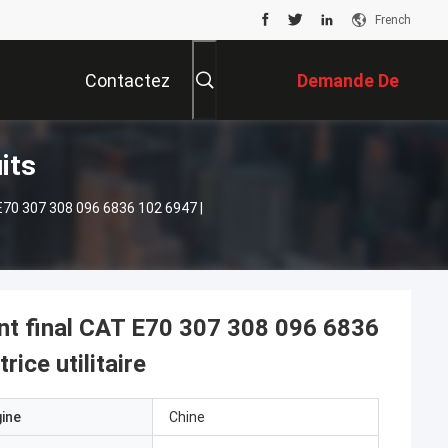
French
Contactez
Demande De
its
Nous
Soumission
70 307 308 096 6836 102 6947 |
t final CAT E70 307 308 096 6836
ice utilitaire
gine
Chine