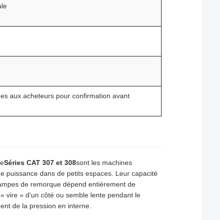
ale
ées aux acheteurs pour confirmation avant
e
Séries CAT 307 et 308
sont les machines
de puissance dans de petits espaces. Leur capacité
s rampes de remorque dépend entièrement de
e « vire » d'un côté ou semble lente pendant le
nt de la pression en interne.