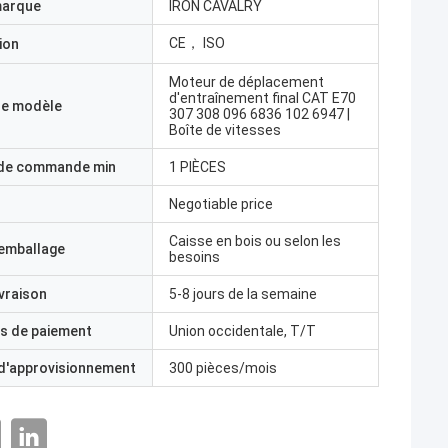
marque
IRON CAVALRY
CE， ISO
ion
Moteur de déplacement
d'entraînement final CAT E70
e modèle
307 308 096 6836 102 6947 |
Boîte de vitesses
 de commande min
1 PIÈCES
Negotiable price
Caisse en bois ou selon les
'emballage
besoins
ivraison
5-8 jours de la semaine
s de paiement
Union occidentale, T/T
 d'approvisionnement
300 pièces/mois