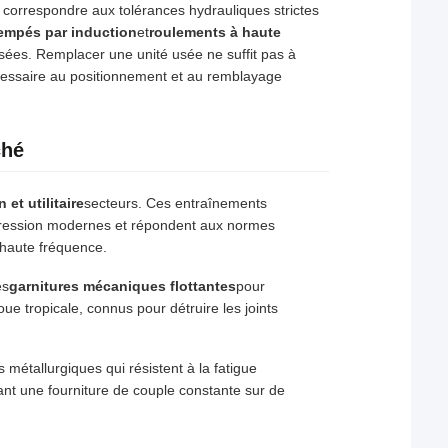
orrespondre aux tolérances hydrauliques strictes
empés par induction
et
roulements à haute
isées. Remplacer une unité usée ne suffit pas à
» nécessaire au positionnement et au remblayage
ché
 et utilitaire
secteurs. Ces entraînements
pression modernes et répondent aux normes
à haute fréquence.
es
garnitures mécaniques flottantes
pour
ue tropicale, connus pour détruire les joints
métallurgiques qui résistent à la fatigue
ant une fourniture de couple constante sur de