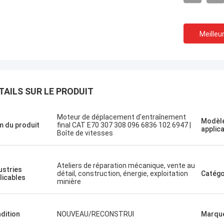
Meilleur
J'aime c
Le projet d'établissement
TAILS SUR LE PRODUIT
professi
Un shopping agréable
service 
Moteur de déplacement d'entraînement
Modèle
rapide. 
 du produit
final CAT E70 307 308 096 6836 102 6947 |
applic
à nouvea
Boîte de vitesses
Ateliers de réparation mécanique, vente au
ustries
détail, construction, énergie, exploitation
Catégo
licables
minière
dition
NOUVEAU/RECONSTRUI
Marqu