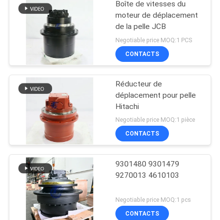
Boîte de vitesses du
moteur de déplacement
de la pelle JCB
Negotiable price MOQ:1 PCS
CONTACTS
Réducteur de
déplacement pour pelle
Hitachi
Negotiable price MOQ:1 pièce
CONTACTS
9301480 9301479
9270013 4610103
Negotiable price MOQ:1 pcs
CONTACTS