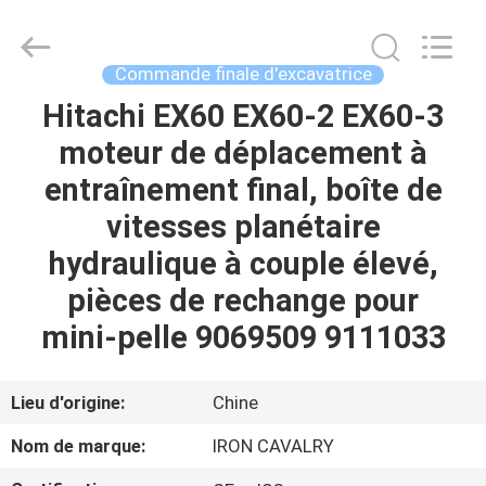
Tieqi
Construction
Machinery
Co.,
Ltd..
Commande finale d'excavatrice
All
Rights
Hitachi EX60 EX60-2 EX60-3
APERÇU
Reserved.
moteur de déplacement à
PRODUITS
entraînement final, boîte de
vitesses planétaire
VIDÉOS
hydraulique à couple élevé,
pièces de rechange pour
VR
mini-pelle 9069509 9111033
SHOW
Lieu d'origine:
Chine
A
Nom de marque:
IRON CAVALRY
PROPOS