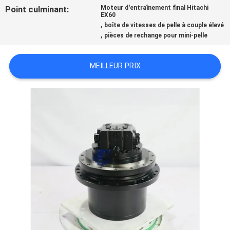
Point culminant:
Moteur d'entraînement final Hitachi
EX60
,
TOUS
boîte de vitesses de pelle à couple élevé
,
pièces de rechange pour mini-pelle
LES
CAS
MEILLEUR PRIX
DEMANDE
DE
SOUMISSION
SITEMAP
POLITIQUE
DE