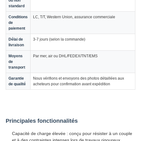
ou non
standard
Conditions
LC, T/T, Western Union, assurance commerciale
de
paiement
Délai de
3-7 jours (selon la commande)
livraison
Moyens
Par mer, air ou DHL/FEDEX/TNT/EMS
de
transport
Garantie
Nous vérifions et envoyons des photos détaillées aux
de qualité
acheteurs pour confirmation avant expédition
Principales fonctionnalités
Capacité de charge élevée : conçu pour résister à un couple
et à des contraintes intenses lors de travaux rigoureux