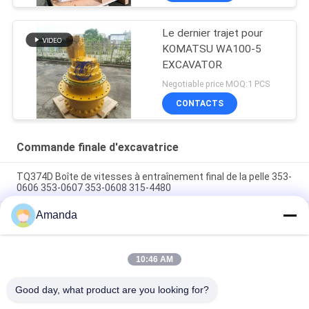
Le dernier trajet pour
KOMATSU WA100-5
EXCAVATOR
Negotiable price MOQ:1 PCS
CONTACTS
Commande finale d'excavatrice
TQ374D Boîte de vitesses à entraînement final de la pelle 353-
0606 353-0607 353-0608 315-4480
Amanda
353-0528 333-3036 Excavateur à entraînement final moteur
hydraulique adapté TQ345D TQ349D
Danfoss BMVT41 moteur hydraulique d'entraînement final
10:46 AM
peut être adapté à 5 ~ 6 tonnes de chargeurs de roulement à
skid steer
Good day, what product are you looking for?