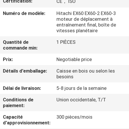
Certification:
CE， ISO
DE
NOUS
Numéro de modèle:
Hitachi EX60 EX60-2 EX60-3
moteur de déplacement à
entraînement final, boîte de
vitesses planétaire
VISITE
D'USINE
Quantité de
1 PIÈCES
commande min:
CONTRÔLE
Prix:
Negotiable price
DE
Détails d'emballage:
Caisse en bois ou selon les
besoins
LA
Délai de livraison:
5-8 jours de la semaine
QUALITÉ
Conditions de
Union occidentale, T/T
paiement:
CONTACT
Capacité
300 pièces/mois
d'approvisionnement:
NOUVELLES