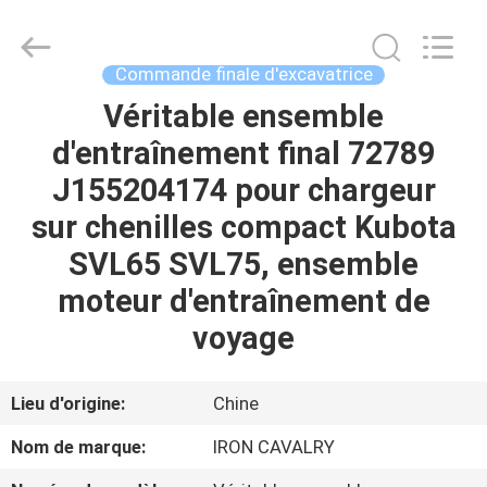
Tieqi
Construction
Machinery
Co.,
Ltd..
Commande finale d'excavatrice
All
Rights
Véritable ensemble
APERÇU
Reserved.
d'entraînement final 72789
PRODUITS
J155204174 pour chargeur
sur chenilles compact Kubota
VIDÉOS
SVL65 SVL75, ensemble
moteur d'entraînement de
VR
voyage
SHOW
Lieu d'origine:
Chine
A
Nom de marque:
IRON CAVALRY
PROPOS