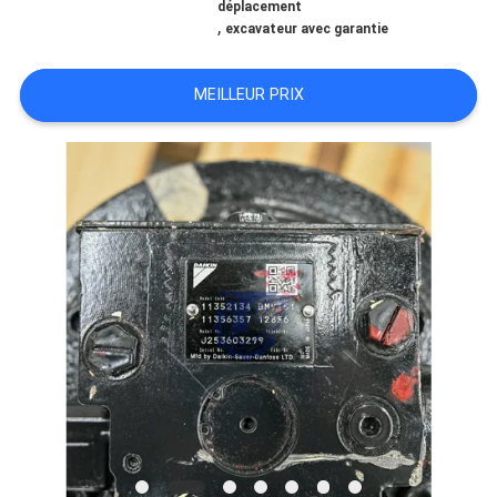
déplacement
,
excavateur avec garantie
TOUS
LES
MEILLEUR PRIX
CAS
DEMANDE
DE
SOUMISSION
SITEMAP
POLITIQUE
DE