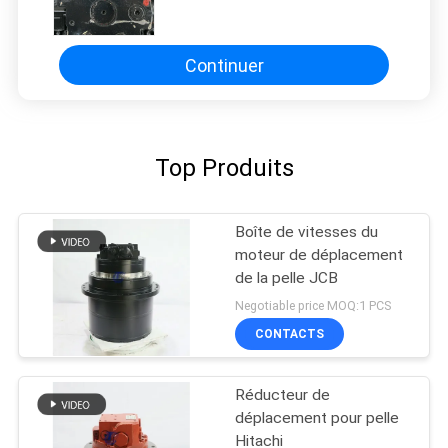
J155204174 pour chargeur sur
chenilles compact Kubota SVL65
SVL75, ensemble moteur
d'entraînement de voyage
Continuer
Top Produits
Boîte de vitesses du
moteur de déplacement
de la pelle JCB
Negotiable price MOQ:1 PCS
CONTACTS
Réducteur de
déplacement pour pelle
Hitachi