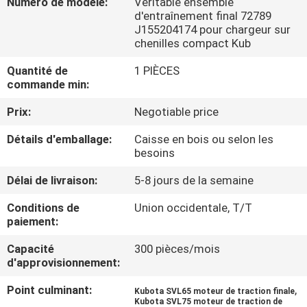
Numéro de modèle:
Véritable ensemble
DE
d'entraînement final 72789
NOUS
J155204174 pour chargeur sur
chenilles compact Kub
Quantité de
1 PIÈCES
VISITE
commande min:
D'USINE
Prix:
Negotiable price
Détails d'emballage:
Caisse en bois ou selon les
CONTRÔLE
besoins
DE
Délai de livraison:
5-8 jours de la semaine
LA
Conditions de
Union occidentale, T/T
QUALITÉ
paiement:
Capacité
300 pièces/mois
CONTACT
d'approvisionnement:
Point culminant:
,
Kubota SVL65 moteur de traction finale
NOUVELLES
Kubota SVL75 moteur de traction de