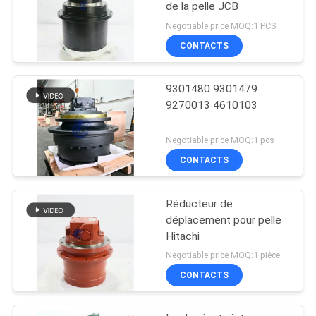
de la pelle JCB
Negotiable price MOQ:1 PCS
CONTACTS
9301480 9301479
9270013 4610103
Negotiable price MOQ:1 pcs
CONTACTS
Réducteur de
déplacement pour pelle
Hitachi
Negotiable price MOQ:1 pièce
CONTACTS