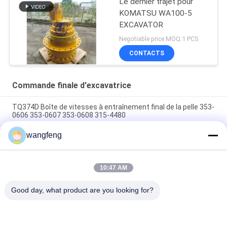
Le dernier trajet pour
KOMATSU WA100-5
EXCAVATOR
Negotiable price MOQ:1 PCS
CONTACTS
Commande finale d'excavatrice
TQ374D Boîte de vitesses à entraînement final de la pelle 353-
0606 353-0607 353-0608 315-4480
wangfeng
353-0528 333-3036 Excavateur à entraînement final moteur
hydraulique adapté TQ345D TQ349D
Danfoss BMVT41 moteur hydraulique d'entraînement final
10:47 AM
peut être adapté à 5 ~ 6 tonnes de chargeurs de roulement à
skid steer
Good day, what product are you looking for?
Catégories populaires
Tous