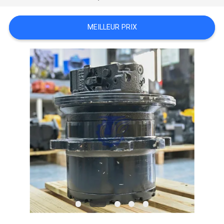
TOUS
MEILLEUR PRIX
LES
CAS
DEMANDE
DE
SOUMISSION
SITEMAP
POLITIQUE
DE