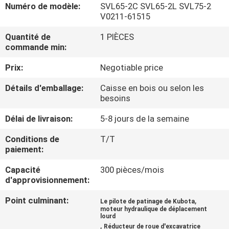
DE
Numéro de modèle:
SVL65-2C SVL65-2L SVL75-2
V0211-61515
NOUS
Quantité de
1 PIÈCES
commande min:
VISITE
Prix:
Negotiable price
D'USINE
Détails d'emballage:
Caisse en bois ou selon les
besoins
CONTRÔLE
Délai de livraison:
5-8 jours de la semaine
DE
Conditions de
T/T
LA
paiement:
QUALITÉ
Capacité
300 pièces/mois
d'approvisionnement:
CONTACT
Point culminant:
,
Le pilote de patinage de Kubota
moteur hydraulique de déplacement
lourd
NOUVELLES
,
Réducteur de roue d'excavatrice