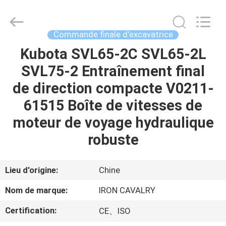
Tieqi
Construction
Machinery
Co.,
Ltd..
Commande finale d'excavatrice
All
Rights
Kubota SVL65-2C SVL65-2L
APERÇU
Reserved.
SVL75-2 Entraînement final
PRODUITS
de direction compacte V0211-
61515 Boîte de vitesses de
VIDÉOS
moteur de voyage hydraulique
robuste
VR
SHOW
Lieu d'origine:
Chine
Nom de marque:
IRON CAVALRY
A
Certification:
CE、ISO
PROPOS