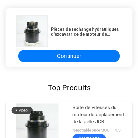
Pièces de rechange hydrauliques
d'excavatrice de moteur de
voyage de Doosan DX160LC
DX180LC Final Drive 170401-
00079 K1017674
Continuer
Top Produits
Boîte de vitesses du
moteur de déplacement
de la pelle JCB
Negotiable price MOQ:1 PCS