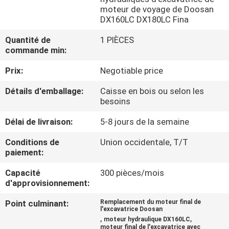
DE
moteur de voyage de Doosan
DX160LC DX180LC Fina
NOUS
Quantité de
1 PIÈCES
commande min:
VISITE
Prix:
Negotiable price
D'USINE
Détails d'emballage:
Caisse en bois ou selon les
besoins
CONTRÔLE
Délai de livraison:
5-8 jours de la semaine
DE
LA
Conditions de
Union occidentale, T/T
paiement:
QUALITÉ
Capacité
300 pièces/mois
d'approvisionnement:
CONTACT
Point culminant:
Remplacement du moteur final de
l'excavatrice Doosan
,
,
moteur hydraulique DX160LC
NOUVELLES
moteur final de l'excavatrice avec