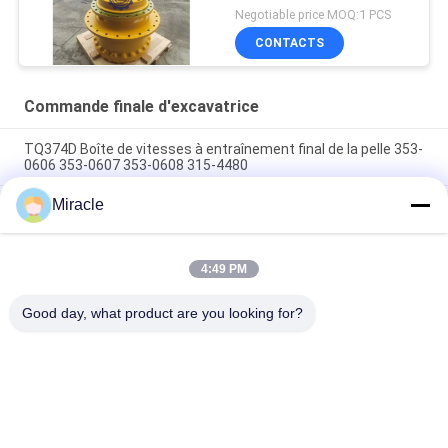
Negotiable price MOQ:1 PCS
CONTACTS
Commande finale d'excavatrice
TQ374D Boîte de vitesses à entraînement final de la pelle 353-
0606 353-0607 353-0608 315-4480
Miracle
353-0528 333-3036 Excavateur à entraînement final moteur
hydraulique adapté TQ345D TQ349D
Danfoss BMVT41 moteur hydraulique d'entraînement final
4:49 PM
peut être adapté à 5 ~ 6 tonnes de chargeurs de roulement à
skid steer
Good day, what product are you looking for?
Catégories populaires
Tous
Excavatrice 
Excavatrice Main 
Hydraulic Pump
Control Valve