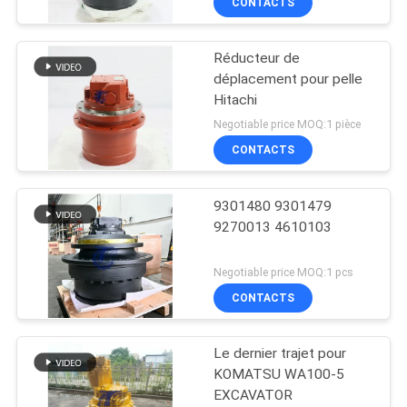
CONTACTS
Réducteur de
déplacement pour pelle
Hitachi
Negotiable price MOQ:1 pièce
CONTACTS
9301480 9301479
9270013 4610103
Negotiable price MOQ:1 pcs
CONTACTS
Le dernier trajet pour
KOMATSU WA100-5
EXCAVATOR