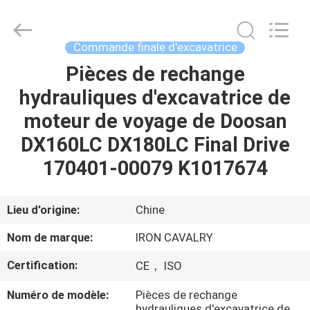
Tieqi
Construction
Machinery
Co.,
Ltd..
Commande finale d'excavatrice
All
Rights
Pièces de rechange
APERÇU
Reserved.
hydrauliques d'excavatrice de
PRODUITS
moteur de voyage de Doosan
DX160LC DX180LC Final Drive
VIDÉOS
170401-00079 K1017674
VR
Lieu d'origine:
Chine
SHOW
Nom de marque:
IRON CAVALRY
Certification:
CE， ISO
A
PROPOS
Numéro de modèle:
Pièces de rechange
hydrauliques d'excavatrice de