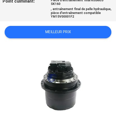
Point culminant:
Pièce d'entraînement final Kobelco
SK160
,
,
entraînement final de pelle hydraulique
TOUS
pièce d'entraînement compatible
YM15V00001F2
LES
CAS
MEILLEUR PRIX
DEMANDE
DE
SOUMISSION
SITEMAP
POLITIQUE
DE