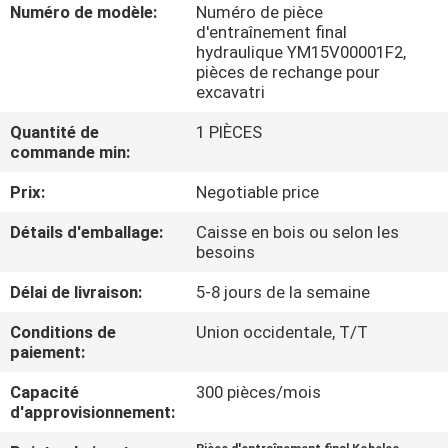
DE
Numéro de modèle:
Numéro de pièce
d'entraînement final
NOUS
hydraulique YM15V00001F2,
pièces de rechange pour
excavatri
VISITE
Quantité de
1 PIÈCES
D'USINE
commande min:
Prix:
Negotiable price
CONTRÔLE
Détails d'emballage:
Caisse en bois ou selon les
DE
besoins
LA
Délai de livraison:
5-8 jours de la semaine
QUALITÉ
Conditions de
Union occidentale, T/T
paiement:
CONTACT
Capacité
300 pièces/mois
d'approvisionnement:
NOUVELLES