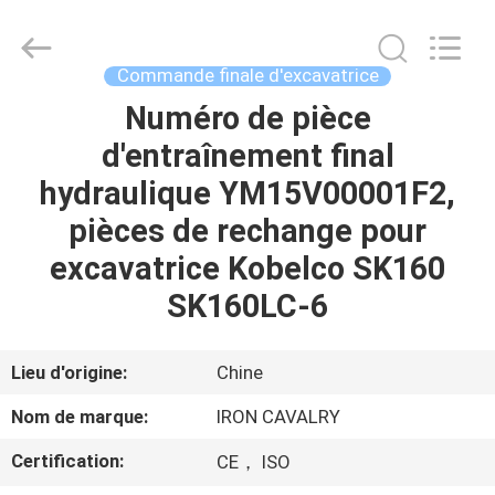
Tieqi
Construction
Machinery
Co.,
Ltd..
Commande finale d'excavatrice
All
Rights
Numéro de pièce
APERÇU
Reserved.
d'entraînement final
PRODUITS
hydraulique YM15V00001F2,
pièces de rechange pour
VIDÉOS
excavatrice Kobelco SK160
SK160LC-6
VR
SHOW
Lieu d'origine:
Chine
Nom de marque:
IRON CAVALRY
A
Certification:
CE， ISO
PROPOS