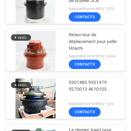
de la pelle JCB
Negotiable price MOQ:1 PCS
CONTACTS
Réducteur de
déplacement pour pelle
Hitachi
Negotiable price MOQ:1 pièce
CONTACTS
9301480 9301479
9270013 4610103
Negotiable price MOQ:1 pcs
CONTACTS
Le dernier trajet pour