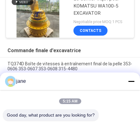
KOMATSU WA100-5
EXCAVATOR
Negotiable price MOQ:1 PCS
CONTACTS
Commande finale d'excavatrice
TQ374D Boîte de vitesses à entraînement final de la pelle 353-
0606 353-0607 353-0608 315-4480
jane
353-0528 333-3036 Excavateur à entraînement final moteur
hydraulique adapté TQ345D TQ349D
Danfoss BMVT41 moteur hydraulique d'entraînement final
5:15 AM
peut être adapté à 5 ~ 6 tonnes de chargeurs de roulement à
skid steer
Good day, what product are you looking for?
Catégories populaires
Tous