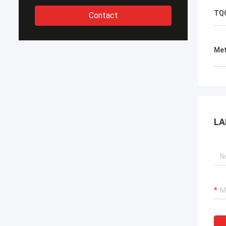
TQC
Contact
Met
LA