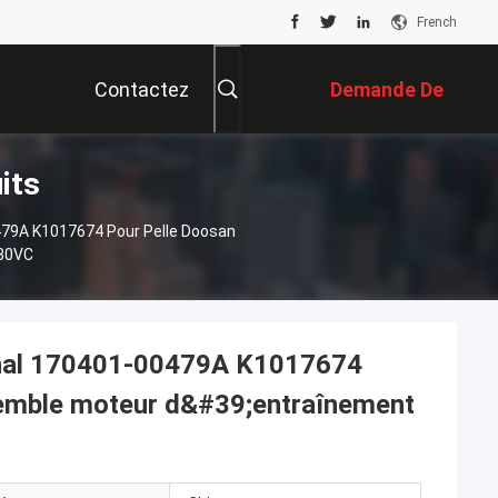
French
Contactez
Demande De
its
Nous
Soumission
479A K1017674 Pour Pelle Doosan
M30VC
inal 170401-00479A K1017674
emble moteur d&#39;entraînement