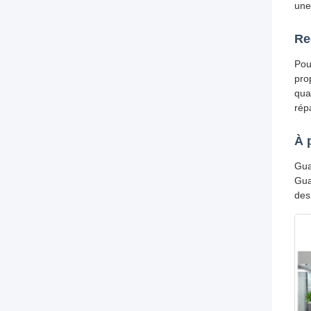
une
Re
Pou
pro
qua
rép
À 
Gua
Gua
des