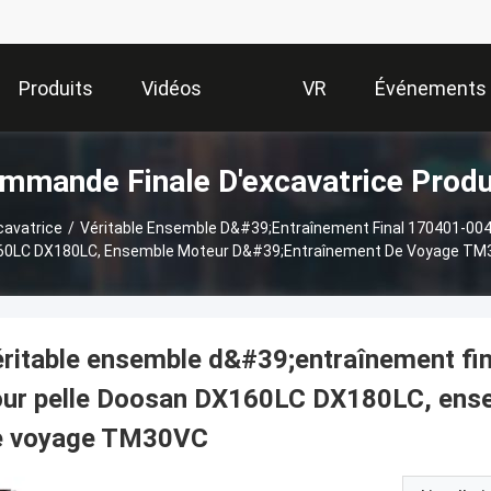
Produits
Vidéos
VR
Événements
mmande Finale D'excavatrice Produ
Show
avatrice
/
Véritable Ensemble D&#39;entraînement Final 170401-00
0LC DX180LC, Ensemble Moteur D&#39;entraînement De Voyage T
éritable ensemble d&#39;entraînement f
our pelle Doosan DX160LC DX180LC, ens
e voyage TM30VC