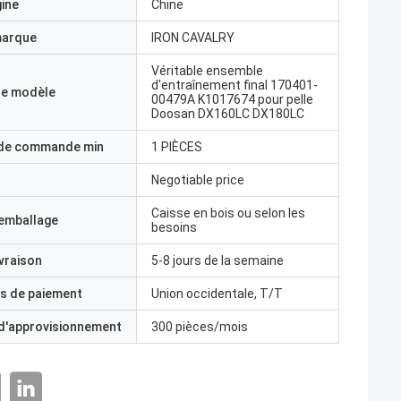
gine
Chine
marque
IRON CAVALRY
Véritable ensemble
d'entraînement final 170401-
e modèle
00479A K1017674 pour pelle
Doosan DX160LC DX180LC
 de commande min
1 PIÈCES
Negotiable price
Caisse en bois ou selon les
'emballage
besoins
ivraison
5-8 jours de la semaine
s de paiement
Union occidentale, T/T
 d'approvisionnement
300 pièces/mois