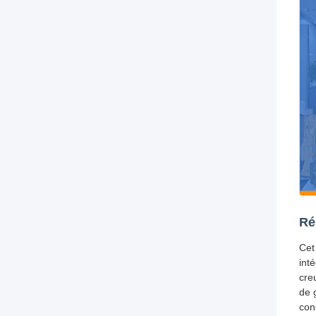
Ré
Cet
int
cre
de 
con