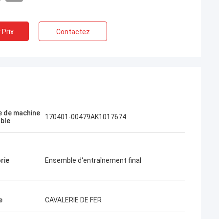
 Prix
Contactez
Jose
J'aime cette entreprise. Ils sont
professionnels et amicaux. Excellent
service et conseils amicaux, livraison
 de machine
170401-00479AK1017674
rapide. Très bon prix. Je veux commander
able
à nouveau quand j'en aurai besoin.
rie
Ensemble d'entraînement final
e
CAVALERIE DE FER