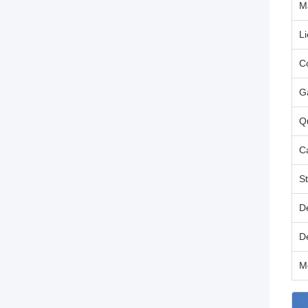
M
Li
C
G
Qu
C
S
D
Dé
M