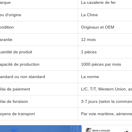
arque
La cavalerie de fer
eu d'origine
La Chine
ondition
Originaux et OEM
arantie
12 mois
antité de produit
1 pièces
apacité de production
1000 pièces par mois
tandard ou non standard
La norme
élai de paiement
L/C, T/T, Western Union, 
lai de livraison
3-7 jours (selon la comma
oyens de transport
Par voie maritime, aérie