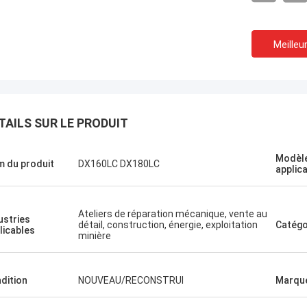
Meilleur
du nord
TAILS SUR LE PRODUIT
Le projet d'établissement
Un shopping agréable
pide.
Modèle
 du produit
DX160LC DX180LC
applic
Ateliers de réparation mécanique, vente au
ustries
détail, construction, énergie, exploitation
Catégo
licables
minière
dition
NOUVEAU/RECONSTRUI
Marqu