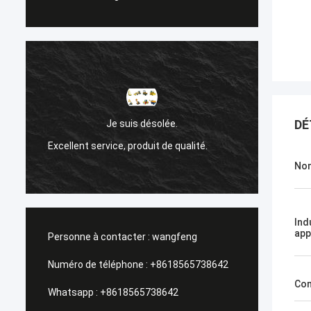
Sanok Nižehorodsky est une ville 
DÉ
uis désolée.
de la Russie.
 produit de qualité.
Un service de gestion, une visite ra
Nom
Ind
app
Personne à contacter :
wangfeng
Numéro de téléphone :
+8618565738642
Con
Whatsapp :
+8618565738642