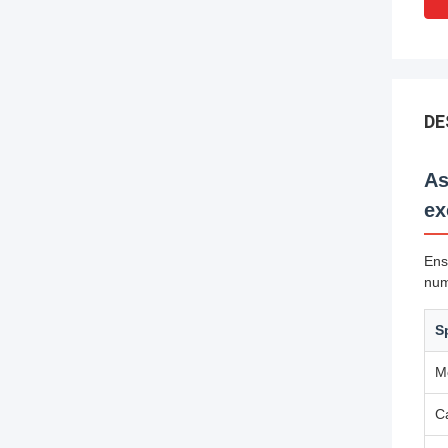
DE
As
ex
Ens
num
S
M
C