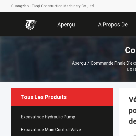
Guangzhou Tieqi Construction Machinery Co., Ltd.
Aperçu
A Propos De
Co
Nous
Aperçu
/
Commande Finale D'exc
DX16
Tous Les Produits
V
p
Excavatrice Hydraulic Pump
d
Excavatrice Main Control Valve