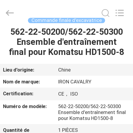
Tieqi
Construction
Machinery
Co.,
Ltd..
Commande finale d'excavatrice
All
Rights
562-22-50200/562-22-50300
APERÇU
Reserved.
Ensemble d'entraînement
PRODUITS
final pour Komatsu HD1500-8
VIDÉOS
Lieu d'origine:
Chine
Nom de marque:
IRON CAVALRY
VR
Certification:
CE， ISO
SHOW
Numéro de modèle:
562-22-50200/562-22-50300
Ensemble d'entraînement final
A
pour Komatsu HD1500-8
PROPOS
Quantité de
1 PIÈCES