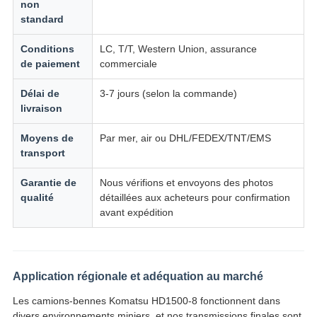
non
standard
Conditions
LC, T/T, Western Union, assurance
de paiement
commerciale
Délai de
3-7 jours (selon la commande)
livraison
Moyens de
Par mer, air ou DHL/FEDEX/TNT/EMS
transport
Garantie de
Nous vérifions et envoyons des photos
qualité
détaillées aux acheteurs pour confirmation
avant expédition
Application régionale et adéquation au marché
Les camions-bennes Komatsu HD1500-8 fonctionnent dans
divers environnements miniers, et nos transmissions finales sont