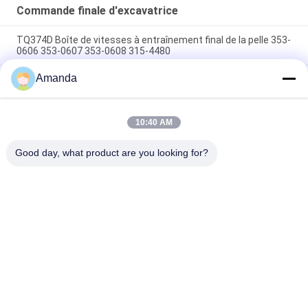
Commande finale d'excavatrice
TQ374D Boîte de vitesses à entraînement final de la pelle 353-
0606 353-0607 353-0608 315-4480
Amanda
353-0528 333-3036 Excavateur à entraînement final moteur
hydraulique adapté TQ345D TQ349D
Danfoss BMVT41 moteur hydraulique d'entraînement final
10:40 AM
peut être adapté à 5 ~ 6 tonnes de chargeurs de roulement à
skid steer
Good day, what product are you looking for?
Catégories populaires
Tous
Excavatrice 
Excavatrice Main 
Hydraulic Pump
Control Valve
Commande Finale 
Excavatrice Swing 
D'excavatrice
Gearbox
Pompe De 
Pièces De Pompe 