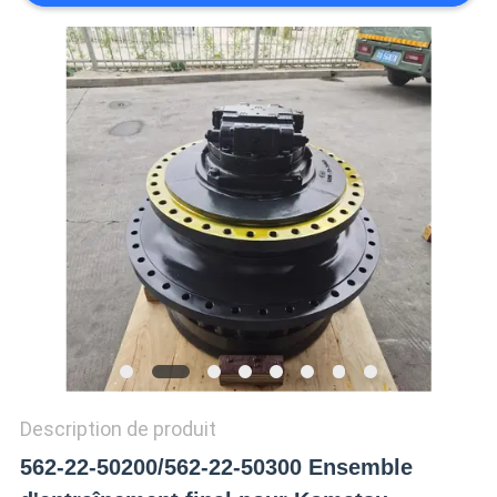
TOUS
LES
CAS
DEMANDE
DE
SOUMISSION
SITEMAP
POLITIQUE
Description de produit
DE
562-22-50200/562-22-50300 Ensemble