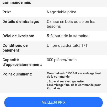
DE
commande min:
NOUS
Prix:
Negotiable price
Détails d'emballage:
Caisse en bois ou selon les
VISITE
besoins
D'USINE
Délai de livraison:
5-8 jours de la semaine
Conditions de
Union occidentale, T/T
CONTRÔLE
paiement:
DE
Capacité
300 pièces/mois
d'approvisionnement:
LA
QUALITÉ
Point culminant:
Commatsu HD1500-8 assemblage final
de la commande
,
,
Excavateur avec garantie
assemblage final de la commande pour
CONTACT
Komatsu
MEILLEUR PRIX
NOUVELLES