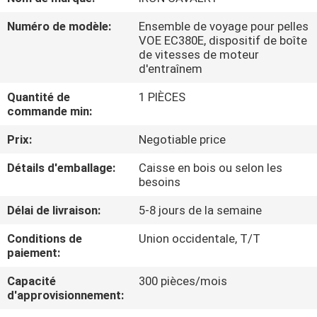
DE
Numéro de modèle:
Ensemble de voyage pour pelles
NOUS
VOE EC380E, dispositif de boîte
de vitesses de moteur
d'entraînem
VISITE
Quantité de
1 PIÈCES
D'USINE
commande min:
Prix:
Negotiable price
CONTRÔLE
Détails d'emballage:
Caisse en bois ou selon les
DE
besoins
LA
Délai de livraison:
5-8 jours de la semaine
QUALITÉ
Conditions de
Union occidentale, T/T
paiement:
CONTACT
Capacité
300 pièces/mois
d'approvisionnement:
NOUVELLES