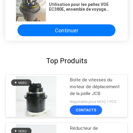
Utilisation pour les pelles VOE
EC380E, ensemble de voyage
VOE14733880 VOE14727995,
dispositif de boîte de vitesses de
moteur d'entraînement final, pièce
de rechange pour machines de
Continuer
Construction de haute qualité
Top Produits
Boîte de vitesses du
moteur de déplacement
de la pelle JCB
Negotiable price MOQ:1 PCS
CONTACTS
Réducteur de