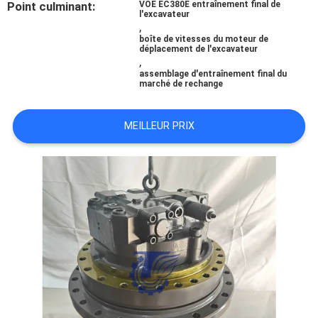
Point culminant:
VOE EC380E entraînement final de
l'excavateur
,
TOUS
boîte de vitesses du moteur de
déplacement de l'excavateur
LES
,
assemblage d'entraînement final du
CAS
marché de rechange
MEILLEUR PRIX
DEMANDE
DE
SOUMISSION
SITEMAP
POLITIQUE
DE