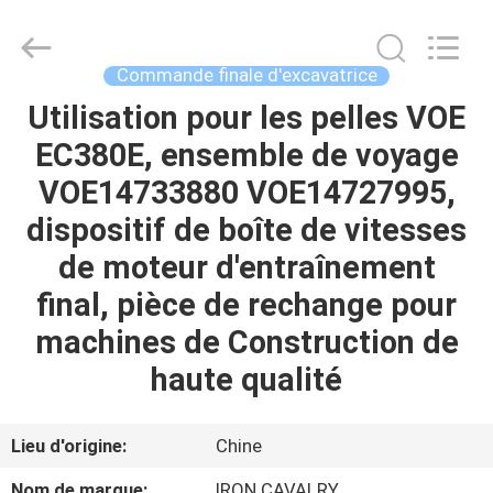
Tieqi
Construction
Machinery
Co.,
Ltd..
Commande finale d'excavatrice
All
Rights
Utilisation pour les pelles VOE
APERÇU
Reserved.
EC380E, ensemble de voyage
PRODUITS
VOE14733880 VOE14727995,
dispositif de boîte de vitesses
VIDÉOS
de moteur d'entraînement
final, pièce de rechange pour
VR
machines de Construction de
SHOW
haute qualité
A
Lieu d'origine:
Chine
PROPOS
Nom de marque:
IRON CAVALRY