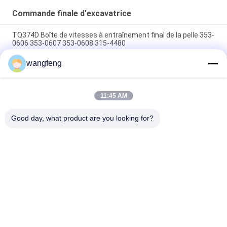
Commande finale d'excavatrice
TQ374D Boîte de vitesses à entraînement final de la pelle 353-
0606 353-0607 353-0608 315-4480
wangfeng
353-0528 333-3036 Excavateur à entraînement final moteur
hydraulique adapté TQ345D TQ349D
Danfoss BMVT41 moteur hydraulique d'entraînement final
11:45 AM
peut être adapté à 5 ~ 6 tonnes de chargeurs de roulement à
skid steer
Good day, what product are you looking for?
Catégories populaires
Tous
Excavatrice 
Excavatrice Main 
Hydraulic Pump
Control Valve
Commande Finale 
Excavatrice Swing 
D'excavatrice
Gearbox