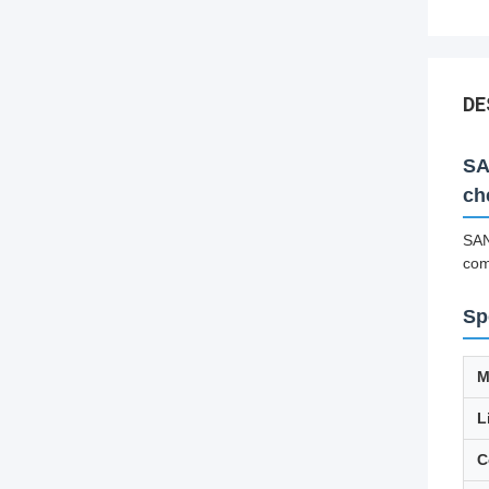
DE
SA
ch
SAN
com
Sp
M
L
C