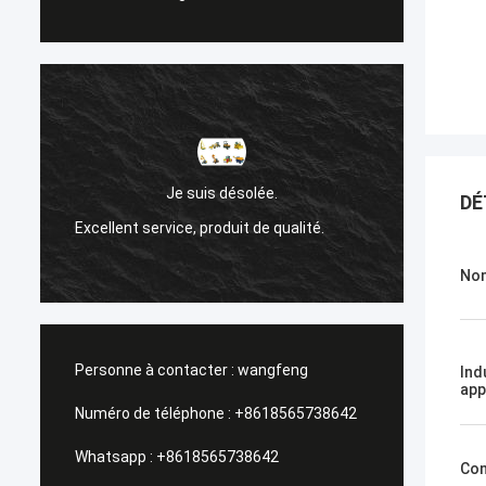
Sanok Nižehorodsky est une ville du nord
DÉ
de la Russie.
té.
Un service de gestion, une visite rapide.
Nom
Personne à contacter :
wangfeng
Ind
app
Numéro de téléphone :
+8618565738642
Whatsapp :
+8618565738642
Con