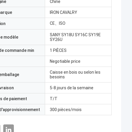
gine
Chine
marque
IRON CAVALRY
CE、ISO
ion
SANY SY18U SY16C SY19E
e modèle
SY26U
 de commande min
1 PIÈCES
Negotiable price
Caisse en bois ou selon les
'emballage
besoins
ivraison
5-8 jours de la semaine
s de paiement
T/T
 d'approvisionnement
300 pièces/mois