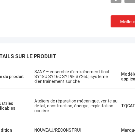
Meilleur
J'aime cette ent
Le projet d'établissement
TAILS SUR LE PRODUIT
professionnels 
Un shopping agréable
service et conse
SANY – ensemble d'entraînement final
rapide. Très bo
Modèle
 du produit
SY18U SY16C SY19E SY26U, système
applic
à nouveau quand 
d'entraînement sur che
Ateliers de réparation mécanique, vente au
ustries
détail, construction, énergie, exploitation
TQCAT
licables
minière
dition
NOUVEAU/RECONSTRUI
Marqu