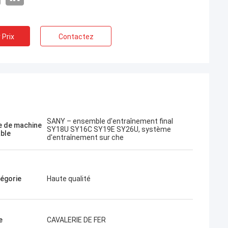
 Prix
Contactez
Jose
reprise. Ils sont
et amicaux. Excellent
ils amicaux, livraison
SANY – ensemble d'entraînement final
n prix. Je veux commander
 de machine
SY18U SY16C SY19E SY26U, système
able
j'en aurai besoin.
d'entraînement sur che
égorie
Haute qualité
e
CAVALERIE DE FER