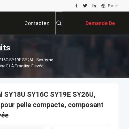
French
Contactez
Demande De
its
Nous
Soumission
SY16C SY19E SY26U, Système
se Et À Traction Élevée
al SY18U SY16C SY19E SY26U,
 pour pelle compacte, composant
vée