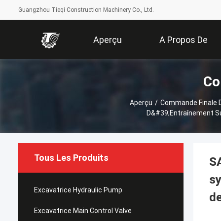
Guangzhou Tieqi Construction Machinery Co., Ltd.
Aperçu
A Propos De
Co
Nous
Aperçu
/
Commande Finale D
D&#39;entraînement Sur
Tous Les Produits
S
sy
Excavatrice Hydraulic Pump
de
Excavatrice Main Control Valve