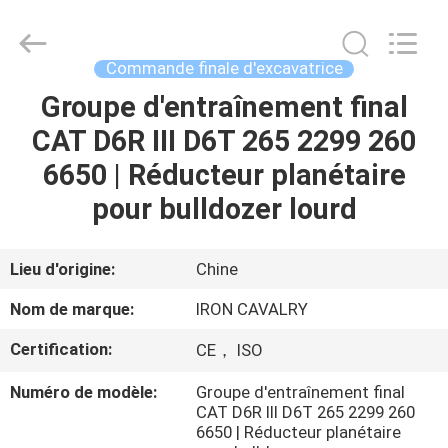
Tieqi
Construction
Machinery
Co.,
Ltd..
Commande finale d'excavatrice
All
Rights
Groupe d'entraînement final
APERÇU
Reserved.
CAT D6R III D6T 265 2299 260
PRODUITS
6650 | Réducteur planétaire
pour bulldozer lourd
VIDÉOS
Lieu d'origine:
Chine
VR
Nom de marque:
IRON CAVALRY
SHOW
Certification:
CE， ISO
A
Numéro de modèle:
Groupe d'entraînement final
CAT D6R III D6T 265 2299 260
PROPOS
6650 | Réducteur planétaire