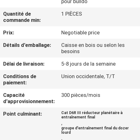
pour bulldo
DE
NOUS
Quantité de
1 PIÈCES
commande min:
Prix:
Negotiable price
VISITE
D'USINE
Détails d'emballage:
Caisse en bois ou selon les
besoins
Délai de livraison:
5-8 jours de la semaine
CONTRÔLE
DE
Conditions de
Union occidentale, T/T
paiement:
LA
Capacité
300 pièces/mois
QUALITÉ
d'approvisionnement:
Point culminant:
Cat D6R III réducteur planétaire à
CONTACT
entraînement final
,
groupe d'entraînement final du dozer
lourd
NOUVELLES
,