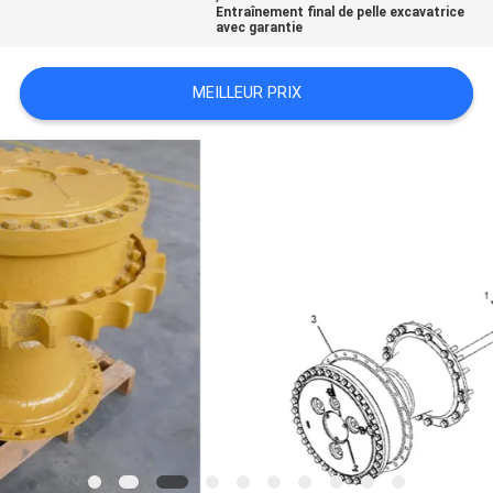
Entraînement final de pelle excavatrice
avec garantie
TOUS
LES
MEILLEUR PRIX
CAS
DEMANDE
DE
SOUMISSION
SITEMAP
POLITIQUE
DE