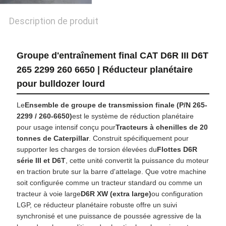
CONFIDENTIALITÉ
Description de produit
Groupe d'entraînement final CAT D6R III D6T
265 2299 260 6650 | Réducteur planétaire
pour bulldozer lourd
Le
Ensemble de groupe de transmission finale (P/N 265-
2299 / 260-6650)
est le système de réduction planétaire
pour usage intensif conçu pour
Tracteurs à chenilles de 20
tonnes de Caterpillar
. Construit spécifiquement pour
supporter les charges de torsion élevées du
Flottes D6R
série III et D6T
, cette unité convertit la puissance du moteur
en traction brute sur la barre d'attelage. Que votre machine
soit configurée comme un tracteur standard ou comme un
tracteur à voie large
D6R XW (extra large)
ou configuration
LGP, ce réducteur planétaire robuste offre un suivi
synchronisé et une puissance de poussée agressive de la