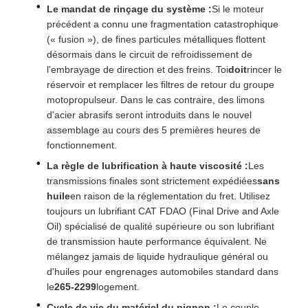
Le mandat de rinçage du système :
Si le moteur
précédent a connu une fragmentation catastrophique
(« fusion »), de fines particules métalliques flottent
désormais dans le circuit de refroidissement de
l'embrayage de direction et des freins. Toi
doit
rincer le
réservoir et remplacer les filtres de retour du groupe
motopropulseur. Dans le cas contraire, des limons
d'acier abrasifs seront introduits dans le nouvel
assemblage au cours des 5 premières heures de
fonctionnement.
La règle de lubrification à haute viscosité :
Les
transmissions finales sont strictement expédiées
sans
huile
en raison de la réglementation du fret. Utilisez
toujours un lubrifiant CAT FDAO (Final Drive and Axle
Oil) spécialisé de qualité supérieure ou son lubrifiant
de transmission haute performance équivalent. Ne
mélangez jamais de liquide hydraulique général ou
d'huiles pour engrenages automobiles standard dans
le
265-2299
logement.
Cycle de vie du matériel du pignon :
Le couple