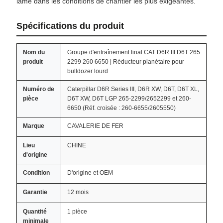
lame dans les conditions de chantier les plus exigeantes.
Spécifications du produit
Nom du
Groupe d'entraînement final CAT D6R III D6T 265
produit
2299 260 6650 | Réducteur planétaire pour
bulldozer lourd
Numéro de
Caterpillar D6R Series III, D6R XW, D6T, D6T XL,
pièce
D6T XW, D6T LGP 265-2299/2652299 et 260-
6650 (Réf. croisée : 260-6655/2605550)
Marque
CAVALERIE DE FER
Lieu
CHINE
d'origine
Condition
D'origine et OEM
Garantie
12 mois
Quantité
1 pièce
minimale