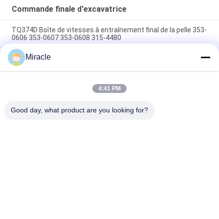
Commande finale d'excavatrice
TQ374D Boîte de vitesses à entraînement final de la pelle 353-
0606 353-0607 353-0608 315-4480
Miracle
353-0528 333-3036 Excavateur à entraînement final moteur
hydraulique adapté TQ345D TQ349D
Danfoss BMVT41 moteur hydraulique d'entraînement final
4:41 PM
peut être adapté à 5 ~ 6 tonnes de chargeurs de roulement à
skid steer
Good day, what product are you looking for?
Catégories populaires
Tous
Excavatrice 
Excavatrice Main 
Hydraulic Pump
Control Valve
Commande Finale 
Excavatrice Swing 
D'excavatrice
Gearbox
Pompe De 
Pièces De Pompe 