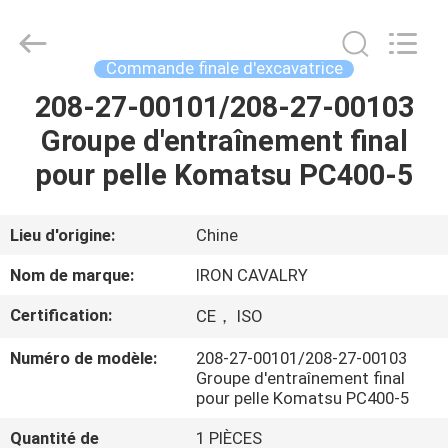
Tieqi
Construction
Machinery
Co.,
Ltd..
Commande finale d'excavatrice
All
Rights
208-27-00101/208-27-00103
APERÇU
Reserved.
Groupe d'entraînement final
PRODUITS
pour pelle Komatsu PC400-5
VIDÉOS
Lieu d'origine:
Chine
Nom de marque:
IRON CAVALRY
VR
Certification:
CE， ISO
SHOW
Numéro de modèle:
208-27-00101/208-27-00103
Groupe d'entraînement final
A
pour pelle Komatsu PC400-5
PROPOS
Quantité de
1 PIÈCES