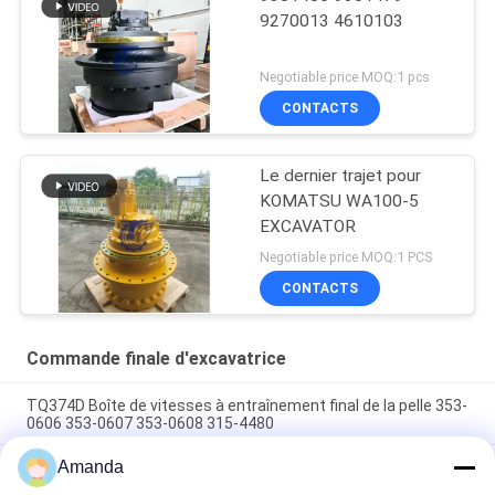
9270013 4610103
Negotiable price MOQ:1 pcs
CONTACTS
Le dernier trajet pour
KOMATSU WA100-5
EXCAVATOR
Negotiable price MOQ:1 PCS
CONTACTS
Commande finale d'excavatrice
TQ374D Boîte de vitesses à entraînement final de la pelle 353-
0606 353-0607 353-0608 315-4480
Amanda
353-0528 333-3036 Excavateur à entraînement final moteur
hydraulique adapté TQ345D TQ349D