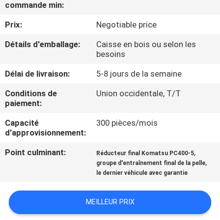
DE
commande min:
NOUS
Prix:
Negotiable price
Détails d'emballage:
Caisse en bois ou selon les
VISITE
besoins
D'USINE
Délai de livraison:
5-8 jours de la semaine
Conditions de
Union occidentale, T/T
CONTRÔLE
paiement:
DE
Capacité
300 pièces/mois
d'approvisionnement:
LA
QUALITÉ
Point culminant:
,
Réducteur final Komatsu PC400-5
,
groupe d'entraînement final de la pelle
le dernier véhicule avec garantie
CONTACT
MEILLEUR PRIX
NOUVELLES