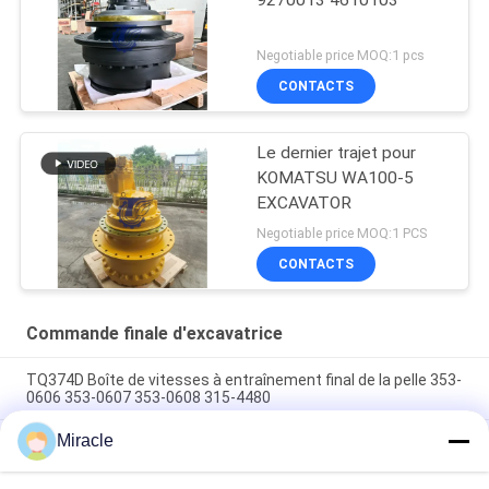
9270013 4610103
Negotiable price MOQ:1 pcs
CONTACTS
Le dernier trajet pour
KOMATSU WA100-5
EXCAVATOR
Negotiable price MOQ:1 PCS
CONTACTS
Commande finale d'excavatrice
TQ374D Boîte de vitesses à entraînement final de la pelle 353-
0606 353-0607 353-0608 315-4480
Miracle
353-0528 333-3036 Excavateur à entraînement final moteur
hydraulique adapté TQ345D TQ349D