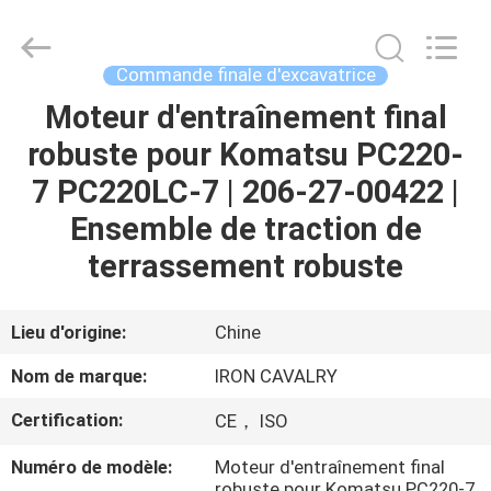
Tieqi
Construction
Machinery
Co.,
Ltd..
Commande finale d'excavatrice
All
Rights
Moteur d'entraînement final
APERÇU
Reserved.
robuste pour Komatsu PC220-
PRODUITS
7 PC220LC-7 | 206-27-00422 |
Ensemble de traction de
VIDÉOS
terrassement robuste
VR
Lieu d'origine:
Chine
SHOW
Nom de marque:
IRON CAVALRY
Certification:
CE， ISO
A
PROPOS
Numéro de modèle:
Moteur d'entraînement final
robuste pour Komatsu PC220-7