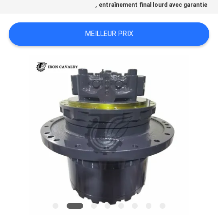
,
entraînement final lourd avec garantie
TOUS
MEILLEUR PRIX
LES
CAS
DEMANDE
DE
SOUMISSION
SITEMAP
POLITIQUE
DE