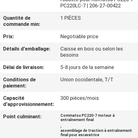
DE
PC220LC-7 | 206-27-00422
NOUS
Quantité de
1 PIÈCES
commande min:
VISITE
Prix:
Negotiable price
D'USINE
Détails d'emballage:
Caisse en bois ou selon les
besoins
CONTRÔLE
Délai de livraison:
5-8 jours de la semaine
DE
Conditions de
Union occidentale, T/T
LA
paiement:
QUALITÉ
Capacité
300 pièces/mois
d'approvisionnement:
CONTACT
Point culminant:
Commatsu PC220-7 moteur à
entraînement final
,
assemblage de traction à entraînement
NOUVELLES
final pour excavatrice