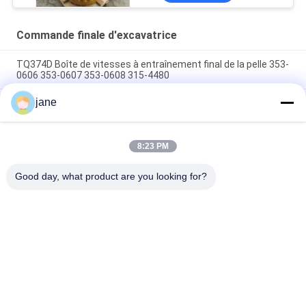
Commande finale d'excavatrice
TQ374D Boîte de vitesses à entraînement final de la pelle 353-
0606 353-0607 353-0608 315-4480
jane
353-0528 333-3036 Excavateur à entraînement final moteur
hydraulique adapté TQ345D TQ349D
Danfoss BMVT41 moteur hydraulique d'entraînement final
8:23 PM
peut être adapté à 5 ~ 6 tonnes de chargeurs de roulement à
skid steer
Good day, what product are you looking for?
Catégories populaires
Tous
Excavatrice 
Excavatrice Main 
Hydraulic Pump
Control Valve
Commande Finale 
Excavatrice Swing 
D'excavatrice
Gearbox