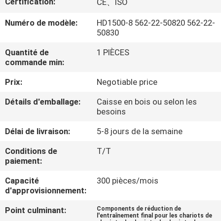
Certification:
CE、ISO
DE
NOUS
Numéro de modèle:
HD1500-8 562-22-50820 562-22-
50830
Quantité de
1 PIÈCES
VISITE
commande min:
D'USINE
Prix:
Negotiable price
CONTRÔLE
Détails d'emballage:
Caisse en bois ou selon les
besoins
DE
Délai de livraison:
5-8 jours de la semaine
LA
Conditions de
T/T
QUALITÉ
paiement:
Capacité
300 pièces/mois
CONTACT
d'approvisionnement:
Point culminant:
Components de réduction de
NOUVELLES
l'entraînement final pour les chariots de