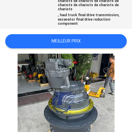
chariots de chariots de chariots de
chariots de chariots de chariots de
chariots
,
,
TOUS
haul truck final drive transmission
excavator final drive reduction
component
LES
CAS
MEILLEUR PRIX
DEMANDE
DE
SOUMISSION
SITEMAP
POLITIQUE
DE