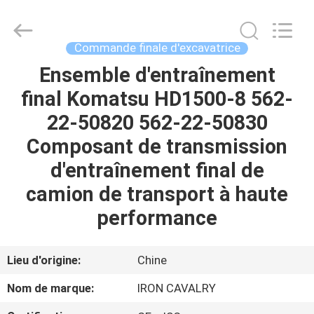
Tieqi
Construction
Machinery
Co.,
Ltd..
Commande finale d'excavatrice
All
Rights
Ensemble d'entraînement
APERÇU
Reserved.
final Komatsu HD1500-8 562-
PRODUITS
22-50820 562-22-50830
Composant de transmission
VIDÉOS
d'entraînement final de
camion de transport à haute
VR
performance
SHOW
Lieu d'origine:
Chine
A
Nom de marque:
IRON CAVALRY
PROPOS