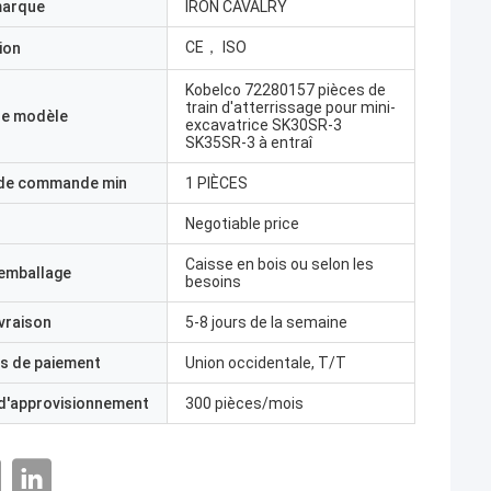
marque
IRON CAVALRY
CE， ISO
ion
Kobelco 72280157 pièces de
train d'atterrissage pour mini-
e modèle
excavatrice SK30SR-3
SK35SR-3 à entraî
 de commande min
1 PIÈCES
Negotiable price
Caisse en bois ou selon les
'emballage
besoins
ivraison
5-8 jours de la semaine
s de paiement
Union occidentale, T/T
 d'approvisionnement
300 pièces/mois