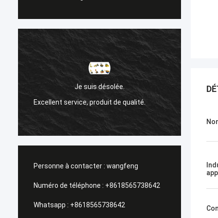
Sanok Nižehorodsky est 
Je suis désolée.
DÉ
de la Rus
nt service, produit de qualité.
Un service de gestion, un
Nom
Ind
Personne à contacter :
wangfeng
app
Numéro de téléphone :
+8618565738642
Whatsapp :
+8618565738642
Con