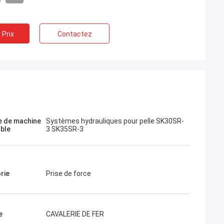
 Prix
Contactez
Jose
J'aime cette entreprise. Ils sont
professionnels et amicaux. Excellent
service et conseils amicaux, livraison
 de machine
Systèmes hydrauliques pour pelle SK30SR-
rapide. Très bon prix. Je veux commander
able
3 SK35SR-3
à nouveau quand j'en aurai besoin.
rie
Prise de force
e
CAVALERIE DE FER