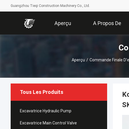
Guangzhou Tieqi Construction Machinery Co., Ltd.
Aperçu
A Propos De
Co
Nous
Aperçu
/
Commande Finale D'e
Tous Les Produits
Ko
SK
Excavatrice Hydraulic Pump
Excavatrice Main Control Valve