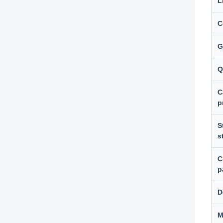
L
C
G
Q
C
p
S
s
C
p
D
M