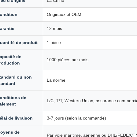
ieu d'origine
La Chine
ondition
Originaux et OEM
arantie
12 mois
uantité de produit
1 pièce
apacité de
1000 pièces par mois
roduction
tandard ou non
La norme
tandard
onditions de
L/C, T/T, Western Union, assurance commerci
aiement
élai de livraison
3-7 jours (selon la commande)
oyens de
Par voie maritime, aérienne ou DHL/FEDEX/