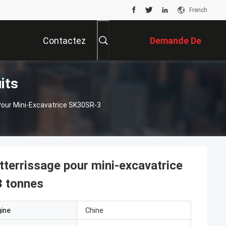
French
Contactez
Demande De
its
Nous
Soumission
Pour Mini-Excavatrice SK30SR-3
terrissage pour mini-excavatrice
3 tonnes
gine
Chine