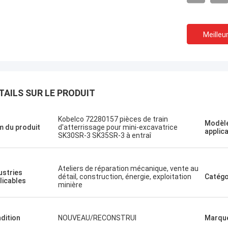
Meilleur
une ville du nord
Le projet d'établissement
TAILS SUR LE PRODUIT
sie.
Un shopping agréable
e visite rapide.
Kobelco 72280157 pièces de train
Modèle
 du produit
d'atterrissage pour mini-excavatrice
applic
SK30SR-3 SK35SR-3 à entraî
Ateliers de réparation mécanique, vente au
ustries
détail, construction, énergie, exploitation
Catégo
licables
minière
dition
NOUVEAU/RECONSTRUI
Marqu