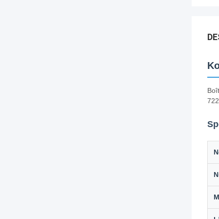
DE
Ko
Boî
722
Sp
N
N
M