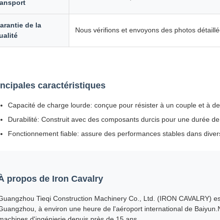
ransport
arantie de la
Nous vérifions et envoyons des photos détaill
ualité
incipales caractéristiques
Capacité de charge lourde: conçue pour résister à un couple et à de
Durabilité: Construit avec des composants durcis pour une durée de v
Fonctionnement fiable: assure des performances stables dans divers
À propos de Iron Cavalry
Guangzhou Tieqi Construction Machinery Co., Ltd. (IRON CAVALRY) est 
Guangzhou, à environ une heure de l'aéroport international de Baiyun
machines d'ingénierie depuis près de 15 ans.