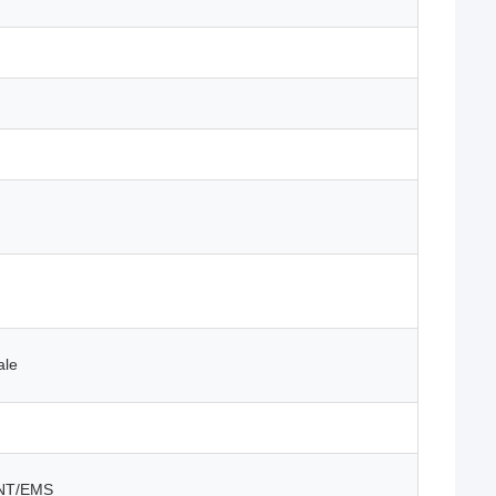
ale
TNT/EMS