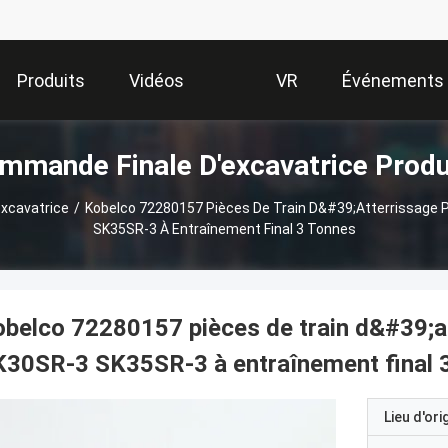
Produits
Vidéos
VR
Événements
mmande Finale D'excavatrice Produ
Show
xcavatrice
/
Kobelco 72280157 Pièces De Train D&#39;atterrissage 
SK35SR-3 À Entraînement Final 3 Tonnes
belco 72280157 pièces de train d&#39;at
30SR-3 SK35SR-3 à entraînement final 
Lieu d'ori