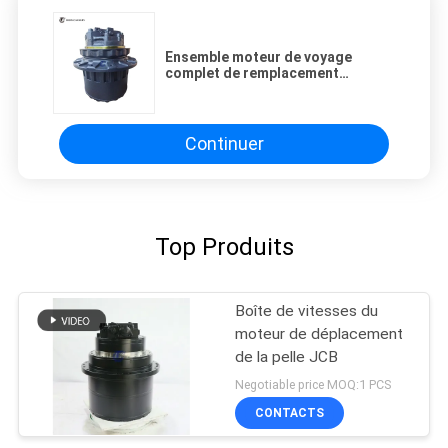
Ensemble moteur de voyage
complet de remplacement
Premium, entraînement final, 22P-
60-11301, pour pelle PC78US
PC78UU PC88MR
Continuer
Top Produits
Boîte de vitesses du
moteur de déplacement
de la pelle JCB
Negotiable price MOQ:1 PCS
CONTACTS