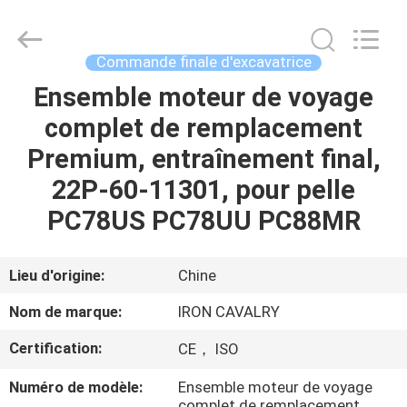
Tieqi
Construction
Machinery
Co.,
Ltd..
Commande finale d'excavatrice
All
Rights
Ensemble moteur de voyage
APERÇU
Reserved.
complet de remplacement
PRODUITS
Premium, entraînement final,
22P-60-11301, pour pelle
VIDÉOS
PC78US PC78UU PC88MR
VR
Lieu d'origine:
Chine
SHOW
Nom de marque:
IRON CAVALRY
Certification:
CE， ISO
A
PROPOS
Numéro de modèle:
Ensemble moteur de voyage
complet de remplacement