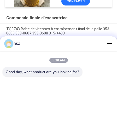
CONTACTS
Commande finale d'excavatrice
TQ374D Boîte de vitesses à entraînement final de la pelle 353-
0606 353-0607 353-0608 315-4480
asa
353-0528 333-3036 Excavateur à entraînement final moteur
hydraulique adapté TQ345D TQ349D
Danfoss BMVT41 moteur hydraulique d'entraînement final
5:30 AM
peut être adapté à 5 ~ 6 tonnes de chargeurs de roulement à
skid steer
Good day, what product are you looking for?
Catégories populaires
Tous
Excavatrice 
Excavatrice Main 
Hydraulic Pump
Control Valve
Commande Finale 
Excavatrice Swing 