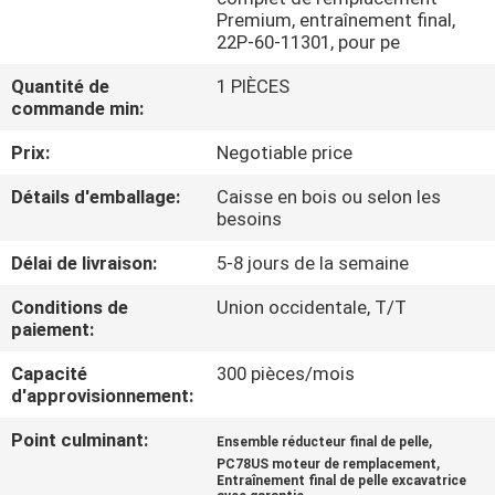
DE
Premium, entraînement final,
22P-60-11301, pour pe
NOUS
Quantité de
1 PIÈCES
commande min:
VISITE
Prix:
Negotiable price
D'USINE
Détails d'emballage:
Caisse en bois ou selon les
besoins
CONTRÔLE
Délai de livraison:
5-8 jours de la semaine
DE
LA
Conditions de
Union occidentale, T/T
paiement:
QUALITÉ
Capacité
300 pièces/mois
d'approvisionnement:
CONTACT
Point culminant:
,
Ensemble réducteur final de pelle
,
PC78US moteur de remplacement
NOUVELLES
Entraînement final de pelle excavatrice