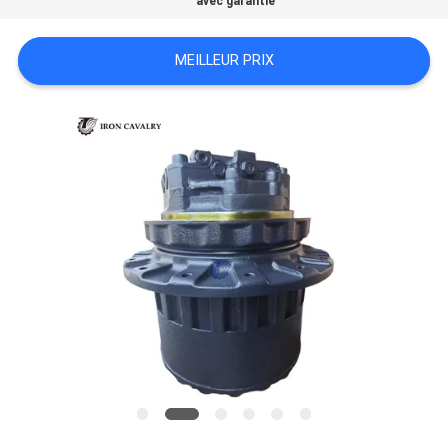
avec garantie
TOUS
MEILLEUR PRIX
LES
CAS
DEMANDE
DE
SOUMISSION
SITEMAP
POLITIQUE
DE