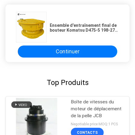
Ensemble d'entraînement final de
bouteur Komatsu D475-5 198-27-
00662 Unité de traction
hydraulique de bouteur sur
chenilles minière ultra-large,
entraînement de déplacement à
Continuer
couple élevé
Top Produits
Boîte de vitesses du
moteur de déplacement
de la pelle JCB
Negotiable price MOQ:1 PCS
CONTACTS