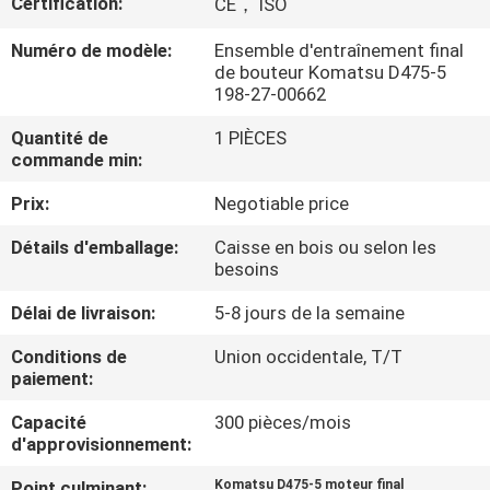
Certification:
CE， ISO
DE
NOUS
Numéro de modèle:
Ensemble d'entraînement final
de bouteur Komatsu D475-5
198-27-00662
VISITE
Quantité de
1 PIÈCES
D'USINE
commande min:
Prix:
Negotiable price
CONTRÔLE
Détails d'emballage:
Caisse en bois ou selon les
DE
besoins
LA
Délai de livraison:
5-8 jours de la semaine
QUALITÉ
Conditions de
Union occidentale, T/T
paiement:
CONTACT
Capacité
300 pièces/mois
d'approvisionnement:
NOUVELLES
Point culminant:
Komatsu D475-5 moteur final