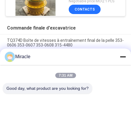
Negotiable price MOQ:1 PCS
CONTACTS
Commande finale d'excavatrice
TQ374D Boîte de vitesses à entraînement final de la pelle 353-
0606 353-0607 353-0608 315-4480
Miracle
353-0528 333-3036 Excavateur à entraînement final moteur
hydraulique adapté TQ345D TQ349D
Danfoss BMVT41 moteur hydraulique d'entraînement final
7:31 AM
peut être adapté à 5 ~ 6 tonnes de chargeurs de roulement à
skid steer
Good day, what product are you looking for?
Catégories populaires
Tous
Excavatrice 
Excavatrice Main 
Hydraulic Pump
Control Valve