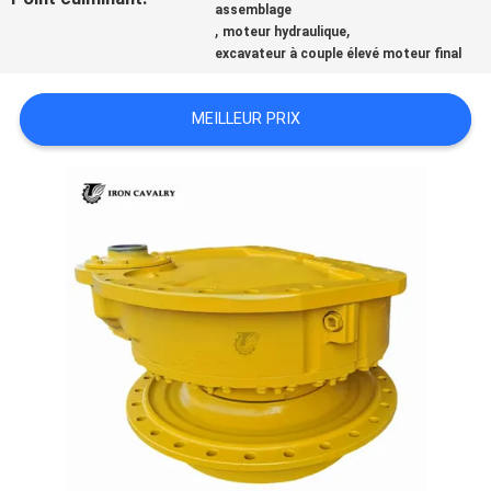
assemblage
,
,
moteur hydraulique
TOUS
excavateur à couple élevé moteur final
LES
MEILLEUR PRIX
CAS
DEMANDE
DE
SOUMISSION
SITEMAP
POLITIQUE
DE