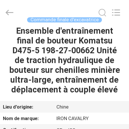
Tieqi
Construction
Machinery
Co.,
Ltd..
Commande finale d'excavatrice
All
Rights
Ensemble d'entraînement
APERÇU
Reserved.
final de bouteur Komatsu
PRODUITS
D475-5 198-27-00662 Unité
de traction hydraulique de
VIDÉOS
bouteur sur chenilles minière
ultra-large, entraînement de
VR
déplacement à couple élevé
SHOW
Lieu d'origine:
Chine
A
Nom de marque:
IRON CAVALRY
PROPOS