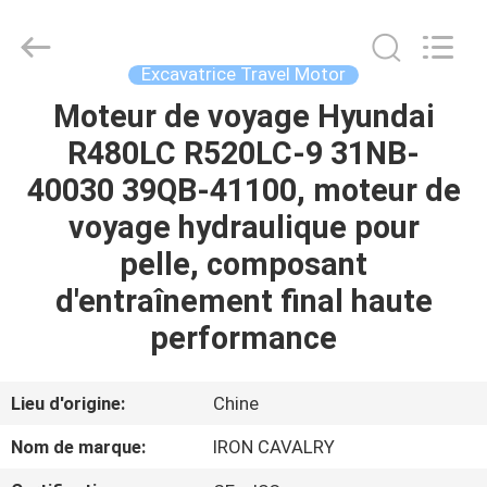
Tieqi
Construction
Machinery
Co.,
Ltd..
Excavatrice Travel Motor
All
Rights
Moteur de voyage Hyundai
APERÇU
Reserved.
R480LC R520LC-9 31NB-
PRODUITS
40030 39QB-41100, moteur de
voyage hydraulique pour
VIDÉOS
pelle, composant
d'entraînement final haute
VR
performance
SHOW
Lieu d'origine:
Chine
A
Nom de marque:
IRON CAVALRY
PROPOS