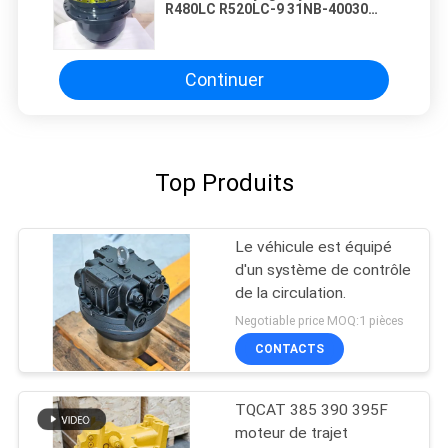
R480LC R520LC-9 31NB-40030
39QB-41100, moteur de voyage
hydraulique pour pelle,
composant d'entraînement final
haute performance
Continuer
Top Produits
Le véhicule est équipé
d'un système de contrôle
de la circulation.
Negotiable price MOQ:1 pièces
CONTACTS
TQCAT 385 390 395F
moteur de trajet