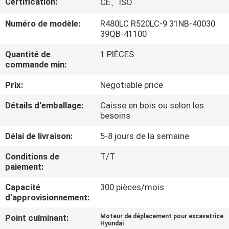
Certification:
CE、ISO
DE
NOUS
Numéro de modèle:
R480LC R520LC-9 31NB-40030
39QB-41100
Quantité de
1 PIÈCES
VISITE
commande min:
D'USINE
Prix:
Negotiable price
CONTRÔLE
Détails d'emballage:
Caisse en bois ou selon les
besoins
DE
Délai de livraison:
5-8 jours de la semaine
LA
Conditions de
T/T
QUALITÉ
paiement:
Capacité
300 pièces/mois
CONTACT
d'approvisionnement:
Point culminant:
Moteur de déplacement pour excavatrice
NOUVELLES
Hyundai