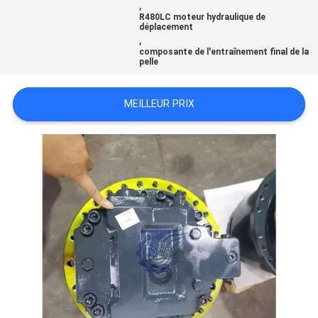
,
R480LC moteur hydraulique de
déplacement
TOUS
,
composante de l'entraînement final de la
LES
pelle
CAS
MEILLEUR PRIX
DEMANDE
DE
SOUMISSION
SITEMAP
POLITIQUE
DE