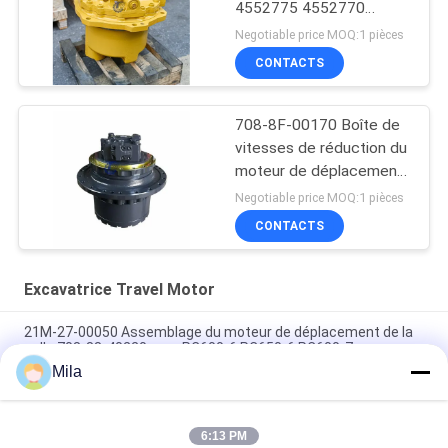
4552775 4552770
4552769 4552771 boîte
Negotiable price MOQ:1 pièces
de réduction de la
CONTACTS
propulsion finale
708-8F-00170 Boîte de
vitesses de réduction du
moteur de déplacement
de la pelle pour Komatsu
Negotiable price MOQ:1 pièces
PC200-6
CONTACTS
Excavatrice Travel Motor
21M-27-00050 Assemblage du moteur de déplacement de la
pelle 708-88-40220 pour PC600-6 PC650-6 PC600-7
Mila
PC300-7 PC300-8 Tracteur de déplacement du robot, 708-8H-
00320 Assemblage final du lecteur
6:13 PM
PC400-7 PC450-7 Excavateur moteur de déplacement 208-